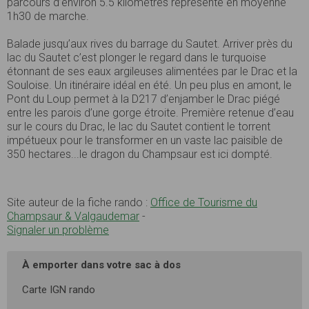
parcours d’environ 5.5 kilomètres représente en moyenne
1h30 de marche.
Balade jusqu’aux rives du barrage du Sautet. Arriver près du
lac du Sautet c’est plonger le regard dans le turquoise
étonnant de ses eaux argileuses alimentées par le Drac et la
Souloise. Un itinéraire idéal en été. Un peu plus en amont, le
Pont du Loup permet à la D217 d’enjamber le Drac piégé
entre les parois d’une gorge étroite. Première retenue d’eau
sur le cours du Drac, le lac du Sautet contient le torrent
impétueux pour le transformer en un vaste lac paisible de
350 hectares...le dragon du Champsaur est ici dompté.
Site auteur de la fiche rando :
Office de Tourisme du
Champsaur & Valgaudemar
-
Signaler un problème
À emporter dans votre sac à dos
Carte IGN rando