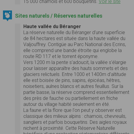
15 000 chamois et 600 bouquetins.
Voir le site
Sites naturels / Réserves naturelles
Haute vallée du Béranger
La réserve naturelle du Béranger d'une superficie
de 84 hectares est située dans la haute vallée du
Valjouffrey. Contigüe au Parc National des Ecrins,
elle comprend une bande étroite qui englobe la
route RD 117 et le torrent éponyme.
Vers 1200 m la pente s'adoucit, la vallée s'élargie
pour laisser apparaître des hauts sommets et des
glaciers relictuels. Entre 1000 et 1400m d'altitude
elle est boisée de pins, sapins, épicéas, hêtres,
noisetiers, aulnes blancs et autres feuillus. Sur la
partie basse, la réserve comprend essentiellement
des près de fauche ou partiellement en friche
autour du village habité seulement en été.
La faune et la flore que l'on peut y observer est
classique des milieux alpins : chamois, chevreuils,
sangliers et parfois bouquetins. Des aigles royaux
nichent à proximité. Cette Réserve Naturelle