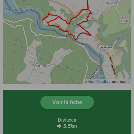
©
OpenStreetMap
contributors
Voir la fiche
Distance
5.5
km