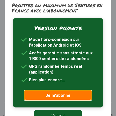
Profitez au maximum de Sentiers en
France avec l'abonnement
Version payante
Trouver une randonnée
À propos
Mode hors-connexion sur
Inscription / Connexion
l'application Android et iOS
Abonnement Rando+
Calendrier randos
Accès garantie sans attente aux
19000 sentiers de randonnées
Sites partenaires
Contactez-nous
GPS randonnée temps réel
(application)
Sentiers-en-France, grâce aux nombreux circuits de
Bien plus encore...
randonnée, permet de découvrir :
- les spécificités des terroirs (sites et milieux naturels,
Je m'abonne
patrimoine …)
- les producteurs locaux et les artisans, garants du savoir-faire
et du patrimoine
- ceux qui œuvrent à faire connaître tout ce patrimoine par des
12 mois