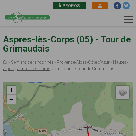
À PROPOS
Aller
au
Aspres-lès-Corps (05) - Tour de
contenu
Grimaudais
principal
Fil
Sentiers de randonnée
Provence-Alpes-Côte d'Azur
Hautes-
d'Ariane
Alpes
Aspres-lès-Corps
Randonnée Tour de Grimaudais
+
−