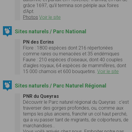
grâce 1697, qu'il termina son périple aux foires
d'Apt.
Photos
Voir le site
Sites naturels / Parc National
PN des Ecrins
Flore :
1800 espèces dont 216 répertoriées
comme rares ou menacées et 35 endémiques
Faune :
210 espèces d'oiseaux, dont 40 couples
d'aigles royaux, 64 espèces de mammifères, dont
15 000 chamois et 600 bouquetins.
Voir le site
Sites naturels / Parc Naturel Régional
PNR du Queyras
Découvrir le Parc naturel régional du Queyras : c'est
traverser des gorges profondes, ou, comme aux
temps les plus anciens, franchir un col haut perché,
qui a vu passer tant de migrants, de colporteurs, de
marchandises…
Vous voilà arrivés chez nous. Emboiter notre pas,