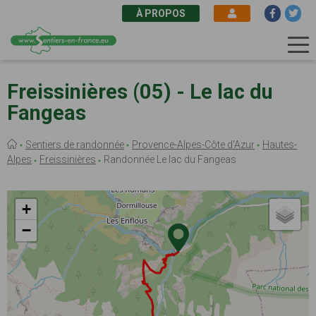
À PROPOS
Aller
au
Freissinières (05) - Le lac du
contenu
Fangeas
principal
Fil
Sentiers de randonnée
Provence-Alpes-Côte d'Azur
Hautes-
d'Ariane
Alpes
Freissinières
Randonnée Le lac du Fangeas
+
−