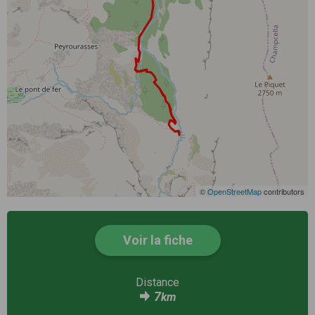
©
OpenStreetMap
contributors
Voir la fiche
Distance
7
km