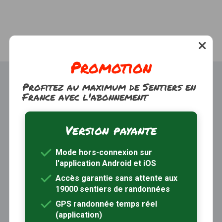
Promotion
Profitez au maximum de Sentiers en
France avec l'abonnement
Version payante
Trouver une randonnée
À propos
Mode hors-connexion sur
Inscription / Connexion
l'application Android et iOS
Abonnement Rando+
Calendrier randos
Accès garantie sans attente aux
19000 sentiers de randonnées
Sites partenaires
Contactez-nous
GPS randonnée temps réel
(application)