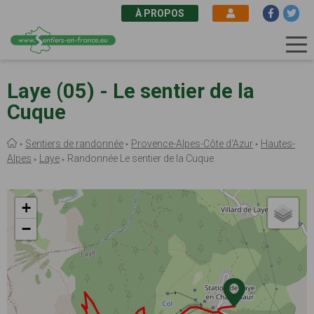
À PROPOS
Aller
au
Laye (05) - Le sentier de la
contenu
Cuque
principal
Fil
Sentiers de randonnée
Provence-Alpes-Côte d'Azur
Hautes-
d'Ariane
Alpes
Laye
Randonnée Le sentier de la Cuque
+
−