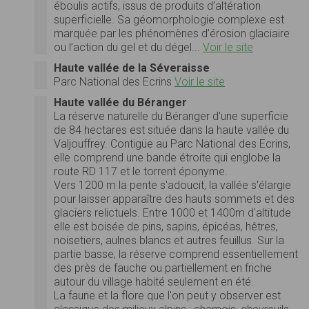
éboulis actifs, issus de produits d’altération
superficielle. Sa géomorphologie complexe est
marquée par les phénomènes d’érosion glaciaire
ou l’action du gel et du dégel...
Voir le site
Haute vallée de la Séveraisse
Parc National des Ecrins
Voir le site
Haute vallée du Béranger
La réserve naturelle du Béranger d'une superficie
de 84 hectares est située dans la haute vallée du
Valjouffrey. Contigüe au Parc National des Ecrins,
elle comprend une bande étroite qui englobe la
route RD 117 et le torrent éponyme.
Vers 1200 m la pente s'adoucit, la vallée s'élargie
pour laisser apparaître des hauts sommets et des
glaciers relictuels. Entre 1000 et 1400m d'altitude
elle est boisée de pins, sapins, épicéas, hêtres,
noisetiers, aulnes blancs et autres feuillus. Sur la
partie basse, la réserve comprend essentiellement
des près de fauche ou partiellement en friche
autour du village habité seulement en été.
La faune et la flore que l'on peut y observer est