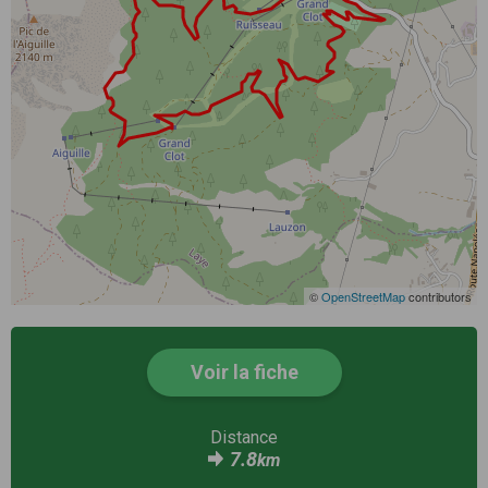
©
OpenStreetMap
contributors
Voir la fiche
Distance
7.8
km