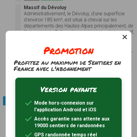
Massif du Dévoluy
Administrativement, le Dévoluy, d'une superficie
d'environ 185 km², est situé à cheval sur les
départements des Hautes-Alpes principalement, de
l'Isère et de la Drôme. Le point culminant du massif,
l'Obiou, s'élève en Isère. Le Dévoluy est un massif
des Préalpes du Sud entouré par le Champsaur, le
Promotion
Gapençais, les pays de Buëch (Bochaine, Veynois),
le massif du Diois, le Trièves et les Écrins. Il est
Profitez au maximum de Sentiers en
bordé par le Drac, le Petit Buëch et le Grand Buëch.
France avec l'abonnement
Le lac du Sautet, qui est une retenue
hydroélectrique, baigne le nord du massif.
Photos
Version payante
Voir le site
Race animale locale / Anes
Mode hors-connexion sur
l'application Android et iOS
Âne de Provence (aussi appelé âne des
Croisés)
Accès garantie sans attente aux
Âne de petite taille (1,17 m à 1,35 m maximum au
19000 sentiers de randonnées
garrot), à la robe "gris touterelle" et portant sur le
GPS randonnée temps réel