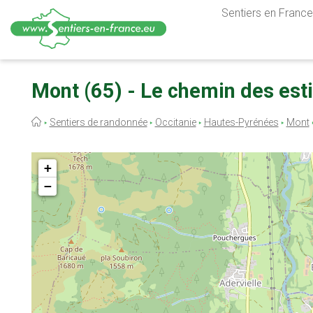
Sentiers en France,
Aller
au
Mont (65) - Le chemin des est
contenu
principal
Fil
Sentiers de randonnée
Occitanie
Hautes-Pyrénées
Mont
d'Ariane
+
−