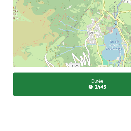
Durée
3h45