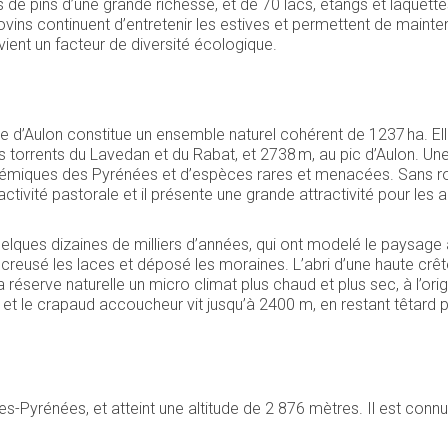
 de pins d’une grande richesse, et de 70 lacs, étangs et laquettes
vins continuent d’entretenir les estives et permettent de mainten
evient un facteur de diversité écologique.
nale d’Aulon constitue un ensemble naturel cohérent de 1237 ha. 
 torrents du Lavedan et du Rabat, et 2738 m, au pic d’Aulon. Une
miques des Pyrénées et d’espèces rares et menacées. Sans rout
 activité pastorale et il présente une grande attractivité pour les
quelques dizaines de milliers d’années, qui ont modelé le paysage 
 creusé les laces et déposé les moraines. L’abri d’une haute crête,
 réserve naturelle un micro climat plus chaud et plus sec, à l’orig
) et le crapaud accoucheur vit jusqu’à 2400 m, en restant têtard
tes-Pyrénées, et atteint une altitude de 2 876 mètres. Il est conn