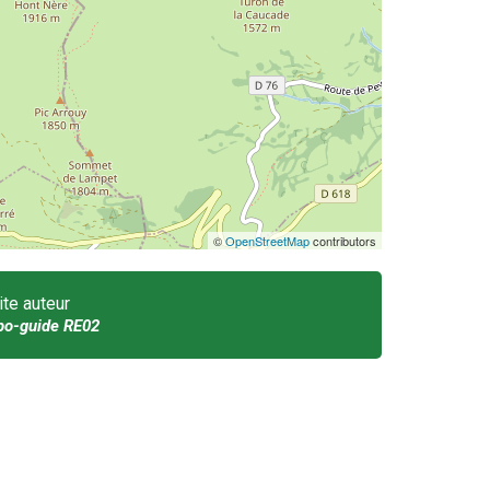
©
OpenStreetMap
contributors
ite auteur
po-guide RE02