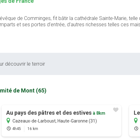
ages de France
êque de Comminges, fit bâtir la cathédrale Sainte-Marie, telle un
 remparts et ses portes d’entrée, d’autres richesses telles ces ma
r découvrir le terroir
imité de Mont (65)
Au pays des pâtres et des estives
Le
à 8km
Cazeaux-de-Larboust, Haute-Garonne (31)
4h45
16 km