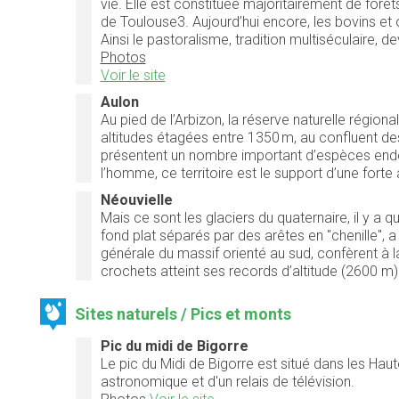
vie. Elle est constituée majoritairement de forêts
de Toulouse3. Aujourd’hui encore, les bovins et o
Ainsi le pastoralisme, tradition multiséculaire, d
Photos
Voir le site
Aulon
Au pied de l’Arbizon, la réserve naturelle régio
altitudes étagées entre 1350 m, au confluent des
présentent un nombre important d’espèces endé
l’homme, ce territoire est le support d’une forte
Néouvielle
Mais ce sont les glaciers du quaternaire, il y a 
fond plat séparés par des arêtes en "chenille", a
générale du massif orienté au sud, confèrent à la
crochets atteint ses records d’altitude (2600 m
Sites naturels / Pics et monts
Pic du midi de Bigorre
Le pic du Midi de Bigorre est situé dans les Hau
astronomique et d'un relais de télévision.