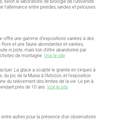
, selon le laboratoire de biologie de l'université
ir l’alternance entre pinèdes, landes et pelouses.
Elle offre une gamme d’expositions variées à des
 flore et une faune abondantes et variées,
e ni piste, mais loin d’être abandonné par
 activités de montagne.
Voir le site
actuel. La glace a sculpté le granite en cirques à
 du pic de la Munia à l’Arbizon, et l’exposition
ine du relèvement des limites de la vie. Le pin à
 pendant près de 10 ans.
Voir le site
u entre autres pour la présence d'un observatoire