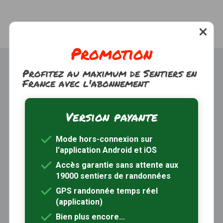
Promotion
Profitez au maximum de Sentiers en
France avec l'abonnement
Version payante
Trouver une randonnée
À propos
Mode hors-connexion sur
Inscription / Connexion
l'application Android et iOS
Abonnement Rando+
Calendrier randos
Accès garantie sans attente aux
19000 sentiers de randonnées
Sites partenaires
Contactez-nous
GPS randonnée temps réel
(application)
Sentiers-en-France, grâce aux nombreux circuits de
Bien plus encore...