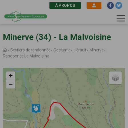
À PROPOS
Aller
au
Minerve (34) - La Malvoisine
contenu
principal
Fil
Sentiers de randonnée
Occitanie
Hérault
Minerve
d'Ariane
Randonnée La Malvoisine
+
−