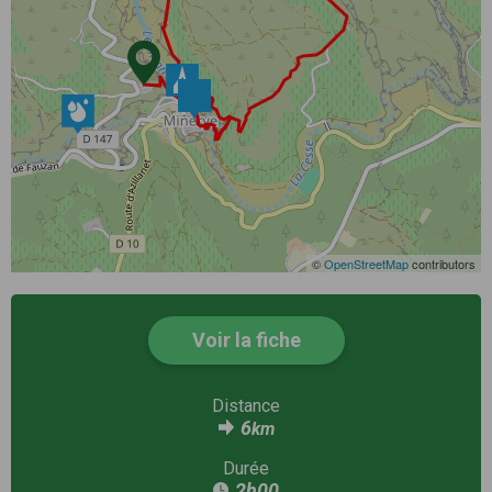
©
OpenStreetMap
contributors
Voir la fiche
Distance
6
km
Durée
2h00