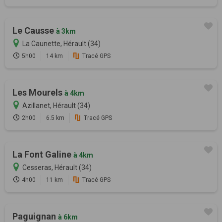
Le Causse
à 3km
La Caunette, Hérault (34)
5h00
14 km
Tracé GPS
Les Mourels
à 4km
Azillanet, Hérault (34)
2h00
6.5 km
Tracé GPS
La Font Galine
à 4km
Cesseras, Hérault (34)
4h00
11 km
Tracé GPS
Paguignan
à 6km