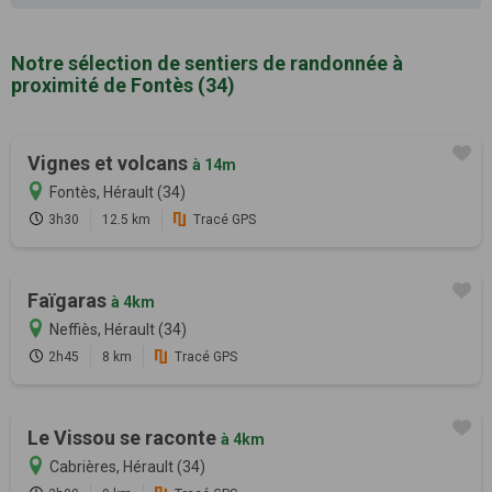
Notre sélection de sentiers de randonnée à
proximité de Fontès (34)
Vignes et volcans
à 14m
Fontès, Hérault (34)
3h30
12.5 km
Tracé GPS
Faïgaras
à 4km
Neffiès, Hérault (34)
2h45
8 km
Tracé GPS
Le Vissou se raconte
à 4km
Cabrières, Hérault (34)