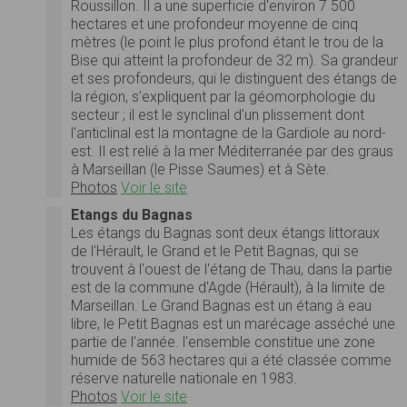
Roussillon. Il a une superficie d'environ 7 500
hectares et une profondeur moyenne de cinq
mètres (le point le plus profond étant le trou de la
Bise qui atteint la profondeur de 32 m). Sa grandeur
et ses profondeurs, qui le distinguent des étangs de
la région, s'expliquent par la géomorphologie du
secteur ; il est le synclinal d'un plissement dont
l'anticlinal est la montagne de la Gardiole au nord-
est. Il est relié à la mer Méditerranée par des graus
à Marseillan (le Pisse Saumes) et à Sète.
Photos
Voir le site
Etangs du Bagnas
Les étangs du Bagnas sont deux étangs littoraux
de l'Hérault, le Grand et le Petit Bagnas, qui se
trouvent à l'ouest de l'étang de Thau, dans la partie
est de la commune d'Agde (Hérault), à la limite de
Marseillan. Le Grand Bagnas est un étang à eau
libre, le Petit Bagnas est un marécage asséché une
partie de l'année. l'ensemble constitue une zone
humide de 563 hectares qui a été classée comme
réserve naturelle nationale en 1983.
Photos
Voir le site