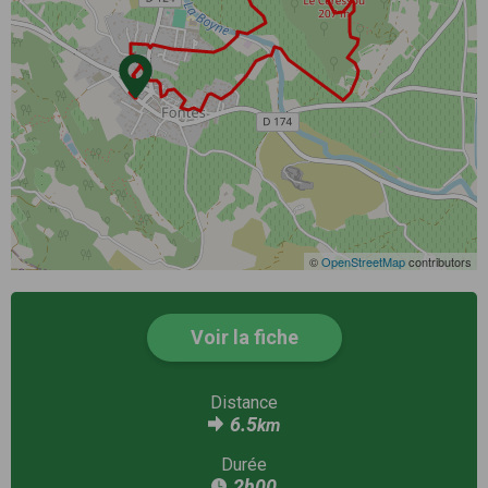
©
OpenStreetMap
contributors
Voir la fiche
Distance
6.5
km
Durée
2h00