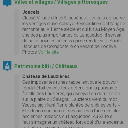
Villes et villages / Villages pittoresques
Joncels
Classé Village d’Intérêt supérieur, Joncels conserve
les vestiges d’une Abbaye Bénédictine dont l’origine
remonte au VIIIème siècle et qui fut au Moyen-Age,
une des plus importantes du Languedoc. Il servait
de halte pour les pèlerins qui se rendaient à Saint-
Jacques de Compostelle en venant de Lodève...
Photos
Voir le site
Patrimoine bâti / Châteaux
Château de Lauzières
Ces imposantes ruines rappellent que le pouvoir
féodal était en ces lieux détenu par la puissante
famille des Lauzières, qui asseyait sa domination
sur la plaine du Salagou. Lauzières vient du mot
Yeuses signifiant "terre plantée de chênes verts ».
Elle donna son nom et ses armes à l’une des plus
anciennes maisons du Languedoc. Au XIIIe s. , il
faut s’imaginer un château fort doté d’une enceinte
fortifiée, d’un chemin de ronde…