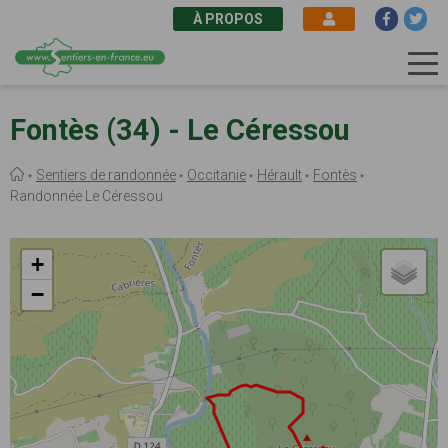
À PROPOS
Aller
au
Fontès (34) - Le Céressou
contenu
principal
Fil
Sentiers de randonnée
Occitanie
Hérault
Fontès
d'Ariane
Randonnée Le Céressou
+
−