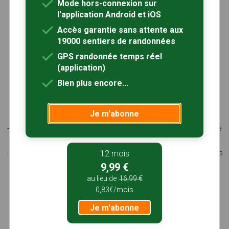
Mode hors-connexion sur
Inscription / Connexion
l'application Android et iOS
Abonnement Rando+
Calendrier randos
Accès garantie sans attente aux
19000 sentiers de randonnées
Sites partenaires
Contactez-nous
GPS randonnée temps réel
(application)
Sentiers-en-France, grâce aux nombreux circuits de
Bien plus encore...
randonnée, permet de découvrir :
- les spécificités des terroirs (sites et milieux naturels,
Je m'abonne
patrimoine …)
- les producteurs locaux et les artisans, garants du savoir-faire
et du patrimoine
- ceux qui œuvrent à faire connaître tout ce patrimoine par des
12 mois
manifestations culturelles
9,99 €
- ceux qui accueillent les touristes dans leur hébergement, à
au lieu de
16,99 €
leur table
0,83€/mois
Je m'abonne