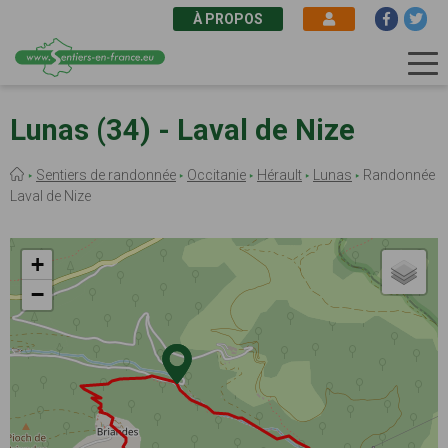
À PROPOS
Aller
au
Lunas (34) - Laval de Nize
contenu
principal
Fil
Sentiers de randonnée
Occitanie
Hérault
Lunas
Randonnée
d'Ariane
Laval de Nize
+
−