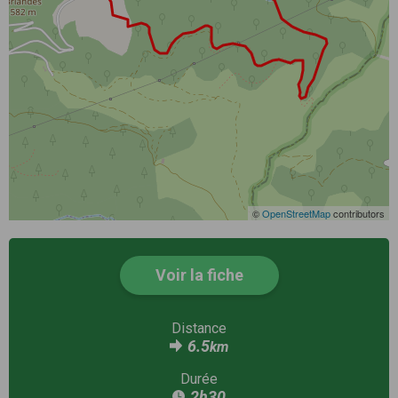
©
OpenStreetMap
contributors
Voir la fiche
Distance
6.5
km
Durée
2h30