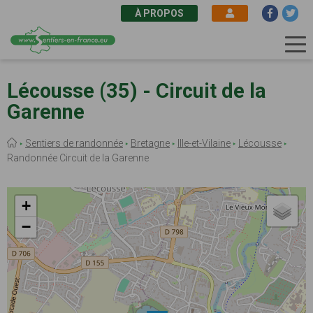
À PROPOS
Aller
au
Lécousse (35) - Circuit de la
contenu
Garenne
principal
Fil
Sentiers de randonnée
Bretagne
Ille-et-Vilaine
Lécousse
d'Ariane
Randonnée Circuit de la Garenne
+
−