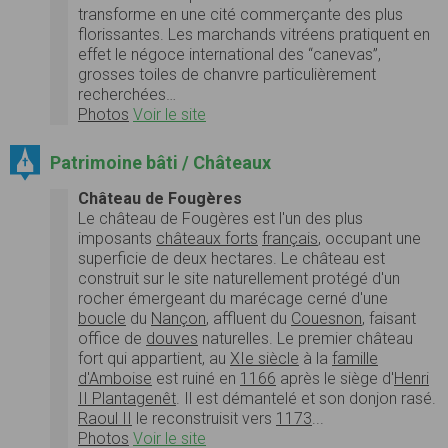
transforme en une cité commerçante des plus
florissantes. Les marchands vitréens pratiquent en
effet le négoce international des “canevas”,
grosses toiles de chanvre particulièrement
recherchées…
Photos
Voir le site
Patrimoine bâti / Châteaux
Château de Fougères
Le château de Fougères est l'un des plus
imposants
châteaux forts
français
, occupant une
superficie de deux hectares. Le château est
construit sur le site naturellement protégé d'un
rocher émergeant du marécage cerné d'une
boucle
du
Nançon
, affluent du
Couesnon
, faisant
office de
douves
naturelles. Le premier château
fort qui appartient, au
XIe siècle
à la
famille
d'Amboise
est ruiné en
1166
après le siège d'
Henri
II Plantagenêt
. Il est démantelé et son donjon rasé.
Raoul II
le reconstruisit vers
1173
...
Photos
Voir le site