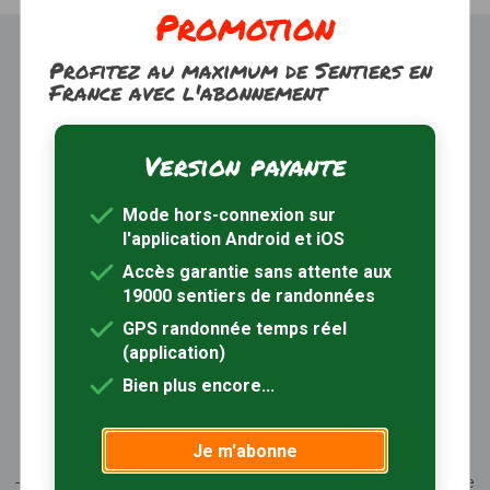
Promotion
Profitez au maximum de Sentiers en
France avec l'abonnement
Version payante
Trouver une randonnée
À propos
Mode hors-connexion sur
Inscription / Connexion
l'application Android et iOS
Abonnement Rando+
Calendrier randos
Accès garantie sans attente aux
19000 sentiers de randonnées
Sites partenaires
Contactez-nous
GPS randonnée temps réel
(application)
Sentiers-en-France, grâce aux nombreux circuits de
Bien plus encore...
randonnée, permet de découvrir :
- les spécificités des terroirs (sites et milieux naturels,
Je m'abonne
patrimoine …)
- les producteurs locaux et les artisans, garants du savoir-faire