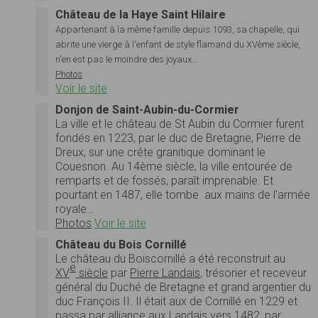
Château de la Haye Saint Hilaire
Appartenant à la même famille depuis 1093, sa chapelle, qui
abrite une vierge à l'enfant de style flamand du XVème siècle,
n'en est pas le moindre des joyaux...
Photos
Voir le site
Donjon de Saint-Aubin-du-Cormier
La ville et le château de St Aubin du Cormier furent
fondés en 1223, par le duc de Bretagne, Pierre de
Dreux, sur une crête granitique dominant le
Couesnon. Au 14ème siècle, la ville entourée de
remparts et de fossés, paraît imprenable. Et
pourtant en 1487, elle tombe aux mains de l'armée
royale…
Photos
Voir le site
Château du Bois Cornillé
Le château du Boiscornillé a été reconstruit au
e
XV
siècle
par
Pierre Landais
, trésorier et receveur
général du Duché de Bretagne et grand argentier du
duc François II. Il était aux de Cornillé en 1229 et
passa par alliance aux Landais vers 1482, par