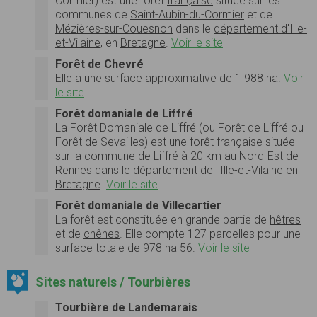
Cormier) est une forêt
française
située sur les
communes de
Saint-Aubin-du-Cormier
et de
Mézières-sur-Couesnon
dans le
département d'Ille-
et-Vilaine
, en
Bretagne
.
Voir le site
Forêt de Chevré
Elle a une
surface
approximative de 1 988 ha.
Voir
le site
Forêt domaniale de Liffré
La
Forêt Domaniale de Liffré
(ou
Forêt de Liffré
ou
Forêt de Sevailles) est une forêt française située
sur la commune de
Liffré
à 20 km au Nord-Est de
Rennes
dans le département de l'
Ille-et-Vilaine
en
Bretagne
.
Voir le site
Forêt domaniale de Villecartier
La forêt est constituée en grande partie de
hêtres
et de
chênes
. Elle compte 127 parcelles pour une
surface totale de 978 ha 56.
Voir le site
Sites naturels / Tourbières
Tourbière de Landemarais