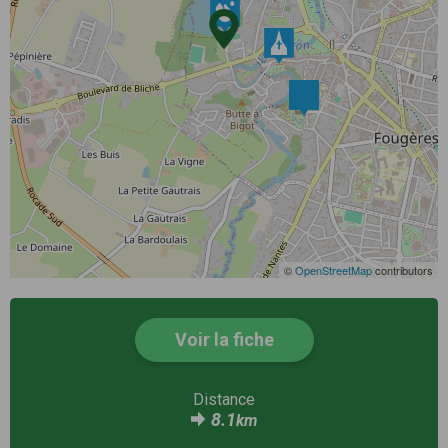
©
OpenStreetMap
contributors
Voir la fiche
Distance
8.1
km