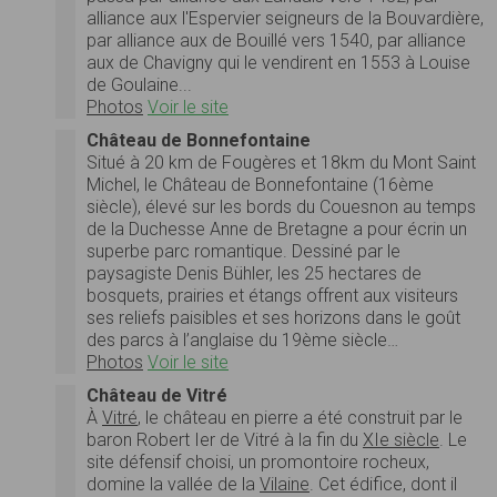
alliance aux l'Espervier seigneurs de la Bouvardière,
par alliance aux de Bouillé vers 1540, par alliance
aux de Chavigny qui le vendirent en 1553 à Louise
de Goulaine...
Photos
Voir le site
Château de Bonnefontaine
Situé à 20 km de Fougères et 18km du Mont Saint
Michel, le Château de Bonnefontaine (16ème
siècle), élevé sur les bords du Couesnon au temps
de la Duchesse Anne de Bretagne a pour écrin un
superbe parc romantique. Dessiné par le
paysagiste Denis Bühler, les 25 hectares de
bosquets, prairies et étangs offrent aux visiteurs
ses reliefs paisibles et ses horizons dans le goût
des parcs à l’anglaise du 19ème siècle…
Photos
Voir le site
Château de Vitré
À
Vitré
, le château en pierre a été construit par le
baron Robert Ier de Vitré à la fin du
XIe siècle
. Le
site défensif choisi, un promontoire rocheux,
domine la vallée de la
Vilaine
. Cet édifice, dont il