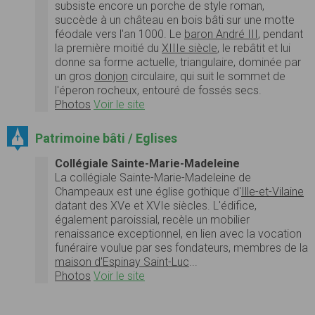
subsiste encore un porche de style roman,
succède à un château en bois bâti sur une motte
féodale vers l'an 1000. Le
baron André III
, pendant
la première moitié du
XIIIe siècle
, le rebâtit et lui
donne sa forme actuelle, triangulaire, dominée par
un gros
donjon
circulaire, qui suit le sommet de
l'éperon rocheux, entouré de fossés secs.
Photos
Voir le site
Patrimoine bâti / Eglises
Collégiale Sainte-Marie-Madeleine
La collégiale Sainte-Marie-Madeleine de
Champeaux est une église gothique d'
Ille-et-Vilaine
datant des XVe et XVIe siècles. L'édifice,
également paroissial, recèle un mobilier
renaissance exceptionnel, en lien avec la vocation
funéraire voulue par ses fondateurs, membres de la
maison d'Espinay Saint-Luc
...
Photos
Voir le site