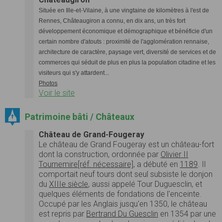
Située en Ille-et-Vilaine, à une vingtaine de kilomètres à l'est de
Rennes, Châteaugiron a connu, en dix ans, un très fort
développement économique et démographique et bénéficie d'un
certain nombre d'atouts : proximité de l'agglomération rennaise,
architecture de caractère, paysage vert, diversité de services et de
commerces qui séduit de plus en plus la population citadine et les
visiteurs qui s'y attardent...
Photos
Voir le site
Patrimoine bâti / Châteaux
Château de Grand-Fougeray
Le château de Grand Fougeray est un château-fort
dont la construction, ordonnée par
Olivier II
Tournemire
[réf. nécessaire]
, a débuté en
1189
. Il
comportait neuf tours dont seul subsiste le donjon
du
XIIIe siècle
, aussi appelé Tour Duguesclin, et
quelques éléments de fondations de l'enceinte.
Occupé par les Anglais jusqu'en 1350, le château
est repris par
Bertrand Du Guesclin
en 1354 par une