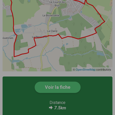
©
OpenStreetMap
contributors
Voir la fiche
Distance
7.5
km