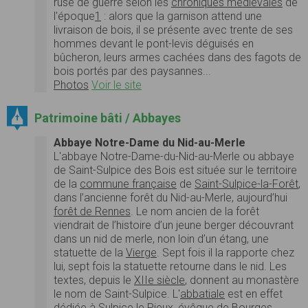
ruse de guerre selon les
chroniques médiévales
de
l'époque
1
: alors que la garnison attend une
livraison de bois, il se présente avec trente de ses
hommes devant le pont-levis déguisés en
bûcheron, leurs armes cachées dans des fagots de
bois portés par des paysannes...
Photos
Voir le site
Patrimoine bâti / Abbayes
Abbaye Notre-Dame du Nid-au-Merle
L'abbaye Notre-Dame-du-Nid-au-Merle ou abbaye
de Saint-Sulpice des Bois est située sur le territoire
de la
commune française
de
Saint-Sulpice-la-Forêt
,
dans l’ancienne forêt du Nid-au-Merle, aujourd’hui
forêt de Rennes
. Le nom ancien de la forêt
viendrait de l’histoire d’un jeune berger découvrant
dans un nid de merle, non loin d’un étang, une
statuette de la
Vierge
. Sept fois il la rapporte chez
lui, sept fois la statuette retourne dans le nid. Les
textes, depuis le
XIIe siècle
, donnent au monastère
le nom de Saint-Sulpice. L'
abbatiale
est en effet
dédiée
à
Sulpice le Pieux
, évêque de
Bourges