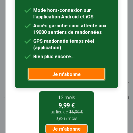
Trouver une randonnée
À propos
Mode hors-connexion sur
Inscription / Connexion
l'application Android et iOS
Abonnement Rando+
Calendrier randos
Accès garantie sans attente aux
19000 sentiers de randonnées
Sites partenaires
Contactez-nous
GPS randonnée temps réel
(application)
Sentiers-en-France, grâce aux nombreux circuits de
Bien plus encore...
randonnée, permet de découvrir :
- les spécificités des terroirs (sites et milieux naturels,
Je m'abonne
patrimoine …)
- les producteurs locaux et les artisans, garants du savoir-faire
et du patrimoine
- ceux qui œuvrent à faire connaître tout ce patrimoine par des
12 mois
manifestations culturelles
9,99 €
- ceux qui accueillent les touristes dans leur hébergement, à
au lieu de
16,99 €
leur table
0,83€/mois
Je m'abonne