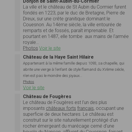
Donjon de Saint-Aubin-du-Cormier
La ville et le château de St Aubin du Cormier furent
fondés en 1223, par le duc de Bretagne, Pierre de
Dreux, sur une crête granitique dominant le
Couesnon. Au 14ème siècle, la ville entourée de
remparts et de fossés, paraît imprenable. Et
pourtant en 1487, elle tombe aux mains de l'armée
royale…
Photos
Voir le site
Château de la Haye Saint Hilaire
Appartenant à la même famille depuis 1093, sa chapelle, qui
abrite une vierge à l'enfant de style flamand du XVème siècle,
n'en est pas le moindre des joyaux...
Photos
Voir le site
Château de Fougères
Le château de Fougères est l'un des plus
imposants
châteaux forts
français
, occupant une
superficie de deux hectares. Le château est
construit sur le site naturellement protégé d'un
rocher émergeant du marécage cerné d'une
boucle
du
Nançon
, affluent du
Couesnon
, faisant