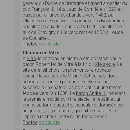
général du Duché de Bretagne et grand argentier du
duc François II. Il était aux de Cornillé en 1229 et
passa par alliance aux Landais vers 1482, par
alliance aux l'Espervier seigneurs de la Bouvardière,
par alliance aux de Bouillé vers 1540, par alliance
aux de Chavigny qui le vendirent en 1553 à Louise
de Goulaine...
Photos
Voir le site
Château de Vitré
À
Vitré
, le château en pierre a été construit par le
baron Robert Ier de Vitré à la fin du
XIe siècle
. Le
site défensif choisi, un promontoire rocheux,
domine la vallée de la
Vilaine
. Cet édifice, dont il
subsiste encore un porche de style roman,
succède à un château en bois bâti sur une motte
féodale vers l'an 1000. Le
baron André III
, pendant
la première moitié du
XIIIe siècle
, le rebâtit et lui
donne sa forme actuelle, triangulaire, dominée par
un gros
donjon
circulaire, qui suit le sommet de
l'éperon rocheux, entouré de fossés secs.
Photos
Voir le site