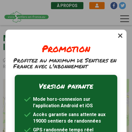
À PROPOS
Aller
au
Marpiré (35) - Les chemins de
contenu
Promotion
la Lisière
principal
Profitez au maximum de Sentiers en
Fil
Sentiers de randonnée
Bretagne
Ille-et-Vilaine
Marpiré
France avec l'abonnement
d'Ariane
Randonnée Les chemins de la Lisière
Version payante
+
−
Mode hors-connexion sur
l'application Android et iOS
Accès garantie sans attente aux
19000 sentiers de randonnées
GPS randonnée temps réel