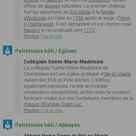
office de
douves
naturelles. Le premier château
fort qui appartient, au
XIe siècle
à la
famille
d'Amboise
est ruiné en
1166
après le siège d'
Henri
II Plantagenêt
. Il est démantelé et son donjon rasé.
Raoul II
le reconstruisit vers
1173
...
Photos
Voir le site
Patrimoine bâti / Eglises
Collégiale Sainte-Marie-Madeleine
La collégiale Sainte-Marie-Madeleine de
Champeaux est une église gothique d'
Ille-et-Vilaine
datant des XVe et XVIe siècles. L'édifice,
également paroissial, recèle un mobilier
renaissance exceptionnel, en lien avec la vocation
funéraire voulue par ses fondateurs, membres de la
maison d'Espinay Saint-Luc
...
Photos
Voir le site
Patrimoine bâti / Abbayes
Abbaye Notre-Dame du Nid-au-Merle