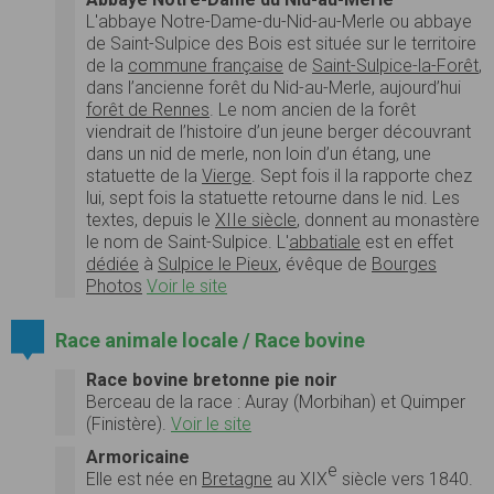
L'abbaye Notre-Dame-du-Nid-au-Merle ou abbaye
de Saint-Sulpice des Bois est située sur le territoire
de la
commune française
de
Saint-Sulpice-la-Forêt
,
dans l’ancienne forêt du Nid-au-Merle, aujourd’hui
forêt de Rennes
. Le nom ancien de la forêt
viendrait de l’histoire d’un jeune berger découvrant
dans un nid de merle, non loin d’un étang, une
statuette de la
Vierge
. Sept fois il la rapporte chez
lui, sept fois la statuette retourne dans le nid. Les
textes, depuis le
XIIe siècle
, donnent au monastère
le nom de Saint-Sulpice. L'
abbatiale
est en effet
dédiée
à
Sulpice le Pieux
, évêque de
Bourges
Photos
Voir le site
Race animale locale / Race bovine
Race bovine bretonne pie noir
Berceau de la race : Auray (Morbihan) et Quimper
(Finistère).
Voir le site
Armoricaine
e
Elle est née en
Bretagne
au XIX
siècle vers 1840.