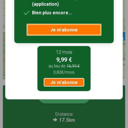
(application)
Bien plus encore...
Je m'abonne
12 mois
9,99 €
au lieu de
16,99 €
0,83€/mois
©
OpenStreetMap
contributors
Je m'abonne
Voir la fiche
Distance
17.5
km