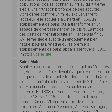
populations locales, connaît au milieu du XIXème
siècle, une mutation profonde de ses activités.
Considérée comme un milieu exclusivement
laborieux, elle accueille à Dinard en 1858, un
établissement de bains qui la transforme en un
espace de divertissement et de loisirs. La mode
des bains de mer, introduite en France à la fin du
XVIIIème siècle suscite un engouement bien
naturel pour la Bretagne où les premiers
établissements de bains apparaissent vers 1830…
Photos
Voir le site
Saint-Malo
Saint-Malo doit son nom au moine gallois Mac Low
qui, vers le VIe siècle, devint évêque d'Alet, berceau
antique de la ville actuelle fondée au milieu du XIIe
siècle sur un îlot rocheux voisin. Dès le XIIIe siècle,
les Malouins firent des prises sur les navires
ennemis. En 1308, ils eurent une commune jurée,
puis de 1395 à 1415, ils se donnent au Roi de
France, Charles VI, qui leur accorde des franchises
portuaires. A la fin du XV siècle, Anne de Bretagne,
par ses mariages successifs avec Charles VIII, puis