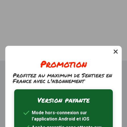
Promotion
Profitez au maximum de Sentiers en
France avec l'abonnement
Version payante
Trouver une randonnée
À propos
Mode hors-connexion sur
Inscription / Connexion
l'application Android et iOS
Abonnement Rando+
Calendrier randos