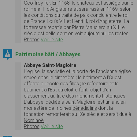
Geoffroy Ier. En 1168, le château est assiégé par le
roi Henri II d'Angleterre et sera rasé en 1169, selon
les conditions du traité de paix conclu entre le roi
de France Louis VII et Henri II, roi d'Angleterre. La
forteresse rebâtie par Pierre Mauclerc au XIII e
siècle est celle dont on voit aujourd'hui les restes…
Photos
Voir le site
Patrimoine bâti / Abbayes
Abbaye Saint-Magloire
L'église, la sacristie et la porte de l'ancienne église
située dans le cimetière ; le bâtiment à l'Ouest
affecté à l’école des filles ; le réfectoire et le
bâtiment à l'Est du cloître font l’objet d’un
classement au titre des
monuments historiques
.
L'abbaye, dédiée à
saint Magloire
, est un ancien
monastère de moines
bénédictins
dont la
fondation remonterait au IXe siècle et serait due à
Nominoë
…
Photos
Voir le site