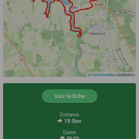
©
OpenStreetMap
contributors
Voir la fiche
Distance
19.5
km
Durée
5h30