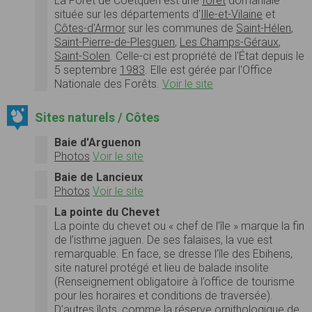
La
Forêt de Coëtquen
est une
forêt
domaniale
située
sur les
départements d'
Ille-et-Vilaine
et
Côtes-d'Armor
sur les communes de
Saint-Hélen
,
Saint-Pierre-de-Plesguen
,
Les Champs-Géraux
,
Saint-Solen
. Celle-ci est propriété de l'État depuis le
5 septembre
1983
. Elle est gérée par l'
Office
Nationale des Forêts.
Voir le site
Sites naturels / Côtes
Baie d'Arguenon
Photos
Voir le site
Baie de Lancieux
Photos
Voir le site
La pointe du Chevet
La pointe du chevet ou « chef de l’île » marque la fin
de l’isthme jaguen. De ses falaises, la vue est
remarquable. En face, se dresse l’île des Ebihens,
site naturel protégé et lieu de balade insolite
(Renseignement obligatoire à l’office de tourisme
pour les horaires et conditions de traversée).
D’autres îlots, comme la réserve ornithologique de