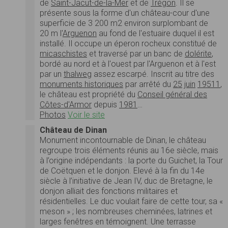
de
Saint-Jacut-de-la-Mer
et de
Trégon
. Il se
présente sous la forme d'un château-cour d'une
superficie de 3 200 m2 environ surplombant de
20 m l'
Arguenon
au fond de l'estuaire duquel il est
installé. Il occupe un éperon rocheux constitué de
micaschistes
et traversé par un banc de
dolérite
,
bordé au nord et à l'ouest par l'Arguenon et à l'est
par un
thalweg
assez escarpé. Inscrit au titre des
monuments historiques
par arrêté du
25
juin
1951
1
,
le château est propriété du
Conseil général des
Côtes-d'Armor
depuis
1981
…
Photos
Voir le site
Château de Dinan
Monument incontournable de Dinan, le château
regroupe trois éléments réunis au 16e siècle, mais
à l’origine indépendants : la porte du Guichet, la Tour
de Coëtquen et le donjon. Elevé à la fin du 14e
siècle à l’initiative de Jean IV, duc de Bretagne, le
donjon alliait des fonctions militaires et
résidentielles. Le duc voulait faire de cette tour, sa «
meson » ; les nombreuses cheminées, latrines et
larges fenêtres en témoignent. Une terrasse