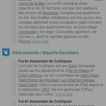
Jacut-de-la-Mer
. Le rocher principal, d'une
superficie de 20 hectares, est une des quelques
îles privées de
Bretagne
, occupée principalement
en été. Des fouilles entreprises ont mis au jour des
vestiges attestant d'une occupation gallo-romaine
de l'archipel dès avant notre ère. Un petit village
coriosolite
y fut érigé. Coriosolite signifiant « de
Corseul » ; alors la capitale gauloise locale...
Photos
Voir le site
Sites naturels / Massifs forestiers
Forêt domaniale de Coëtquen
La
Forêt de Coëtquen
est une
forêt
domaniale
située
sur les
départements d'
Ille-et-Vilaine
et
Côtes-d'Armor
sur les communes de
Saint-Hélen
,
Saint-Pierre-de-Plesguen
,
Les Champs-Géraux
,
Saint-Solen
. Celle-ci est propriété de l'État depuis le
5 septembre
1983
. Elle est gérée par l'
Office
Nationale des Forêts.
Voir le site
Forêt domaniale de Coëtquen