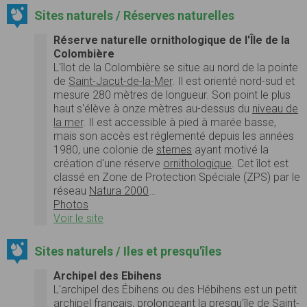
Sites naturels / Réserves naturelles
Réserve naturelle ornithologique de l'Île de la
Colombière
L'îlot de la Colombière se situe au nord de la pointe
de
Saint-Jacut-de-la-Mer
. Il est orienté nord-sud et
mesure 280 mètres de longueur. Son point le plus
haut s'élève à onze mètres au-dessus du
niveau de
la mer
. Il est accessible à pied à marée basse,
mais son accès est réglementé depuis les années
1980, une colonie de
sternes
ayant motivé la
création d'une réserve
ornithologique
. Cet îlot est
classé en Zone de Protection Spéciale (ZPS) par le
réseau
Natura 2000
…
Photos
Voir le site
Sites naturels / Iles et presqu'îles
Archipel des Ebihens
L'archipel des Ébihens ou des Hébihens est un petit
archipel
français, prolongeant la presqu'île de
Saint-