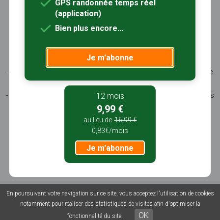
GPS randonnée temps réel
(application)
Sentiers-en-France, grâce aux nombreux circuits de
Bien plus encore...
randonnée, permet de découvrir :
- les spécificités des terroirs (sites et milieux naturels,
Je m'abonne
patrimoine …)
- les producteurs locaux et les artisans, garants du savoir-faire
et du patrimoine
- ceux qui œuvrent à faire connaître tout ce patrimoine par des
12 mois
manifestations culturelles
9,99 €
- ceux qui accueillent les touristes dans leur hébergement, à
au lieu de
16,99 €
leur table
0,83€/mois
Je m'abonne
En poursuivant votre navigation sur ce site, vous acceptez l'utilisation de cookies
© 2026 Sentiers en France - Tous droits réservés - Photos non
notamment pour réaliser des statistiques de visites afin d'optimiser la
contractuelles -
Mentions légales
-
CGU
-
CGV
OK
fonctionnalité du site.