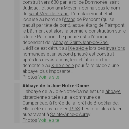
construit vers
630
par le roi de
Domnonée
,
saint
Judicaël
, et son ami Mévenn, connu sous le nom
de
saint Méen le Grand
. L’emplacement était
localisé au bord de l’
étang
de Penpont (qui se
traduit par tête de pont), actuel étang de Paimpont;
le bâtiment est alors la première construction sur le
site de Paimpont. Le prieuré est à l’époque
dépendant de l’
Abbaye Saint-Jean-de-Gaël
.
L’édifice est détruit au
IXe siècle
lors des
invasions
normandes
et un second prieuré est construit
après les dévastations, lequel fut à son tour
démantelé au
XIIIe siècle
pour faire place à une
abbaye, plus imposante…
Photos
Voir le site
Abbaye de la Joie Notre-Dame
L’abbaye de la Joie-Notre-Dame est une
abbaye
cistercienne
située sur la commune de
Campénéac
, à l'orée de la
forêt de Brocéliande
.
Elle a été construite en
1953
. Les moniales étaient
auparavant à
Sainte-Anne-d'Auray
.
Photos
Voir le site