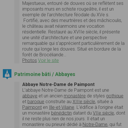
Majestueux, entouré de douves où se reflètent ses
imposants murs en schiste rougeâtre, il est un
exemple de l’architecture féodale du XVe s.
Fortifié, avec des meurtrières et des mâchicoulis,
le château avait néanmoins une vocation
résidentielle. Restauré au XVIIe siècle, il présente
une unité d’architecture et une perspective
remarquable qui s’apprécient particulièrement de la
route qui longe les douves. Situé en bordure de la
forêt de Brocéliande…
Photos
Voir le site
Patrimoine bâti / Abbayes
Abbaye Notre-Dame de Paimpont
L’abbaye Notre-Dame de Paimpont est une
abbaye
et un ancien
monastère
de styles
gothique
et
baroque
construite au
XIIIe siècle
, située à
Paimpont
en
Ille-et-Vilaine
. L’édifice à l’origine était
un monastère
bénédictin
datant du
VIIe siècle
, dont
il ne reste plus rien de nos jours. Il était un
monastère ou prieuré dédié à
Notre-Dame
, qui fut