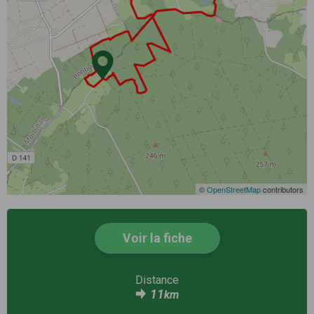
©
OpenStreetMap
contributors
Voir la fiche
Distance
11
km