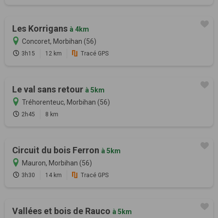
Les Korrigans
à 4km
Concoret, Morbihan (56)
3h15
12 km
Tracé GPS
Le val sans retour
à 5km
Tréhorenteuc, Morbihan (56)
2h45
8 km
Circuit du bois Ferron
à 5km
Mauron, Morbihan (56)
3h30
14 km
Tracé GPS
Vallées et bois de Rauco
à 5km