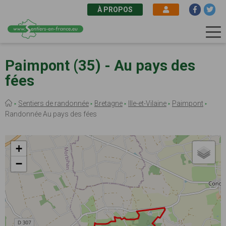
À PROPOS
Aller
au
Paimpont (35) - Au pays des
contenu
fées
principal
Fil
Sentiers de randonnée
Bretagne
Ille-et-Vilaine
Paimpont
d'Ariane
Randonnée Au pays des fées
+
−