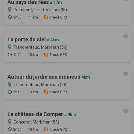
Au pays des fées
à 17m
Paimpont, Ille-et-Vilaine (35)
3h00
11 km
Tracé GPS
La porte du ciel
à 4km
Tréhorenteuc, Morbihan (56)
4h00
15 km
Tracé GPS
Autour du jardin aux moines
à 4km
Tréhorenteuc, Morbihan (56)
3h15
13 km
Tracé GPS
Le château de Comper
à 4km
Concoret, Morbihan (56)
3h00
10 km
Tracé GPS