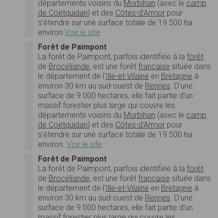
départements voisins du
Morbihan
(avec le
camp
de Coëtquidan
) et des
Côtes-d'Armor
pour
s'étendre sur une surface totale de
19 500 ha
environ
Voir le site
Forêt de Paimpont
La
forêt de Paimpont
, parfois identifiée à la
forêt
de
Brocéliande
, est une forêt
française
située dans
le département de l'
Ille-et-Vilaine
en
Bretagne
à
environ
30 km
au sud-ouest de
Rennes
. D'une
surface de
9 000 hectares
, elle fait partie d'un
massif forestier plus large qui couvre les
départements voisins du
Morbihan
(avec le
camp
de Coëtquidan
) et des
Côtes-d'Armor
pour
s'étendre sur une surface totale de
19 500 ha
environ.
Voir le site
Forêt de Paimpont
La
forêt de Paimpont
, parfois identifiée à la
forêt
de
Brocéliande
, est une forêt
française
située dans
le département de l'
Ille-et-Vilaine
en
Bretagne
à
environ
30 km
au sud-ouest de
Rennes
. D'une
surface de
9 000 hectares
, elle fait partie d'un
massif forestier plus large qui couvre les