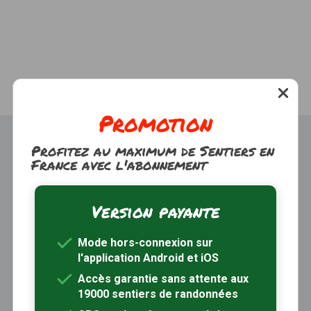
Promotion
Profitez au maximum de Sentiers en
France avec l'abonnement
Version payante
Trouver une randonnée
À propos
Mode hors-connexion sur
Inscription / Connexion
l'application Android et iOS
Abonnement Rando+
Calendrier randos
Accès garantie sans attente aux
19000 sentiers de randonnées
Sites partenaires
Contactez-nous