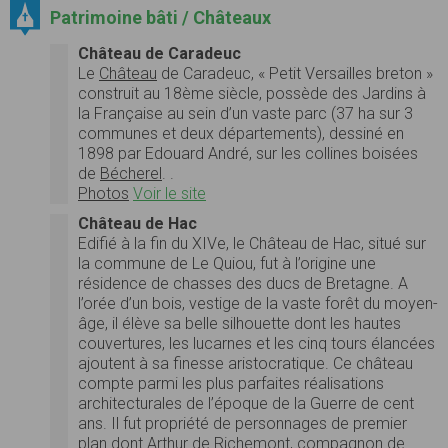
Patrimoine bâti / Châteaux
Château de Caradeuc
Le
Château
de Caradeuc, « Petit Versailles breton »
construit au 18ème siècle, possède des Jardins à
la Française au sein d’un vaste parc (37 ha sur 3
communes et deux départements), dessiné en
1898 par Edouard André, sur les collines boisées
de
Bécherel
. .
Photos
Voir le site
Château de Hac
Edifié à la fin du XIVe, le Château de Hac, situé sur
la commune de Le Quiou, fut à l’origine une
résidence de chasses des ducs de Bretagne. A
l’orée d’un bois, vestige de la vaste forêt du moyen-
âge, il élève sa belle silhouette dont les hautes
couvertures, les lucarnes et les cinq tours élancées
ajoutent à sa finesse aristocratique. Ce château
compte parmi les plus parfaites réalisations
architecturales de l’époque de la Guerre de cent
ans. Il fut propriété de personnages de premier
plan dont Arthur de Richemont, compagnon de