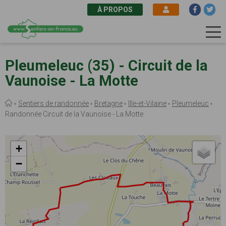
À PROPOS
Aller
au
Pleumeleuc (35) - Circuit de la
contenu
Vaunoise - La Motte
principal
Fil
Sentiers de randonnée
Bretagne
Ille-et-Vilaine
Pleumeleuc
d'Ariane
Randonnée Circuit de la Vaunoise - La Motte
+
−