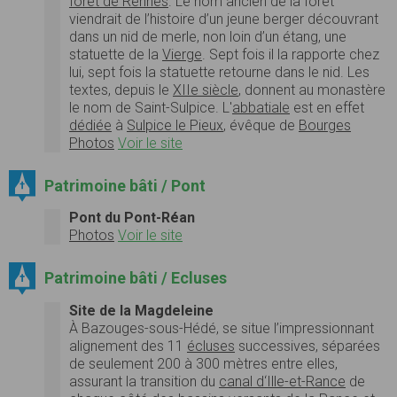
forêt de Rennes
. Le nom ancien de la forêt
viendrait de l’histoire d’un jeune berger découvrant
dans un nid de merle, non loin d’un étang, une
statuette de la
Vierge
. Sept fois il la rapporte chez
lui, sept fois la statuette retourne dans le nid. Les
textes, depuis le
XIIe siècle
, donnent au monastère
le nom de Saint-Sulpice. L'
abbatiale
est en effet
dédiée
à
Sulpice le Pieux
, évêque de
Bourges
Photos
Voir le site
Patrimoine bâti / Pont
Pont du Pont-Réan
Photos
Voir le site
Patrimoine bâti / Ecluses
Site de la Magdeleine
À Bazouges-sous-Hédé, se situe l’impressionnant
alignement des 11
écluses
successives, séparées
de seulement 200 à 300 mètres entre elles,
assurant la transition du
canal d‘Ille-et-Rance
de