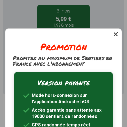
3 mois
5,99 €
1,99€/mois
Je m'abonne
Promotion
12 mois
Profitez au maximum de Sentiers en
9,99 €
16,99 €
France avec l'abonnement
0,83€/mois
Je m'abonne
Version payante
Mode hors-connexion sur
l'application Android et iOS
Accès garantie sans attente aux
19000 sentiers de randonnées
GPS randonnée temps réel