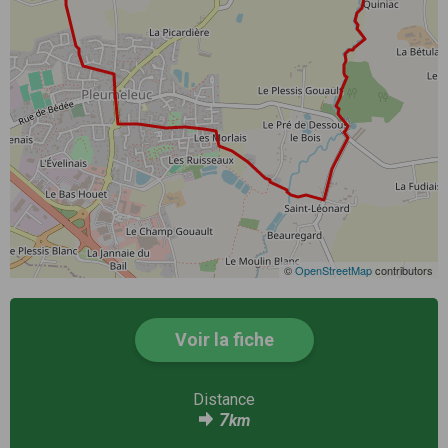
©
OpenStreetMap
contributors
Voir la fiche
Distance
7
km