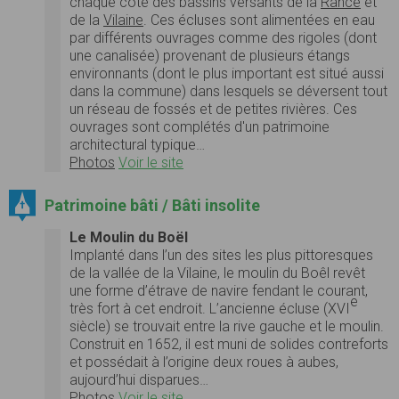
chaque côté des bassins versants de la
Rance
et
de la
Vilaine
. Ces écluses sont alimentées en eau
par différents ouvrages comme des rigoles (dont
une canalisée) provenant de plusieurs étangs
environnants (dont le plus important est situé aussi
dans la commune) dans lesquels se déversent tout
un réseau de fossés et de petites rivières. Ces
ouvrages sont complétés d'un patrimoine
architectural typique…
Photos
Voir le site
Patrimoine bâti / Bâti insolite
Le Moulin du Boël
Implanté dans l’un des sites les plus pittoresques
de la vallée de la Vilaine, le moulin du Boêl revêt
une forme d’étrave de navire fendant le courant,
e
très fort à cet endroit. L’ancienne écluse (XVI
siècle) se trouvait entre la rive gauche et le moulin.
Construit en 1652, il est muni de solides contreforts
et possédait à l’origine deux roues à aubes,
aujourd’hui disparues…
Photos
Voir le site