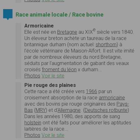
Race animale locale / Race bovine
Armoricaine
e
Elle est née en
Bretagne
au XIX
siècle vers 1840.
Un éleveur breton achète un taureau de la race
britannique durham (nom actuel:
shorthorn
) à
l'école vétérinaire de Maison-Alfort. Il est vite imité
par de nombreux éleveurs du nord Bretagne,
séduits par l'augmentation de gabarit des veaux
croisés
froment du léon
x durham...
Photos
Voir le site
Pie rouge des plaines
Cette race a été créée vers
1966
par un
croisement absorption de la race
armoricaine
avec des bovins pie rouge originaires des
Pays-
Bas
(
MRY
) et d'
Allemagne
. (
Deutsches rotbunte
)
Dans les années 1980, des apports de sang
holstein
ont été faits pour améliorer les aptitudes
laitières de la race...
Photos
Voir le site