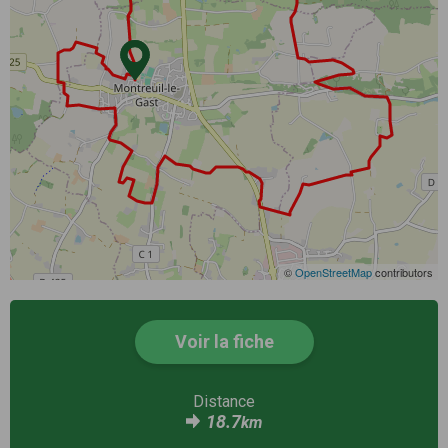
©
OpenStreetMap
contributors
Voir la fiche
Distance
18.7
km