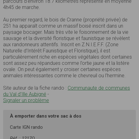
parcours d’environ 18.7 kilomètres représente en moyenne
4h45 de marche.
Au premier regard, le bois de Cranne (propriété privée) de
251 ha apparaît comme un massif boisé inscrit dans un
paysage bocager. Mais très vite le foisonnement de la vie
sauvage et la diversité floristique et faunistique se révèlent
aux randonneurs attentifs. Inscrit en Z.N.I.E.F.F. (Zone
Naturelle d’Intérêt Faunistique et Floristique), il est
particulièrement riche en espèces végétales dont certaines
sont assez peu répandues comme l’ortie jaune et la listère
ovale. On peut également y croiser certaines espèces
animales intéressantes comme le chevreuil ou l’hermine.
Site auteur de la fiche rando :
Communaute de communes
du Val d'Ille Aubigné
-
Signaler un problème
À emporter dans votre sac à dos
Carte IGN rando
Réf. : 1217O