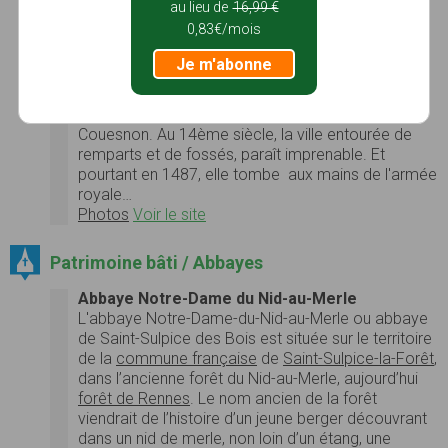
Bretagne...
au lieu de
16,99 €
Photos
Voir le site
0,83€/mois
Donjon de Saint-Aubin-du-Cormier
Je m'abonne
La ville et le château de St Aubin du Cormier furent
fondés en 1223, par le duc de Bretagne, Pierre de
Dreux, sur une crête granitique dominant le
Couesnon. Au 14ème siècle, la ville entourée de
remparts et de fossés, paraît imprenable. Et
pourtant en 1487, elle tombe aux mains de l'armée
royale…
Photos
Voir le site
Patrimoine bâti / Abbayes
Abbaye Notre-Dame du Nid-au-Merle
L'abbaye Notre-Dame-du-Nid-au-Merle ou abbaye
de Saint-Sulpice des Bois est située sur le territoire
de la
commune française
de
Saint-Sulpice-la-Forêt
,
dans l’ancienne forêt du Nid-au-Merle, aujourd’hui
forêt de Rennes
. Le nom ancien de la forêt
viendrait de l’histoire d’un jeune berger découvrant
dans un nid de merle, non loin d’un étang, une