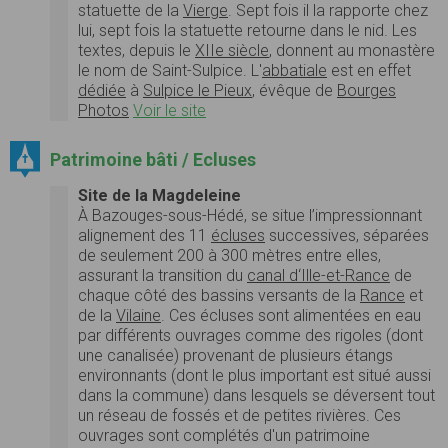
statuette de la
Vierge
. Sept fois il la rapporte chez
lui, sept fois la statuette retourne dans le nid. Les
textes, depuis le
XIIe siècle
, donnent au monastère
le nom de Saint-Sulpice. L'
abbatiale
est en effet
dédiée
à
Sulpice le Pieux
, évêque de
Bourges
Photos
Voir le site
Patrimoine bâti / Ecluses
Site de la Magdeleine
À Bazouges-sous-Hédé, se situe l’impressionnant
alignement des 11
écluses
successives, séparées
de seulement 200 à 300 mètres entre elles,
assurant la transition du
canal d‘Ille-et-Rance
de
chaque côté des bassins versants de la
Rance
et
de la
Vilaine
. Ces écluses sont alimentées en eau
par différents ouvrages comme des rigoles (dont
une canalisée) provenant de plusieurs étangs
environnants (dont le plus important est situé aussi
dans la commune) dans lesquels se déversent tout
un réseau de fossés et de petites rivières. Ces
ouvrages sont complétés d'un patrimoine