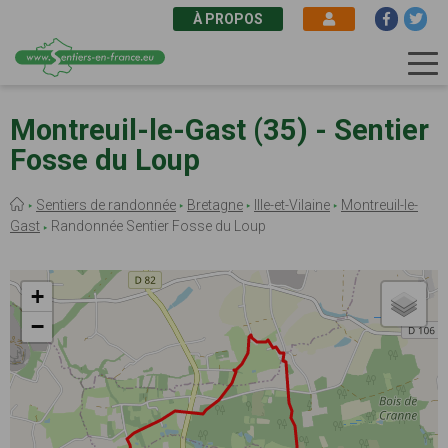
À PROPOS
Aller
au
Montreuil-le-Gast (35) - Sentier
contenu
Fosse du Loup
principal
Fil
Sentiers de randonnée
Bretagne
Ille-et-Vilaine
Montreuil-le-
d'Ariane
Gast
Randonnée Sentier Fosse du Loup
+
−