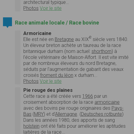
architectural typique…
Photos
Voir le site
Race animale locale / Race bovine
Armoricaine
e
Elle est née en
Bretagne
au XIX
siècle vers 1840.
Un éleveur breton achète un taureau de la race
britannique durham (nom actuel:
shorthorn
) à
l'école vétérinaire de Maison-Alfort. Il est vite imité
par de nombreux éleveurs du nord Bretagne,
séduits par l'augmentation de gabarit des veaux
croisés
froment du léon
x durham...
Photos
Voir le site
Pie rouge des plaines
Cette race a été créée vers
1966
par un
croisement absorption de la race
armoricaine
avec des bovins pie rouge originaires des
Pays-
Bas
(
MRY
) et d'
Allemagne
. (
Deutsches rotbunte
)
Dans les années 1980, des apports de sang
holstein
ont été faits pour améliorer les aptitudes
laitières de la race...