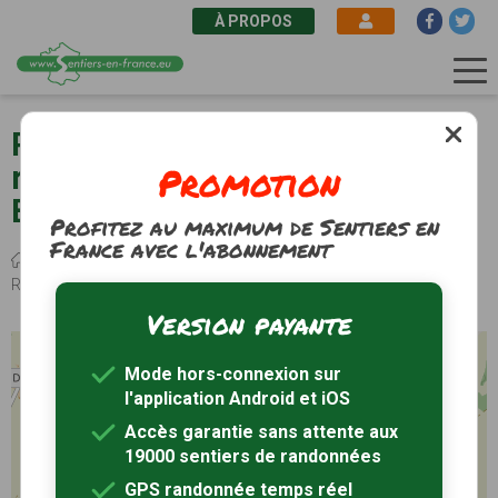
À PROPOS
Aller
au
Paulnay (36) - Une église
contenu
Promotion
romane entre Boischaut et
principal
Brenne
Profitez au maximum de Sentiers en
France avec l'abonnement
Fil
Sentiers de randonnée
Centre-Val de Loire
Indre
Paulnay
d'Ariane
Randonnée Une église romane entre Boischaut et Brenne
Version payante
+
Mode hors-connexion sur
−
l'application Android et iOS
Accès garantie sans attente aux
19000 sentiers de randonnées
GPS randonnée temps réel