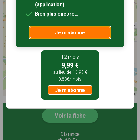
(application)
Bien plus encore...
Je m'abonne
12 mois
9,99 €
au lieu de
16,99 €
0,83€/mois
Je m'abonne
©
OpenStreetMap
contributors
Voir la fiche
Distance