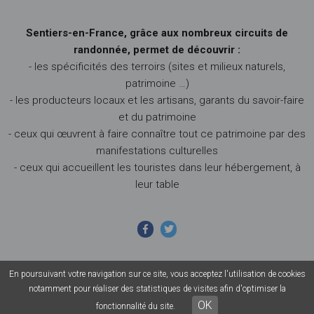
Sentiers-en-France, grâce aux nombreux circuits de
randonnée, permet de découvrir :
- les spécificités des terroirs (sites et milieux naturels,
patrimoine …)
- les producteurs locaux et les artisans, garants du savoir-faire
et du patrimoine
- ceux qui œuvrent à faire connaître tout ce patrimoine par des
manifestations culturelles
- ceux qui accueillent les touristes dans leur hébergement, à
leur table
En poursuivant votre navigation sur ce site, vous acceptez l'utilisation de cookies
© 2026 Sentiers en France - Tous droits réservés - Photos non
notamment pour réaliser des statistiques de visites afin d'optimiser la
contractuelles -
Mentions légales
-
CGU
-
CGV
OK
fonctionnalité du site.