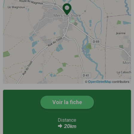
©
OpenStreetMap
contributors
Voir la fiche
Distance
20
km