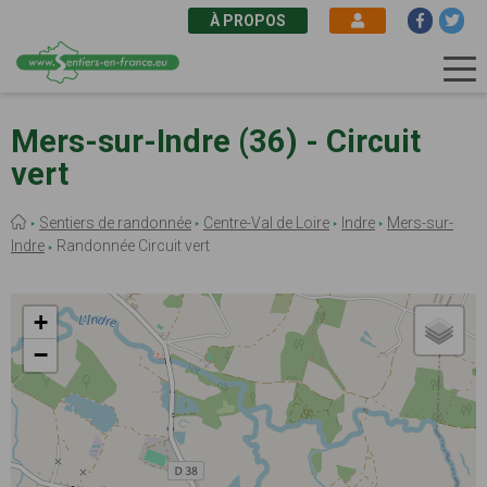
À PROPOS
Aller
au
Mers-sur-Indre (36) - Circuit
contenu
vert
principal
Fil
Sentiers de randonnée
Centre-Val de Loire
Indre
Mers-sur-
d'Ariane
Indre
Randonnée Circuit vert
+
−