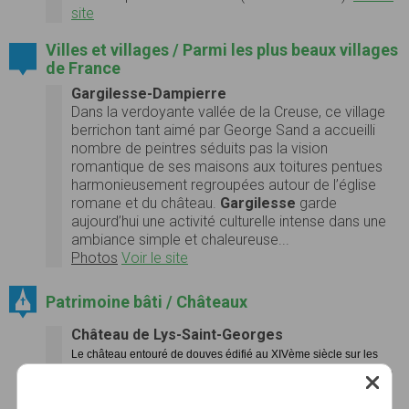
site
Villes et villages / Parmi les plus beaux villages
de France
Gargilesse-Dampierre
Dans la verdoyante vallée de la Creuse, ce village
berrichon tant aimé par George Sand a accueilli
nombre de peintres séduits pas la vision
romantique de ses maisons aux toitures pentues
harmonieusement regroupées autour de l’église
romane et du château.
Gargilesse
garde
aujourd’hui une activité culturelle intense dans une
ambiance simple et chaleureuse...
Photos
Voir le site
Patrimoine bâti / Châteaux
Château de Lys-Saint-Georges
Le château entouré de douves édifié au XIVème siècle sur les
vestiges de la forteresse médiévale dont il ne reste que le donjon
et quelques unes des onze tours. Cette édifice est situé sur un