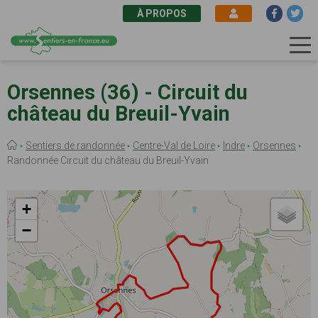
À PROPOS
Aller
au
Orsennes (36) - Circuit du
contenu
château du Breuil-Yvain
principal
Fil
Sentiers de randonnée
Centre-Val de Loire
Indre
Orsennes
d'Ariane
Randonnée Circuit du château du Breuil-Yvain
+
−