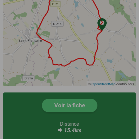
©
OpenStreetMap
contributors
Voir la fiche
Distance
15.4
km