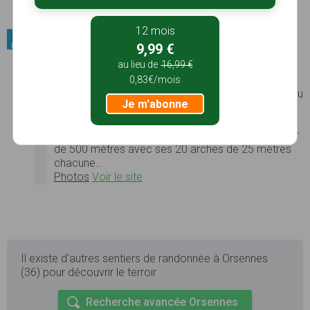
Voir le site
12 mois
Patrimoine bâti / Pont
9,99 €
au lieu de
16,99 €
Viaduc de l'Auzon
C'est un ouvrage spectaculaire qui permet le
0,83€/mois
franchissement de l'Auzon, situé 40 m en-dessus du
Je m'abonne
tablier. Les travaux ont été terminés en 1889 pour
la ligne de chemin de fer qui reliait Argenton sur
Creuse et La Châtre. Le viaduc atteint une longueur
de 500 mètres avec ses 20 arches de 25 mètres
chacune…
Photos
Voir le site
Il existe d'autres sentiers de randonnée à Orsennes
(36) pour découvrir le terroir
Recherche avancée Orsennes