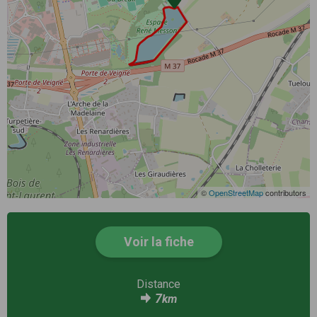
©
OpenStreetMap
contributors
Voir la fiche
Distance
7
km