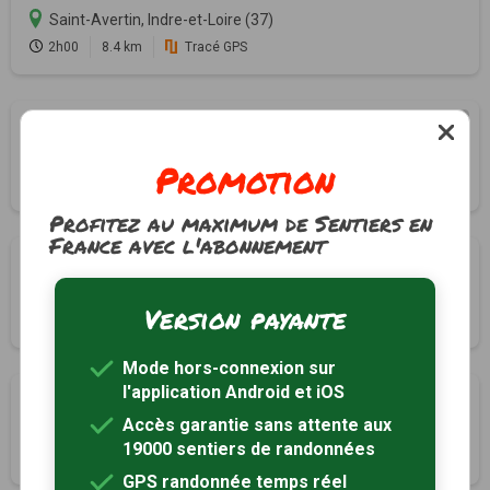
Saint-Avertin, Indre-et-Loire (37)
2h00
8.4 km
Tracé GPS
Les Jonchères 1
à 5km
Veigné, Indre-et-Loire (37)
Promotion
3h10
12.8 km
Profitez au maximum de Sentiers en
France avec l'abonnement
Les Jonchères 2
à 5km
Veigné, Indre-et-Loire (37)
Version payante
2h40
10.8 km
Mode hors-connexion sur
l'application Android et iOS
Sentier de l’Échappée verte
à 5km
Accès garantie sans attente aux
Joué-lès-Tours, Indre-et-Loire (37)
19000 sentiers de randonnées
3h15
13 km
GPS randonnée temps réel