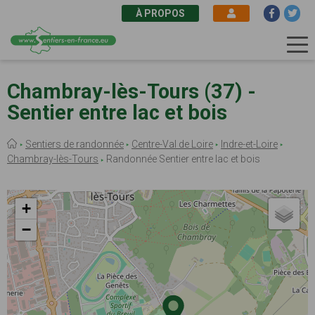
À PROPOS
Aller
au
Chambray-lès-Tours (37) -
contenu
Sentier entre lac et bois
principal
Fil
Sentiers de randonnée
Centre-Val de Loire
Indre-et-Loire
d'Ariane
Chambray-lès-Tours
Randonnée Sentier entre lac et bois
+
−