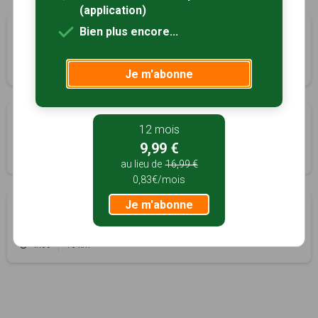
(application)
Sur les pas de Santiago Drake del Castillo
Bien plus encore...
à 5km
Monts, Indre-et-Loire (37)
1h00
3 km
Tracé GPS
Je m'abonne
A l'ombre des chênes centenaires
à 6km
12 mois
Monts, Indre-et-Loire (37)
9,99 €
1h20
4.5 km
Tracé GPS
au lieu de
16,99 €
0,83€/mois
Je m'abonne
Circuit nature
à 6km
Larçay, Indre-et-Loire (37)
4h00
16 km