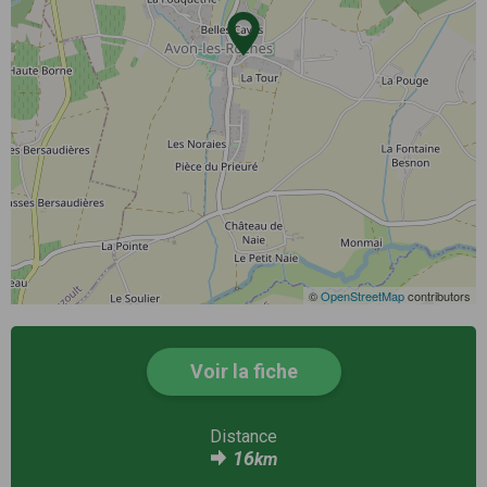
©
OpenStreetMap
contributors
Voir la fiche
Distance
16
km