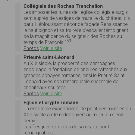
Collégiale des Roches Tranchelion
Les imposantes ruines de l’église col­lé­giale sur­gis­
sent auprès de ves­tiges de muraille du château dis­
paru. L’éblouissant décor de façade Renais­sance,
le haut pignon et sa tourelle d’escalier témoignent
de la mag­nif­i­cence du seigneur des Roches au
er
temps de François 1
…
Photos
Voir le site
Prieuré saint-Léonard
Au XIè siè­cle, la prospérité des cam­pagnes
encour­age la fon­da­tion de prieurés rat­tachés aux
grandes abbayes romanes, ainsi le Prieuré Saint
Léonard avec son remar­quable ensem­ble de
chapiteaux sculptés…
Photos
Voir le site
Eglise et crypte romane
Un ensem­ble excep­tion­nel de pein­tures murales du
XIIè siè­cle a été redé­cou­vert au milieu du siè­cle
dernier.
Les fresques romanes de sa crypte sont
remarquables…