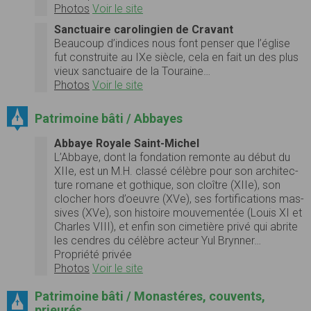
Photos
Voir le site
Sanctuaire carolingien de Cravant
Beau­coup d’indices nous font penser que l’église
fut con­stru­ite au IXe siè­cle, cela en fait un des plus
vieux sanc­tu­aire de la Touraine…
Photos
Voir le site
Patrimoine bâti / Abbayes
Abbaye Royale Saint-Michel
L’Abbaye, dont la fon­da­tion remonte au début du
XIIe, est un M.H. classé célèbre pour son archi­tec­
ture romane et goth­ique, son cloître (XIIe), son
clocher hors d’oeuvre (XVe), ses for­ti­fi­ca­tions mas­
sives (XVe), son his­toire mou­ve­men­tée (Louis XI et
Charles VIII), et enfin son cimetière privé qui abrite
les cen­dres du célèbre acteur Yul Bryn­ner…
Propriété privée
Photos
Voir le site
Patrimoine bâti / Monastéres, couvents,
prieurés...