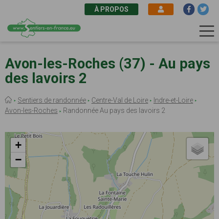
À PROPOS
Aller
au
Avon-les-Roches (37) - Au pays
contenu
des lavoirs 2
principal
Fil
Sentiers de randonnée
Centre-Val de Loire
Indre-et-Loire
d'Ariane
Avon-les-Roches
Randonnée Au pays des lavoirs 2
+
−