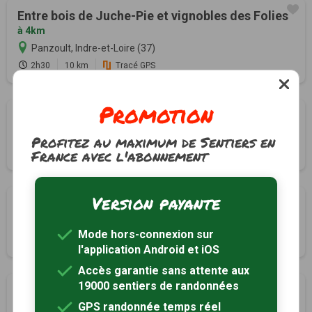
Entre bois de Juche-Pie et vignobles des Folies
à 4km
Panzoult, Indre-et-Loire (37)
2h30
10 km
Tracé GPS
Promotion
Circuit bleu
à 4km
Panzoult, Indre-et-Loire (37)
Profitez au maximum de Sentiers en
France avec l'abonnement
1h30
6 km
Version payante
Circuit vert
à 4km
Panzoult, Indre-et-Loire (37)
Mode hors-connexion sur
2h30
10 km
l'application Android et iOS
Accès garantie sans attente aux
19000 sentiers de randonnées
Circuit jaune
à 4km
GPS randonnée temps réel
Panzoult, Indre-et-Loire (37)