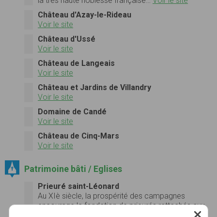
la très haute noblesse française…
Voir le site
Château d'Azay-le-Rideau
Voir le site
Château d'Ussé
Voir le site
Château de Langeais
Voir le site
Château et Jardins de Villandry
Voir le site
Domaine de Candé
Voir le site
Château de Cinq-Mars
Voir le site
Patrimoine bâti / Eglises
Prieuré saint-Léonard
Au XIè siè­cle, la prospérité des cam­pagnes
encour­age la fon­da­tion de prieurés rat­tachés aux
grandes abbayes romanes, ainsi le Prieuré Saint