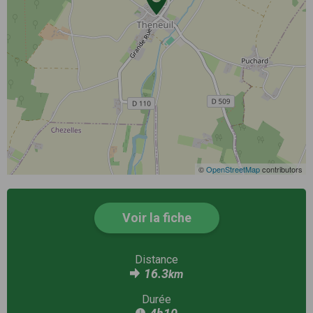
©
OpenStreetMap
contributors
Voir la fiche
Distance
16.3
km
Durée