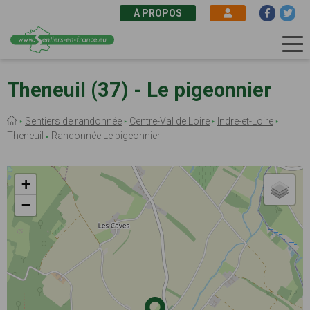
À PROPOS
Aller
au
Theneuil (37) - Le pigeonnier
contenu
principal
Fil
Sentiers de randonnée
Centre-Val de Loire
Indre-et-Loire
d'Ariane
Theneuil
Randonnée Le pigeonnier
+
−