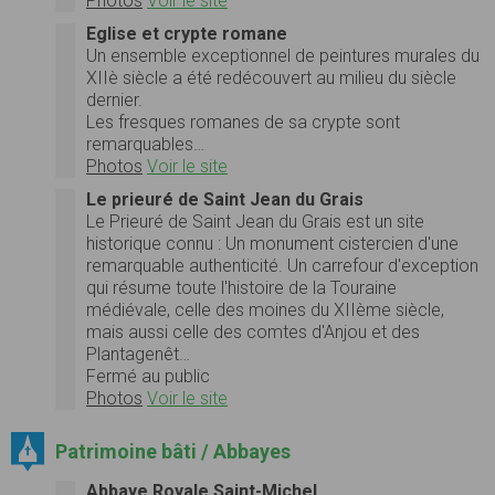
Photos
Voir le site
Eglise et crypte romane
Un ensem­ble excep­tion­nel de pein­tures murales du
XIIè siè­cle a été redé­cou­vert au milieu du siè­cle
dernier.
Les fresques romanes de sa crypte sont
remarquables…
Photos
Voir le site
Le prieuré de Saint Jean du Grais
Le Prieuré de Saint Jean du Grais est un site
historique connu : Un monument cistercien d'une
remarquable authenticité. Un carrefour d'exception
qui résume toute l'histoire de la Touraine
médiévale, celle des moines du XIIème siècle,
mais aussi celle des comtes d'Anjou et des
Plantagenêt…
Fermé au public
Photos
Voir le site
Patrimoine bâti / Abbayes
Abbaye Royale Saint-Michel