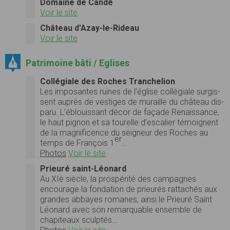
Domaine de Candé
Voir le site
Château d'Azay-le-Rideau
Voir le site
Patrimoine bâti / Eglises
Collégiale des Roches Tranchelion
Les imposantes ruines de l’église col­lé­giale sur­gis­
sent auprès de ves­tiges de muraille du château dis­
paru. L’éblouissant décor de façade Renais­sance,
le haut pignon et sa tourelle d’escalier témoignent
de la mag­nif­i­cence du seigneur des Roches au
er
temps de François 1
…
Photos
Voir le site
Prieuré saint-Léonard
Au XIè siè­cle, la prospérité des cam­pagnes
encour­age la fon­da­tion de prieurés rat­tachés aux
grandes abbayes romanes, ainsi le Prieuré Saint
Léonard avec son remar­quable ensem­ble de
chapiteaux sculptés…