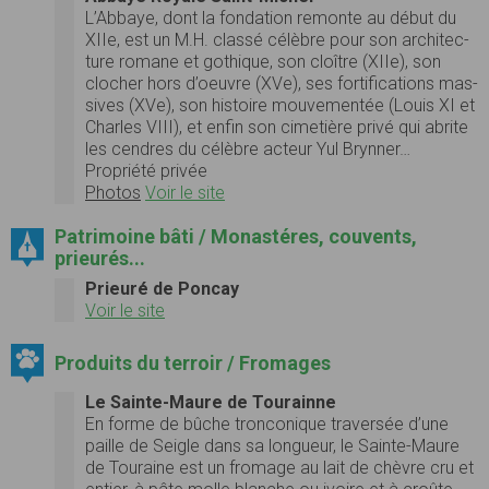
L’Abbaye, dont la fon­da­tion remonte au début du
XIIe, est un M.H. classé célèbre pour son archi­tec­
ture romane et goth­ique, son cloître (XIIe), son
clocher hors d’oeuvre (XVe), ses for­ti­fi­ca­tions mas­
sives (XVe), son his­toire mou­ve­men­tée (Louis XI et
Charles VIII), et enfin son cimetière privé qui abrite
les cen­dres du célèbre acteur Yul Bryn­ner…
Propriété privée
Photos
Voir le site
Patrimoine bâti / Monastéres, couvents,
prieurés...
Prieuré de Poncay
Voir le site
Produits du terroir / Fromages
Le Sainte-Maure de Tourainne
En forme de bûche tronconique traversée d’une
paille de Seigle dans sa longueur, le Sainte-Maure
de Touraine est un fromage au lait de chèvre cru et