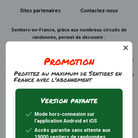
Sites partenaires
Contactez-nous
Sentiers-en-France, grâce aux nombreux circuits de
randonnée, permet de découvrir :
- les spécificités des terroirs (sites et milieux naturels,
patrimoine …)
Promotion
- les producteurs locaux et les artisans, garants du savoir-faire
et du patrimoine
Profitez au maximum de Sentiers en
- ceux qui œuvrent à faire connaître tout ce patrimoine par des
France avec l'abonnement
manifestations culturelles
- ceux qui accueillent les touristes dans leur hébergement, à
leur table
Version payante
Mode hors-connexion sur
Randonnées en
Randonnées en
Randonnées en
l'application Android et iOS
Provence-Alpes-
Bourgogne-
Occitanie
Accès garantie sans attente aux
Côte d'Azur
Franche-Comté
19000 sentiers de randonnées