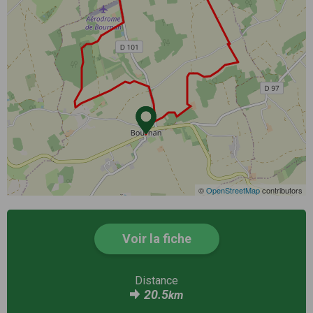
©
OpenStreetMap
contributors
Voir la fiche
Distance
20.5
km