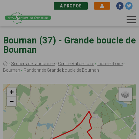
À PROPOS
Aller
au
Bournan (37) - Grande boucle de
contenu
Bournan
principal
Fil
Sentiers de randonnée
Centre-Val de Loire
Indre-et-Loire
d'Ariane
Bournan
Randonnée Grande boucle de Bournan
+
−