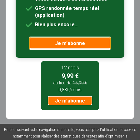
Randonnées en
Randonnées en
Randonnées en
GPS randonnée temps réel
Grand Est
Hauts-de-France
Auvergne-
(application)
Rhône-Alpes
Bien plus encore...
Randonnées en
Randonnées en
Randonnées en
Corse
Nouvelle-
Centre-Val de
Je m'abonne
Aquitaine
Loire
Randonnées en
Randonnées en
Randonnées en
Bretagne
Normandie
Île-de-France
12 mois
Randonnées en
9,99 €
Pays de la Loire
au lieu de
16,99 €
0,83€/mois
Je m'abonne
En poursuivant votre navigation sur ce site, vous acceptez l'utilisation de cookies
© 2026 Sentiers en France - Tous droits réservés - Photos non
notamment pour réaliser des statistiques de visites afin d'optimiser la