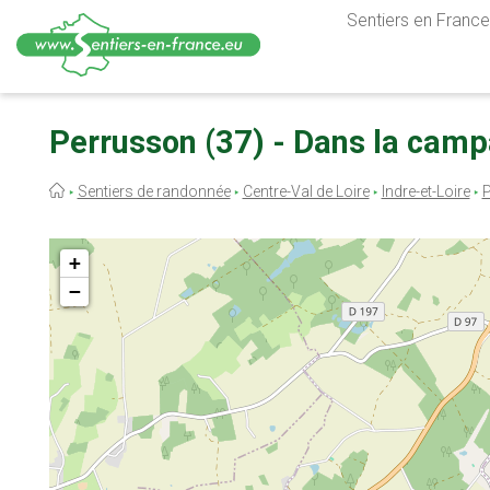
Sentiers en France,
Aller
au
Perrusson (37) - Dans la cam
contenu
principal
Fil
Sentiers de randonnée
Centre-Val de Loire
Indre-et-Loire
P
d'Ariane
+
−