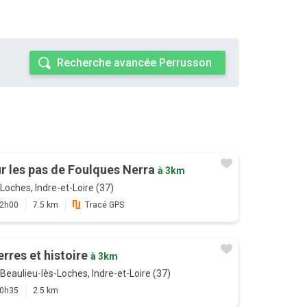
Recherche avancée Perrusson
r les pas de Foulques Nerra
à 3km
Loches, Indre-et-Loire (37)
2h00
7.5 km
Tracé GPS
erres et histoire
à 3km
Beaulieu-lès-Loches, Indre-et-Loire (37)
0h35
2.5 km