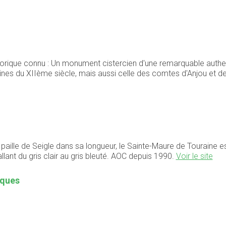
istorique connu : Un monument cistercien d'une remarquable authe
moines du XIIème siècle, mais aussi celle des comtes d'Anjou et 
ille de Seigle dans sa longueur, le Sainte-Maure de Touraine est
llant du gris clair au gris bleuté. AOC depuis 1990.
Voir le site
iques