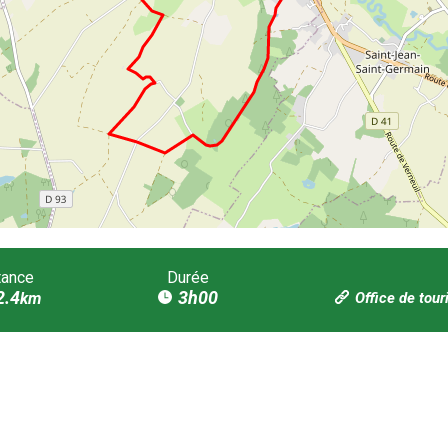
tance
Durée
2.4
3h00
km
Office de tou