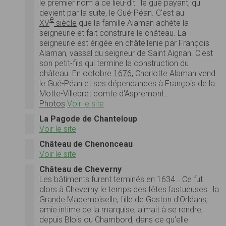
le premier nom à ce lieu-dit : le gué payant, qui
devient par la suite, le Gué-Péan. C'est au
e
XV
siècle
que la famille Alaman achète la
seigneurie et fait construire le château. La
seigneurie est érigée en châtellenie par François
Alaman, vassal du seigneur de Saint Aignan. C'est
son petit-fils qui termine la construction du
château. En octobre
1676
, Charlotte Alaman vend
le Gué-Péan et ses dépendances à François de la
Motte-Villebret comte d'Aspremont…
Photos
Voir le site
La Pagode de Chanteloup
Voir le site
Château de Chenonceau
Voir le site
Château de Cheverny
Les bâtiments furent terminés en 1634… Ce fut
alors à Cheverny le temps des fêtes fastueuses : la
Grande Mademoiselle
, fille de
Gaston d'Orléans
,
amie intime de la marquise, aimait à se rendre,
depuis Blois ou Chambord, dans ce qu'elle