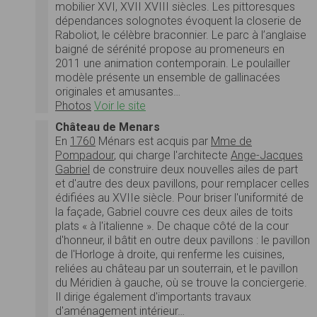
mobilier XVI, XVII XVIII siècles. Les pittoresques
dépendances solognotes évoquent la closerie de
Raboliot, le célèbre braconnier. Le parc à l’anglaise
baigné de sérénité propose au promeneurs en
2011 une animation contemporain. Le poulailler
modèle présente un ensemble de gallinacées
originales et amusantes…
Photos
Voir le site
Château de Menars
En
1760
Ménars est acquis par
Mme de
Pompadour
, qui charge l'architecte
Ange-Jacques
Gabriel
de construire deux nouvelles ailes de part
et d'autre des deux pavillons, pour remplacer celles
édifiées au XVIIe siècle. Pour briser l'uniformité de
la façade, Gabriel couvre ces deux ailes de toits
plats « à l'italienne ». De chaque côté de la cour
d'honneur, il bâtit en outre deux pavillons : le pavillon
de l'Horloge à droite, qui renferme les cuisines,
reliées au château par un souterrain, et le pavillon
du Méridien à gauche, où se trouve la conciergerie.
Il dirige également d'importants travaux
d'aménagement intérieur…