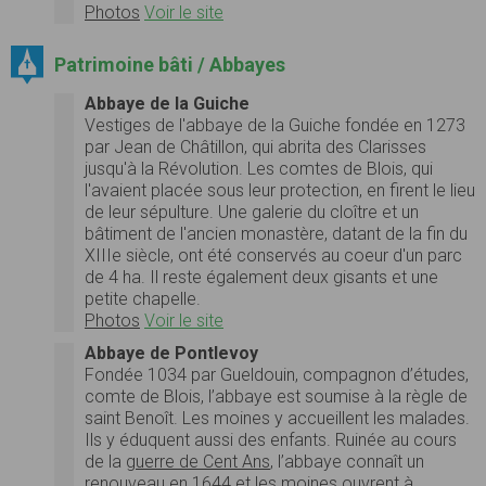
Photos
Voir le site
Patrimoine bâti / Abbayes
Abbaye de la Guiche
Vestiges de l'abbaye de la Guiche fondée en 1273
par Jean de Châtillon, qui abrita des Clarisses
jusqu'à la Révolution. Les comtes de Blois, qui
l'avaient placée sous leur protection, en firent le lieu
de leur sépulture. Une galerie du cloître et un
bâtiment de l'ancien monastère, datant de la fin du
XIIIe siècle, ont été conservés au coeur d'un parc
de 4 ha. Il reste également deux gisants et une
petite chapelle.
Photos
Voir le site
Abbaye de Pontlevoy
Fondée 1034 par Gueldouin, compagnon d’études,
comte de Blois, l’abbaye est soumise à la règle de
saint Benoît. Les moines y accueillent les malades.
Ils y éduquent aussi des enfants. Ruinée au cours
de la
guerre de Cent Ans
, l’abbaye connaît un
renouveau en 1644 et les moines ouvrent à