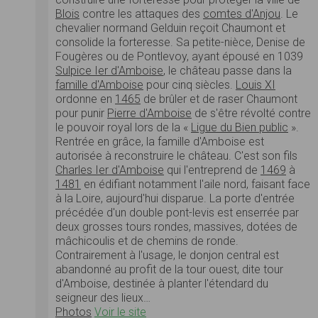
Blois
contre les attaques des
comtes d'Anjou
. Le
chevalier normand Gelduin reçoit Chaumont et
consolide la forteresse. Sa petite-nièce, Denise de
Fougères ou de Pontlevoy, ayant épousé en 1039
Sulpice Ier d'Amboise
, le château passe dans la
famille d'Amboise
pour cinq siècles.
Louis XI
ordonne en
1465
de brûler et de raser Chaumont
pour punir
Pierre d'Amboise
de s'être révolté contre
le pouvoir royal lors de la «
Ligue du Bien public
».
Rentrée en grâce, la famille d'Amboise est
autorisée à reconstruire le château. C'est son fils
Charles Ier d'Amboise
qui l'entreprend de
1469
à
1481
en édifiant notamment l'aile nord, faisant face
à la Loire, aujourd'hui disparue. La porte d'entrée
précédée d'un double pont-levis est enserrée par
deux grosses tours rondes, massives, dotées de
mâchicoulis et de chemins de ronde.
Contrairement à l'usage, le donjon central est
abandonné au profit de la tour ouest, dite tour
d'Amboise, destinée à planter l'étendard du
seigneur des lieux…
Photos
Voir le site