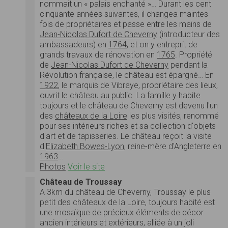
nommait un « palais enchanté »… Durant les cent
cinquante années suivantes, il changea maintes
fois de propriétaires et passe entre les mains de
Jean-Nicolas Dufort de Cheverny
(introducteur des
ambassadeurs) en
1764
, et on y entreprit de
grands travaux de rénovation en
1765
. Propriété
de
Jean-Nicolas Dufort de Cheverny
pendant la
Révolution française, le château est épargné… En
1922
, le marquis de Vibraye, propriétaire des lieux,
ouvrit le château au public. La famille y habite
toujours et le château de Cheverny est devenu l'un
des
châteaux de la Loire
les plus visités, renommé
pour ses intérieurs riches et sa collection d'objets
d'art et de tapisseries. Le château reçoit la visite
d'
Elizabeth Bowes-Lyon
, reine-mère d'Angleterre en
1963
…
Photos
Voir le site
Château de Troussay
A 3km du château de Cheverny, Troussay le plus
petit des châteaux de la Loire, toujours habité est
une mosaïque de précieux éléments de décor
ancien intérieurs et extérieurs, alliée à un joli