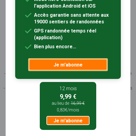
Inscription / Connexion
l'application Android et iOS
Abonnement Rando+
Calendrier randos
Accès garantie sans attente aux
19000 sentiers de randonnées
Sites partenaires
Contactez-nous
GPS randonnée temps réel
(application)
Sentiers-en-France, grâce aux nombreux circuits de
Bien plus encore...
randonnée, permet de découvrir :
- les spécificités des terroirs (sites et milieux naturels,
Je m'abonne
patrimoine …)
- les producteurs locaux et les artisans, garants du savoir-faire
et du patrimoine
- ceux qui œuvrent à faire connaître tout ce patrimoine par des
12 mois
manifestations culturelles
9,99 €
- ceux qui accueillent les touristes dans leur hébergement, à
au lieu de
16,99 €
leur table
0,83€/mois
Je m'abonne