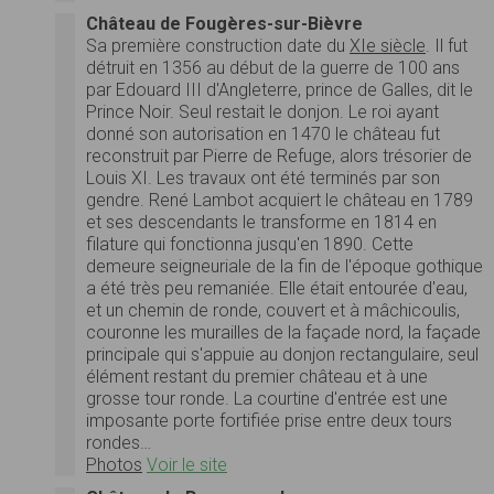
Château de Fougères-sur-Bièvre
Sa première construction date du
XIe siècle
. Il fut
détruit en 1356 au début de la guerre de 100 ans
par Edouard III d'Angleterre, prince de Galles, dit le
Prince Noir. Seul restait le donjon. Le roi ayant
donné son autorisation en 1470 le château fut
reconstruit par Pierre de Refuge, alors trésorier de
Louis XI. Les travaux ont été terminés par son
gendre. René Lambot acquiert le château en 1789
et ses descendants le transforme en 1814 en
filature qui fonctionna jusqu'en 1890. Cette
demeure seigneuriale de la fin de l'époque gothique
a été très peu remaniée. Elle était entourée d'eau,
et un chemin de ronde, couvert et à mâchicoulis,
couronne les murailles de la façade nord, la façade
principale qui s'appuie au donjon rectangulaire, seul
élément restant du premier château et à une
grosse tour ronde. La courtine d'entrée est une
imposante porte fortifiée prise entre deux tours
rondes…
Photos
Voir le site