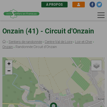
À PROPOS
Aller
au
Onzain (41) - Circuit d'Onzain
contenu
principal
Fil
Sentiers de randonnée
Centre-Val de Loire
Loir-et-Cher
d'Ariane
Onzain
Randonnée Circuit d'Onzain
+
−