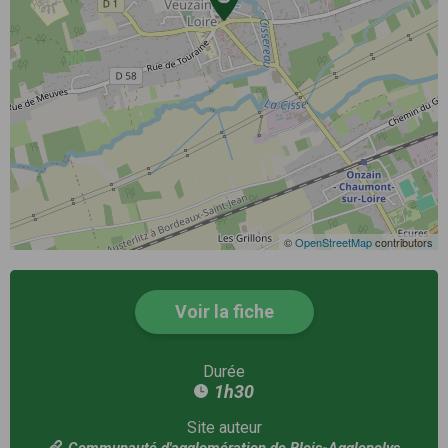
©
OpenStreetMap
contributors
Voir la fiche
Durée
1h30
Site auteur
Communauté d'agglomération de Blois-Agglopolys