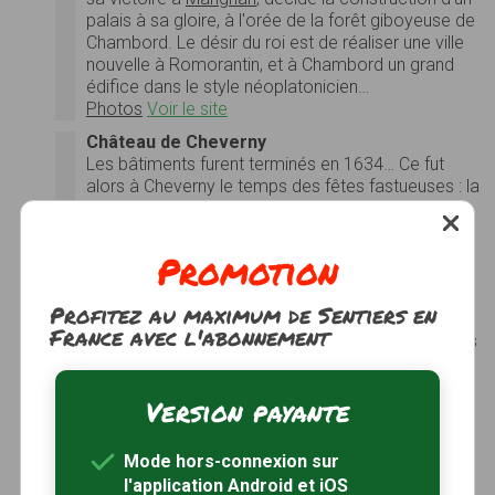
palais à sa gloire, à l'orée de la forêt giboyeuse de
Chambord. Le désir du roi est de réaliser une ville
nouvelle à Romorantin, et à Chambord un grand
édifice dans le style néoplatonicien…
Photos
Voir le site
Château de Cheverny
Les bâtiments furent terminés en 1634… Ce fut
alors à Cheverny le temps des fêtes fastueuses : la
Grande Mademoiselle
, fille de
Gaston d'Orléans
,
amie intime de la marquise, aimait à se rendre,
depuis Blois ou Chambord, dans ce qu'elle
Promotion
nommait un « palais enchanté »… Durant les cent
cinquante années suivantes, il changea maintes
Profitez au maximum de Sentiers en
fois de propriétaires et passe entre les mains de
France avec l'abonnement
Jean-Nicolas Dufort de Cheverny
(introducteur des
ambassadeurs) en
1764
, et on y entreprit de
grands travaux de rénovation en
1765
. Propriété
Version payante
de
Jean-Nicolas Dufort de Cheverny
pendant la
Révolution française, le château est épargné… En
1922
, le marquis de Vibraye, propriétaire des lieux,
Mode hors-connexion sur
ouvrit le château au public. La famille y habite
l'application Android et iOS