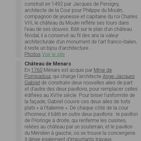
construit en 1492 par Jacques de Persigny,
architecte de la Cour pour Philippe du Moulin,
compagnon de jeunesse et capitaine du roi Charles
VIII, le château du Moulin reflète ses tours dans
l’eau de ses douves. Bâti sur le plan d’un château
féodal, il a conservé au fil des ans la valeur
architecturale d’un monument de l’art franco-italien,
il reste un bijou d’architecture…
Photos
Voir le site
Château de Menars
En
1760
Ménars est acquis par
Mme de
Pompadour
, qui charge l'architecte
Ange-Jacques
Gabriel
de construire deux nouvelles ailes de part
et d'autre des deux pavillons, pour remplacer celles
édifiées au XVIIe siècle. Pour briser l'uniformité de
la façade, Gabriel couvre ces deux ailes de toits
plats « à l'italienne ». De chaque côté de la cour
d'honneur, il bâtit en outre deux pavillons : le pavillon
de l'Horloge à droite, qui renferme les cuisines,
reliées au château par un souterrain, et le pavillon
du Méridien à gauche, où se trouve la conciergerie.
Il dirige également d'importants travaux