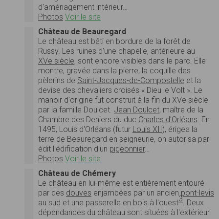
d'aménagement intérieur…
Photos
Voir le site
Château de Beauregard
Le château est bâti en bordure de la forêt de
Russy. Les ruines d'une chapelle, antérieure au
XVe siècle
, sont encore visibles dans le parc. Elle
montre, gravée dans la pierre, la coquille des
pèlerins de
Saint-Jacques-de-Compostelle
et la
devise des chevaliers croisés « Dieu le Volt ». Le
manoir d'origine fut construit à la fin du XVe siècle
par la famille Doulcet.
Jean Doulcet
, maître de la
Chambre des Deniers du duc
Charles d'Orléans
. En
1495, Louis d'Orléans (futur
Louis XII
), érigea la
terre de Beauregard en seigneurie, on autorisa par
édit l'édification d'un
pigeonnier
…
Photos
Voir le site
Château de Chémery
Le château en lui-même est entièrement entouré
par des
douves
enjambées par un ancien
pont-levis
3
au sud et une passerelle en bois à l'ouest
. Deux
dépendances du château sont situées à l'extérieur