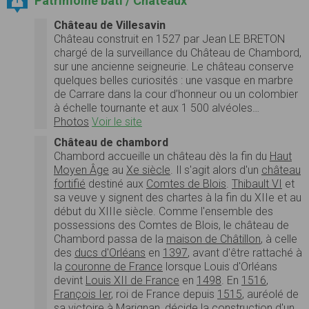
Patrimoine bâti / Châteaux
Château de Villesavin
Château construit en 1527 par Jean LE BRETON
chargé de la surveillance du Château de Chambord,
sur une ancienne seigneurie. Le château conserve
quelques belles curiosités : une vasque en marbre
de Carrare dans la cour d’honneur ou un colombier
à échelle tournante et aux 1 500 alvéoles…
Photos
Voir le site
Château de chambord
Chambord accueille un château dès la fin du
Haut
Moyen Âge
au
Xe siècle
. Il s'agit alors d'un
château
fortifié
destiné aux
Comtes de Blois
.
Thibault VI
et
sa veuve y signent des chartes à la fin du XIIe et au
début du XIIIe siècle. Comme l'ensemble des
possessions des Comtes de Blois, le château de
Chambord passa de la
maison de Châtillon
, à celle
des
ducs d'Orléans
en
1397
, avant d'être rattaché à
la
couronne de France
lorsque Louis d'Orléans
devint
Louis XII de France
en
1498
. En
1516
,
François Ier
, roi de France depuis
1515
, auréolé de
sa victoire à
Marignan
, décide la construction d'un