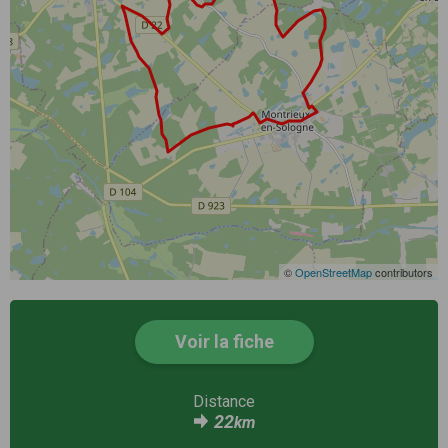
©
OpenStreetMap
contributors
Voir la fiche
Distance
22
km