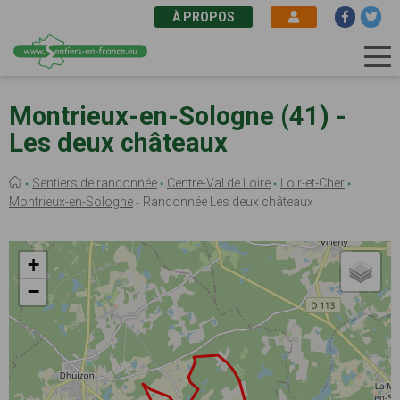
À PROPOS
Aller
au
Montrieux-en-Sologne (41) -
contenu
Les deux châteaux
principal
Fil
Sentiers de randonnée
Centre-Val de Loire
Loir-et-Cher
d'Ariane
Montrieux-en-Sologne
Randonnée Les deux châteaux
+
−