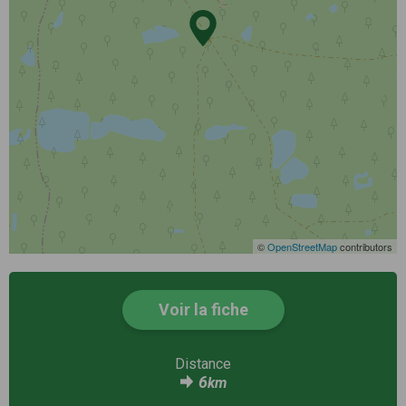
©
OpenStreetMap
contributors
Voir la fiche
Distance
6
km