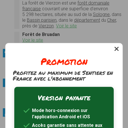
La
forêt de Vierzon
est une
forêt domaniale
française
couvrant une superficie d'environ
5 298 hectares
, située au sud de la
Sologne
, dans
le
Bassin parisien
, dans le
département
du
Cher
,
près de
Vierzon
.
Voir le site
Forêt de Bruadan
Voir le site
Sites naturels / Lacs et étangs
Promotion
Etangs de la Sologne
Photos
Voir le site
Profitez au maximum de Sentiers en
France avec l'abonnement
Villes et villages / Villages pittoresques
Cité médiévale de Mennetou-sur-Cher
Version payante
Photos
Voir le site
Mode hors-connexion sur
Patrimoine bâti / Châteaux
l'application Android et iOS
Château du Moulin
Accès garantie sans attente aux