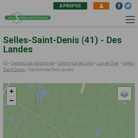
À PROPOS
Aller
au
Selles-Saint-Denis (41) - Des
contenu
Landes
principal
Fil
Sentiers de randonnée
Centre-Val de Loire
Loir-et-Cher
Selles-
d'Ariane
Saint-Denis
Randonnée Des Landes
+
−