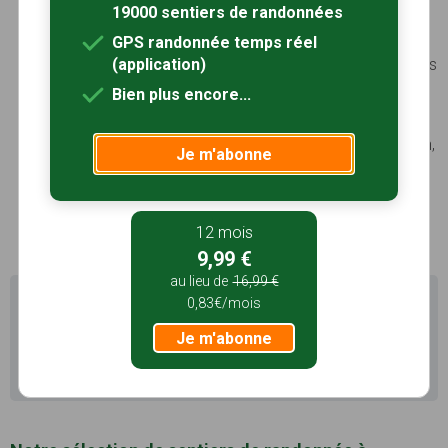
Le Château de Moulin, Perle de la Sologne :
19000 sentiers de randonnées
construit en 1492 par Jacques de Persigny,
GPS randonnée temps réel
architecte de la Cour pour Philippe du Moulin,
compagnon de jeunesse et capitaine du roi Charles
(application)
VIII, le château du Moulin reflète ses tours dans
Bien plus encore...
l’eau de ses douves. Bâti sur le plan d’un château
féodal, il a conservé au fil des ans la valeur
architecturale d’un monument de l’art franco-italien,
Je m'abonne
il reste un bijou d’architecture…
Photos
Voir le site
12 mois
9,99 €
au lieu de
16,99 €
Il existe d'autres sentiers de randonnée à Selles-Saint-
0,83€/mois
Denis (41) pour découvrir le terroir
Je m'abonne
Recherche avancée Selles-Saint-Denis