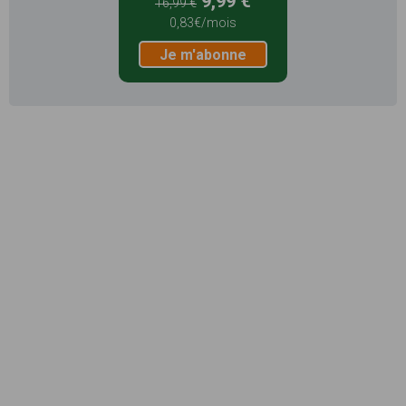
9,99 €
16,99 €
0,83€/mois
Je m'abonne