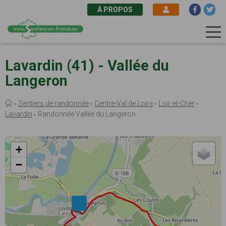
À PROPOS
Aller
au
Lavardin (41) - Vallée du
contenu
Langeron
principal
Fil
Sentiers de randonnée
Centre-Val de Loire
Loir-et-Cher
d'Ariane
Lavardin
Randonnée Vallée du Langeron
+
−