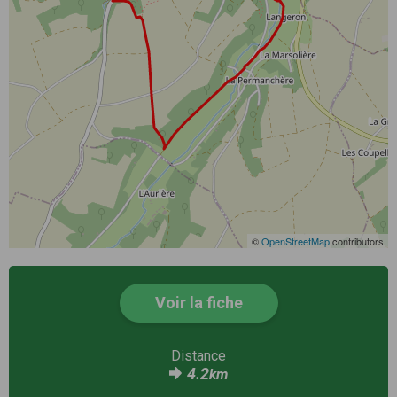
©
OpenStreetMap
contributors
Voir la fiche
Distance
4.2
km