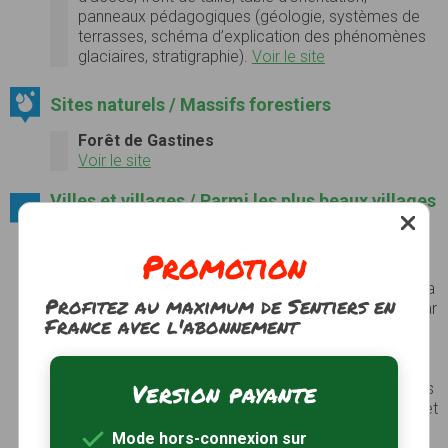
panneaux pédagogiques (géologie, systèmes de
terrasses, schéma d’explication des phénomènes
glaciaires, stratigraphie).
Voir le site
Sites naturels / Massifs forestiers
Forêt de Gastines
Voir le site
Villes et villages / Parmi les plus beaux villages
de France
Lavardin
Promotion
Un pont gothique enjambe le Loir pour accéder à
ce village blotti au pied d’un château fort qui résista
Profitez au maximum de Sentiers en
à l’assaut de Richard Cœur de Lion mais fut pris par
France avec l'abonnement
les troupes d’Henri IV. On peut en admirer
aujourd’hui les vestiges des enceintes et des tours
et son donjon haut de vingt-six mètres. Dans le
Version payante
village, les styles et les époques se mélangent, des
maisons troglodytiques aux demeures gothiques et
Renaissance...
Voir le site
Mode hors-connexion sur