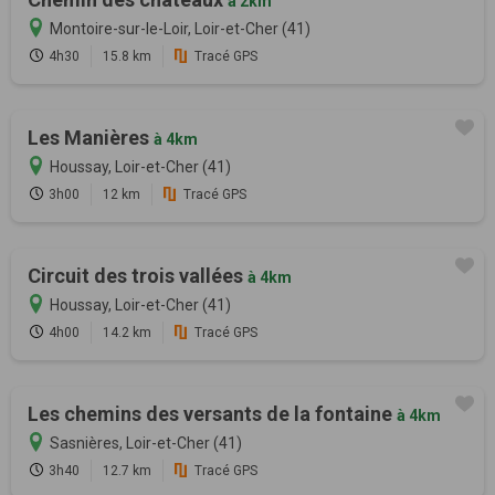
à 2km
Montoire-sur-le-Loir, Loir-et-Cher (41)
4h30
15.8 km
Tracé GPS
Les Manières
à 4km
Houssay, Loir-et-Cher (41)
3h00
12 km
Tracé GPS
Circuit des trois vallées
à 4km
Houssay, Loir-et-Cher (41)
4h00
14.2 km
Tracé GPS
Les chemins des versants de la fontaine
à 4km
Sasnières, Loir-et-Cher (41)
3h40
12.7 km
Tracé GPS