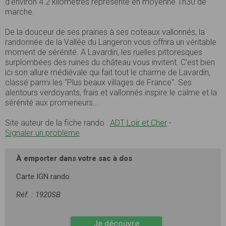
d’environ 4.2 kilomètres représente en moyenne 1h30 de
marche.
De la douceur de ses prairies à ses coteaux vallonnés, la
randonnée de la Vallée du Langeron vous offrira un véritable
moment de sérénité. A Lavardin, les ruelles pittoresques
surplombées des ruines du château vous invitent. C’est bien
ici son allure médiévale qui fait tout le charme de Lavardin,
classé parmi les "Plus beaux villages de France". Ses
alentours verdoyants, frais et vallonnés inspire le calme et la
sérénité aux promeneurs...
Site auteur de la fiche rando :
ADT Loir et Cher
-
Signaler un problème
À emporter dans votre sac à dos
Carte IGN rando
Réf. : 1920SB
Je découvre