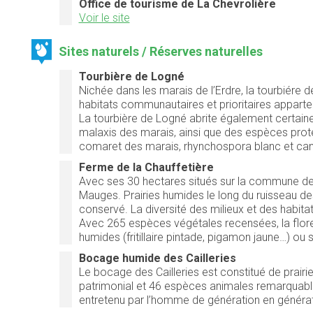
Office de tourisme de La Chevrolière
Voir le site
Sites naturels / Réserves naturelles
Tourbière de Logné
Nichée dans les marais de l’Erdre, la tourbiére
habitats communautaires et prioritaires apparte
La tourbière de Logné abrite également certaine
malaxis des marais, ainsi que des espèces protég
comaret des marais, rhynchospora blanc et ca
Ferme de la Chauffetière
Avec ses 30 hectares situés sur la commune de D
Mauges. Prairies humides le long du ruisseau de
conservé. La diversité des milieux et des habitat
Avec 265 espèces végétales recensées, la flor
humides (fritillaire pintade, pigamon jaune…) ou 
Bocage humide des Cailleries
Le bocage des Cailleries est constitué de prair
patrimonial et 46 espèces animales remarquable
entretenu par l’homme de génération en générat