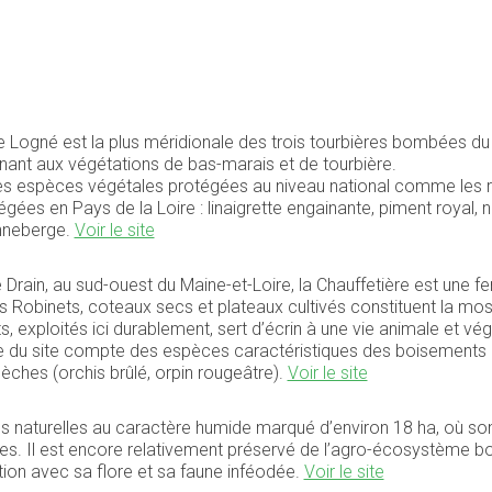
 de Logné est la plus méridionale des trois tourbières bombées d
nant aux végétations de bas-marais et de tourbière.
s espèces végétales protégées au niveau national comme les ross
ées en Pays de la Loire : linaigrette engainante, piment royal, 
nneberge.
Voir le site
rain, au sud-ouest du Maine-et-Loire, la Chauffetière est une f
s Robinets, coteaux secs et plateaux cultivés constituent la mosa
s, exploités ici durablement, sert d’écrin à une vie animale et vé
e du site compte des espèces caractéristiques des boisements h
sèches (orchis brûlé, orpin rougeâtre).
Voir le site
ies naturelles au caractère humide marqué d’environ 18 ha, où so
s. Il est encore relativement préservé de l’agro-écosystème boc
ion avec sa flore et sa faune inféodée.
Voir le site