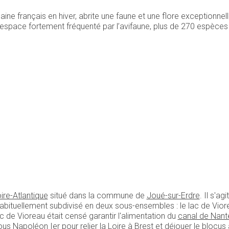
laine français en hiver, abrite une faune et une flore exceptionne
 espace fortement fréquenté par l’avifaune, plus de 270 espèces
ire-Atlantique
situé dans la commune de
Joué-sur-Erdre
. Il s'a
habituellement subdivisé en deux sous-ensembles : le lac de Viore
c de Vioreau était censé garantir l'alimentation du
canal de Nant
ous
Napoléon Ier
pour relier la Loire à Brest et déjouer le blocus