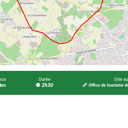
nce
Durée
Site au
2h30
km
Office de tourisme d