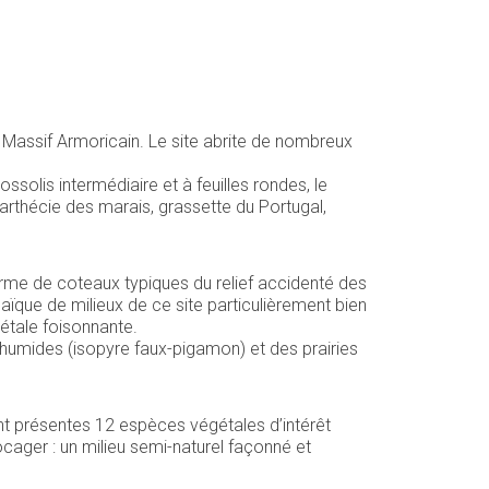
u Massif Armoricain. Le site abrite de nombreux
olis intermédiaire et à feuilles rondes, le
narthécie des marais, grassette du Portugal,
erme de coteaux typiques du relief accidenté des
ïque de milieux de ce site particulièrement bien
gétale foisonnante.
umides (isopyre faux-pigamon) et des prairies
nt présentes 12 espèces végétales d’intérêt
ager : un milieu semi-naturel façonné et