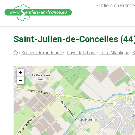
Sentiers en France,
Aller
au
Saint-Julien-de-Concelles (44) 
contenu
principal
Fil
Sentiers de randonnée
Pays de la Loire
Loire-Atlantique
S
d'Ariane
+
−