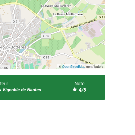
©
OpenStreetMap
contributors
teur
Note
4
u Vignoble de Nantes
/5