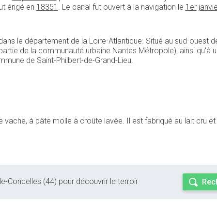
ut érigé en
1835
1
. Le canal fut ouvert à la navigation le
1er
janvi
, dans le département de la Loire-Atlantique. Situé au sud-oues
partie de la communauté urbaine Nantes Métropole), ainsi qu'à une
 commune de Saint-Philbert-de-Grand-Lieu.
ache, à pâte molle à croûte lavée. Il est fabriqué au lait cru et e
de-Concelles (44) pour découvrir le terroir
Rec