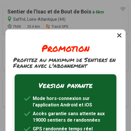
Sentier de l’Isac et de Bout de Bois
à 6km
Saffré, Loire-Atlantique (44)
7h00
25.6 km
Tracé GPS
Promotion
Les chemins creux
à 6km
Casson, Loire-Atlantique (44)
Profitez au maximum de Sentiers en
4h00
16 km
Tracé GPS
France avec l'abonnement
Version payante
Circuit des Arcades
à 7km
Nort-sur-Erdre, Loire-Atlantique (44)
Mode hors-connexion sur
2h00
7.7 km
Tracé GPS
l'application Android et iOS
Accès garantie sans attente aux
19000 sentiers de randonnées
GPS randonnée temps réel