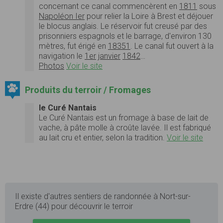
concernant ce canal commencèrent en
1811
sous
Napoléon Ier
pour relier la Loire à Brest et déjouer
le blocus anglais. Le réservoir fut creusé par des
prisonniers espagnols et le barrage, d'environ 130
mètres, fut érigé en
1835
1
. Le canal fut ouvert à la
navigation le
1er
janvier
1842
…
Photos
Voir le site
Produits du terroir / Fromages
le Curé Nantais
Le Curé Nantais est un fromage à base de lait de
vache, à pâte molle à croûte lavée. Il est fabriqué
au lait cru et entier, selon la tradition.
Voir le site
Il existe d'autres sentiers de randonnée à Nort-sur-
Erdre (44) pour découvrir le terroir