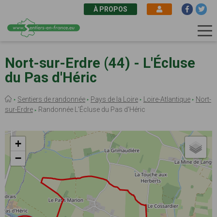
À PROPOS
Aller
au
Nort-sur-Erdre (44) - L'Écluse
contenu
du Pas d'Héric
principal
Fil
Sentiers de randonnée
Pays de la Loire
Loire-Atlantique
Nort-
d'Ariane
sur-Erdre
Randonnée L'Écluse du Pas d'Héric
+
−