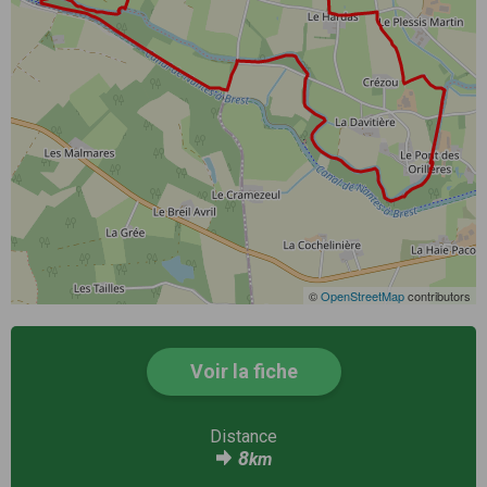
©
OpenStreetMap
contributors
Voir la fiche
Distance
8
km