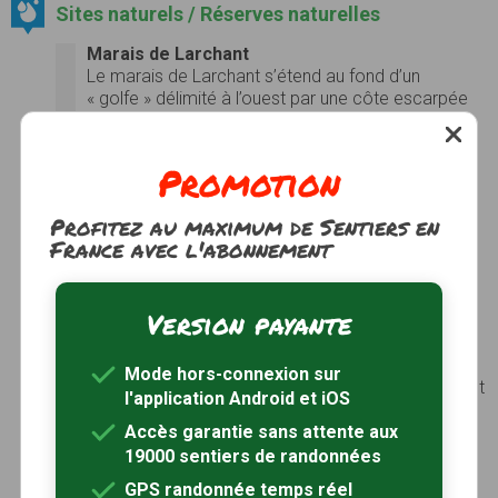
Sites naturels / Réserves naturelles
Marais de Larchant
Le marais de Larchant s’étend au fond d’un
« golfe » délimité à l’ouest par une côte escarpée
(cuesta) descendant du plateau du Gâtinais,
extrémité orientale de la grande plaine de Beauce,
et ouvert à l’est sur la rivière du Loing, dont un
Promotion
méandre l’a probablement façonné autrefois. Le
marais est directement bordé à l’ouest par les
Profitez au maximum de Sentiers en
parcelles maraîchères du village de Larchant, et
France avec l'abonnement
partout ailleurs, il est cerné par la forêt domaniale
de la Commanderie. Au nord-est, les célèbres
amoncellements de grès du massif de la Dame
Version payante
Jeanne, de l’Eléphant, de la Justice.
L’originalité de ce marais réside dans son
caractère endoréique : c’est une "fenêtre" sur la
Mode hors-connexion sur
nappe phréatique et n’a donc pas de contact direct
l'application Android et iOS
avec un réseau superficiel. La mise en eau du
marais est due à l’affleurement de la nappe
Accès garantie sans attente aux
phréatique, et le seul exutoire, en hautes eaux, se
19000 sentiers de randonnées
situe au niveau d’un gouffre.
Voir le site
GPS randonnée temps réel