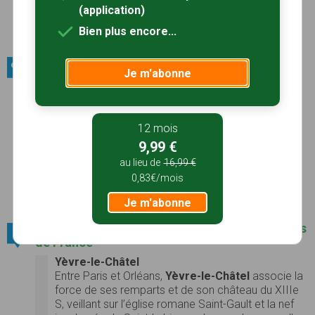
Sites géologiques de l'Essonne (Ormoy-la-
(application)
Rivière)
Bien plus encore...
Voir le site
Sites naturels / Massifs forestiers
Je m'abonne
Bois de la Commanderie
Voir le site
12 mois
Bois de Villiers
9,99 €
Bois de Nanteau-Poligny
au lieu de
16,99 €
Voir le site
0,83€/mois
Forêt de Fontinebleau
Voir le site
Je m'abonne
Villes et villages / Parmi les plus beaux villages
de France
Yèvre-le-Châtel
Entre Paris et Orléans,
Yèvre-le-Châtel
associe la
force de ses remparts et de son château du XIIIe
S, veillant sur l’église romane Saint-Gault et la nef