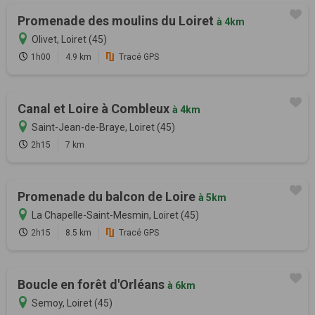
Promenade des moulins du Loiret
à 4km
Olivet, Loiret (45)
1h00
4.9 km
Tracé GPS
Canal et Loire à Combleux
à 4km
Saint-Jean-de-Braye, Loiret (45)
2h15
7 km
Promenade du balcon de Loire
à 5km
La Chapelle-Saint-Mesmin, Loiret (45)
2h15
8.5 km
Tracé GPS
Boucle en forêt d'Orléans
à 6km
Semoy, Loiret (45)