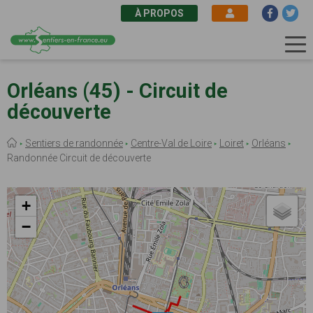
À PROPOS
Aller
au
Orléans (45) - Circuit de
contenu
découverte
principal
Fil
Sentiers de randonnée
Centre-Val de Loire
Loiret
Orléans
d'Ariane
Randonnée Circuit de découverte
+
−