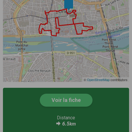
©
OpenStreetMap
contributors
Voir la fiche
Distance
6.5
km