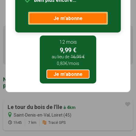
Bien plus encore...
Je m'abonne
Il existe d'autres sentiers de randonnée à Orléans (45)
pour découvrir le terroir
12 mois
9,99 €
Recherche avancée Orléans
au lieu de
16,99 €
0,83€/mois
Je m'abonne
Notre sélection de sentiers de randonnée à
proximité de Orléans (45)
Le tour du bois de l'île
à 4km
Saint-Denis-en-Val, Loiret (45)
1h45
7 km
Tracé GPS