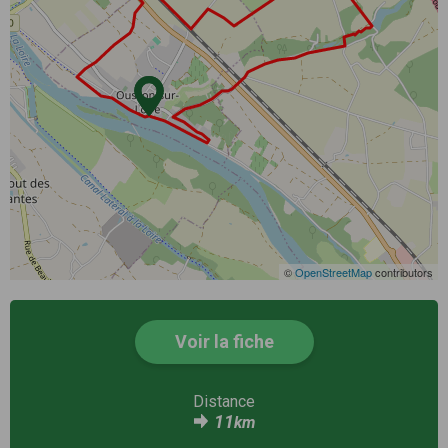
©
OpenStreetMap
contributors
Voir la fiche
Distance
11
km