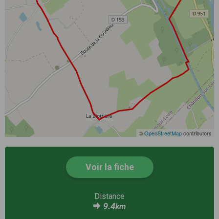
©
OpenStreetMap
contributors
Voir la fiche
Distance
9.4
km