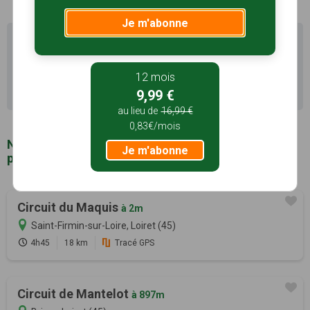
Je m'abonne
Il existe d'autres sentiers de randonnée à Saint-Firmin-
sur-Loire (45) pour découvrir le terroir
12 mois
Recherche avancée Saint-Firmin-sur-Loire
9,99 €
au lieu de
16,99 €
0,83€/mois
Notre sélection de sentiers de randonnée à
Je m'abonne
proximité de Saint-Firmin-sur-Loire (45)
Circuit du Maquis
à 2m
Saint-Firmin-sur-Loire, Loiret (45)
4h45
18 km
Tracé GPS
Circuit de Mantelot
à 897m