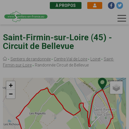
À PROPOS
Aller
au
Saint-Firmin-sur-Loire (45) -
contenu
Circuit de Bellevue
principal
Fil
Sentiers de randonnée
Centre-Val de Loire
Loiret
Saint-
d'Ariane
Firmin-sur-Loire
Randonnée Circuit de Bellevue
+
−