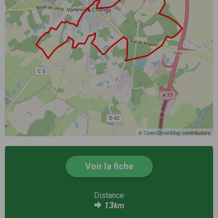
©
OpenStreetMap
contributors
Voir la fiche
Distance
13
km