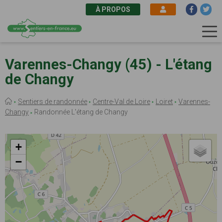
À PROPOS
Aller
au
Varennes-Changy (45) - L'étang
contenu
de Changy
principal
Fil
Sentiers de randonnée
Centre-Val de Loire
Loiret
Varennes-
d'Ariane
Changy
Randonnée L'étang de Changy
+
−