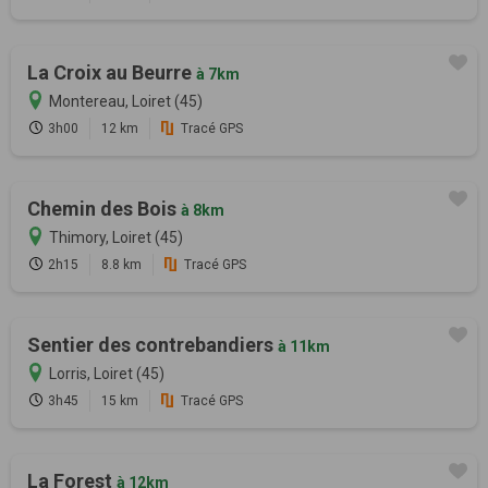
La Croix au Beurre
à 7km
Montereau, Loiret (45)
3h00
12 km
Tracé GPS
Chemin des Bois
à 8km
Thimory, Loiret (45)
2h15
8.8 km
Tracé GPS
Sentier des contrebandiers
à 11km
Lorris, Loiret (45)
3h45
15 km
Tracé GPS
La Forest
à 12km