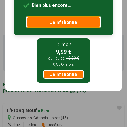
monde…
Bien plus encore...
Photos
Voir le site
Je m'abonne
Il existe d'autres sentiers de randonnée à Varennes-
12 mois
Changy (45) pour découvrir le terroir
9,99 €
au lieu de
16,99 €
Recherche avancée Varennes-Changy
0,83€/mois
Je m'abonne
Notre sélection de sentiers de randonnée à
proximité de Varennes-Changy (45)
L'Etang Neuf
à 5km
Oussoy-en-Gâtinais, Loiret (45)
3h15
13 km
Tracé GPS