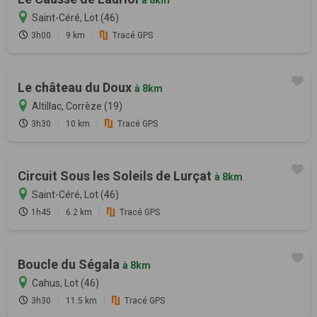
à 8km
Saint-Céré, Lot (46)
3h00
9 km
Tracé GPS
Le château du Doux
à 8km
Altillac, Corrèze (19)
3h30
10 km
Tracé GPS
Circuit Sous les Soleils de Lurçat
à 8km
Saint-Céré, Lot (46)
1h45
6.2 km
Tracé GPS
Boucle du Ségala
à 8km
Cahus, Lot (46)
3h30
11.5 km
Tracé GPS