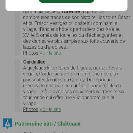
régné sur le Limousin, le Périgord et le Quercy
durant dix siècles,
Turenne
a gardé de
nombreuses traces de son histoire : les tours César
et du Trésor, vestiges du château dominant le
village, d’anciens hôtels particuliers des XVe au
XVIIe S ornés de tourelles ou d‘échauguettes et
des demeures plus simples aux toits couverts de
lauzes ou d’ardoises...
Photos
Voir le site
Cardaillac
A quelques kilomètres de Figeac, aux portes du
ségala, Cardaillac porte le nom d’une des plus
puissantes familles du Quercy. De l’époque
médiévale subsiste ce qui fait la particularité du
village : le fort avec ses deux tours carrées et sa
tour ronde qui offre une vue panoramique du
village...
Photos
Voir le site
Patrimoine bâti / Châteaux