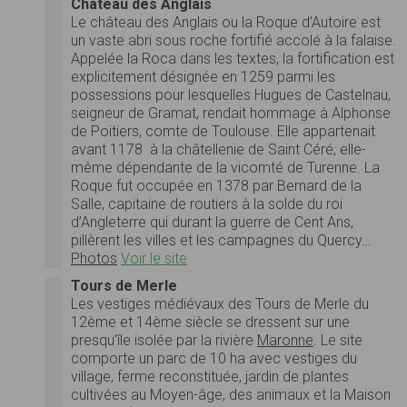
Château des Anglais
Le château des Anglais ou la Roque d’Autoire est
un vaste abri sous roche fortifié accolé à la falaise.
Appelée la Roca dans les textes, la fortification est
explicitement désignée en 1259 parmi les
possessions pour lesquelles Hugues de Castelnau,
seigneur de Gramat, rendait hommage à Alphonse
de Poitiers, comte de Toulouse. Elle appartenait
avant 1178 à la châtellenie de Saint Céré, elle-
même dépendante de la vicomté de Turenne. La
Roque fut occupée en 1378 par Bernard de la
Salle, capitaine de routiers à la solde du roi
d’Angleterre qui durant la guerre de Cent Ans,
pillèrent les villes et les campagnes du Quercy…
Photos
Voir le site
Tours de Merle
Les vestiges médiévaux des Tours de Merle du
12ème et 14ème siècle se dressent sur une
presqu’île isolée par la rivière
Maronne
. Le site
comporte un parc de 10 ha avec vestiges du
village, ferme reconstituée, jardin de plantes
cultivées au Moyen-âge, des animaux et la Maison