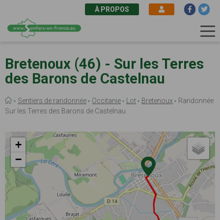
À PROPOS
Aller
au
Bretenoux (46) - Sur les Terres
contenu
des Barons de Castelnau
principal
Fil
Sentiers de randonnée
Occitanie
Lot
Bretenoux
Randonnée
d'Ariane
Sur les Terres des Barons de Castelnau
+
−