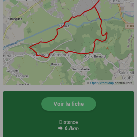
©
OpenStreetMap
contributors
Voir la fiche
Distance
6.8
km