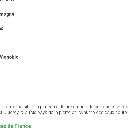
Limogne
ac
 Vignoble
a Garonne, se situe un plateau calcaire entaillé de profondes vall
du Quercy, à la fois pays de la pierre et royaume des eaux soute
ages de France