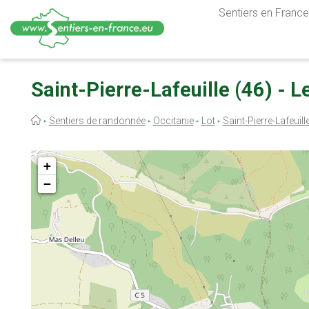
Sentiers en France,
Aller
au
Saint-Pierre-Lafeuille (46) - 
contenu
principal
Fil
Sentiers de randonnée
Occitanie
Lot
Saint-Pierre-Lafeuill
d'Ariane
+
−