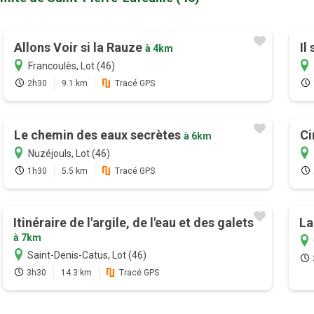
Allons Voir si la Rauze
Il
à 4km
Francoulès, Lot (46)
2h30
9.1 km
Tracé GPS
Le chemin des eaux secrètes
Ci
à 6km
Nuzéjouls, Lot (46)
1h30
5.5 km
Tracé GPS
Itinéraire de l'argile, de l'eau et des galets
La
à 7km
Saint-Denis-Catus, Lot (46)
3h30
14.3 km
Tracé GPS