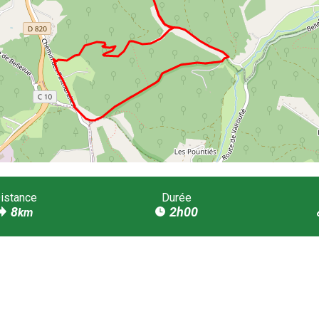
istance
Durée
8
2h00
km