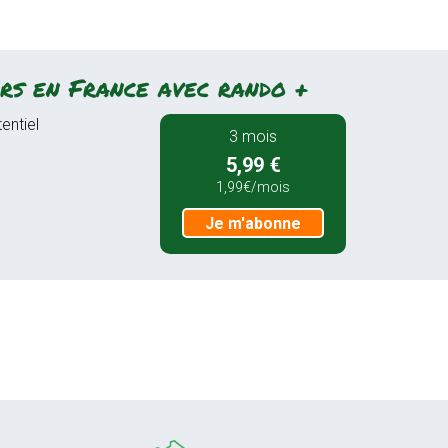
rs en France avec rando +
entiel
3 mois
5,99 €
1,99€/mois
Je m'abonne