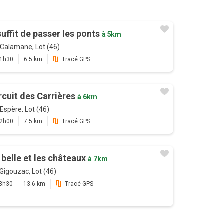
 suffit de passer les ponts
à 5km
Calamane, Lot (46)
1h30
6.5 km
Tracé GPS
rcuit des Carrières
à 6km
Espère, Lot (46)
2h00
7.5 km
Tracé GPS
 belle et les châteaux
à 7km
Gigouzac, Lot (46)
3h30
13.6 km
Tracé GPS