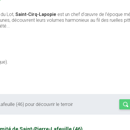
 du Lot,
Saint-Cirq-Lapopie
est un chef d’œuvre de l’époque médi
unes, découvrent leurs volumes harmonieux au fil des ruelles pitt
été...
ue).
feuille (46) pour découvrir le terroir
mité de Saint-Pierre-Lafeuille (46)