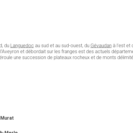
d, du
Languedoc
au sud et au sud-ouest, du
Gévaudan
à l'est et
e l'Aveyron et débordait sur les franges est des actuels départe
déroule une succession de plateaux rocheux et de monts délimit
-Murat
ch-Merle