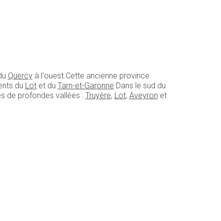
 du
Quercy
à l'ouest.Cette ancienne province
ments du
Lot
et du
Tarn-et-Garonne
.Dans le sud du
és de profondes vallées :
Truyère
,
Lot
,
Aveyron
et