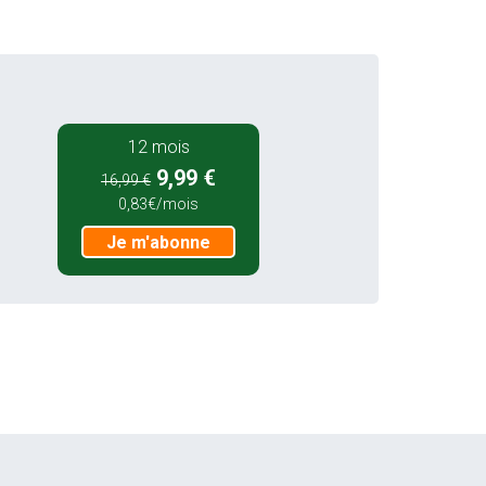
12 mois
9,99 €
16,99 €
0,83€/mois
Je m'abonne