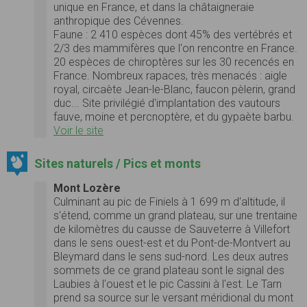
unique en France, et dans la châtaigneraie
anthropique des Cévennes.
Faune :
2 410 espèces dont 45% des vertébrés et
2/3 des mammifères que l'on rencontre en France.
20 espèces de chiroptères sur les 30 recencés en
France. Nombreux rapaces, très menacés : aigle
royal, circaète Jean-le-Blanc, faucon pèlerin, grand
duc... Site privilégié d'implantation des vautours
fauve, moine et percnoptère, et du gypaète barbu.
Voir le site
Sites naturels / Pics et monts
Mont Lozère
Culminant au pic de Finiels à 1 699 m d'altitude, il
s'étend, comme un grand plateau, sur une trentaine
de kilomètres du causse de Sauveterre à Villefort
dans le sens ouest-est et du Pont-de-Montvert au
Bleymard dans le sens sud-nord. Les deux autres
sommets de ce grand plateau sont le signal des
Laubies à l'ouest et le pic Cassini à l'est. Le Tarn
prend sa source sur le versant méridional du mont