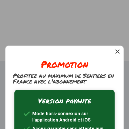
Promotion
Profitez au maximum de Sentiers en
France avec l'abonnement
Version payante
Trouver une randonnée
À propos
Mode hors-connexion sur
Inscription / Connexion
l'application Android et iOS
Abonnement Rando+
Calendrier randos
Accès garantie sans attente aux