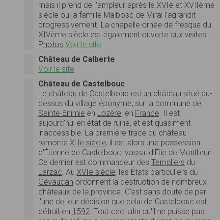
mais il prend de l'ampleur après le XVIè et XVIIème
siècle où la famille Malbosc de Miral l'agrandit
progressivement. La chapelle ornée de fresque du
XIVème siècle est également ouverte aux visites…
P
hotos
Voir le site
Château de Calberte
Voir le site
Château de Castelbouc
Le château de Castelbouc est un château situé au-
dessus du village éponyme, sur la commune de
Sainte-Enimie
en
Lozère
, en
France
. Il est
aujourd'hui en état de ruine, et est quasiment
inaccessible. La première trace du château
remonte
XIIe siècle
, il est alors une possession
d'Étienne de Castelbouc, vassal d'Élie de Montbrun.
Ce dernier est commandeur des
Templiers
du
Larzac
. Au
XVIe siècle
, les États particuliers du
Gévaudan
ordonnent la destruction de nombreux
châteaux de la province. C'est sans doute de par
l'une de leur décision que celui de Castelbouc est
détruit en
1592
. Tout ceci afin qu'il ne puisse pas