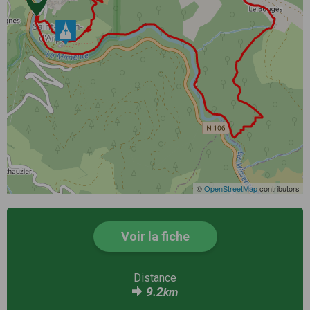
©
OpenStreetMap
contributors
Voir la fiche
Distance
9.2
km