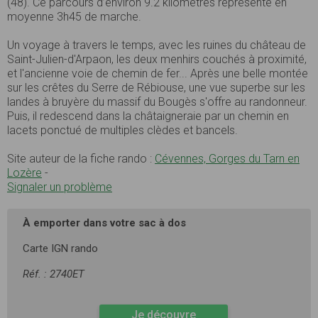
(48). Ce parcours d’environ 9.2 kilomètres représente en
moyenne 3h45 de marche.
Un voyage à travers le temps, avec les ruines du château de
Saint-Julien-d'Arpaon, les deux menhirs couchés à proximité,
et l'ancienne voie de chemin de fer... Après une belle montée
sur les crêtes du Serre de Rébiouse, une vue superbe sur les
landes à bruyère du massif du Bougès s'offre au randonneur.
Puis, il redescend dans la châtaigneraie par un chemin en
lacets ponctué de multiples clèdes et bancels.
Site auteur de la fiche rando :
Cévennes, Gorges du Tarn en
Lozère
-
Signaler un problème
À emporter dans votre sac à dos
Carte IGN rando
Réf. : 2740ET
Je découvre