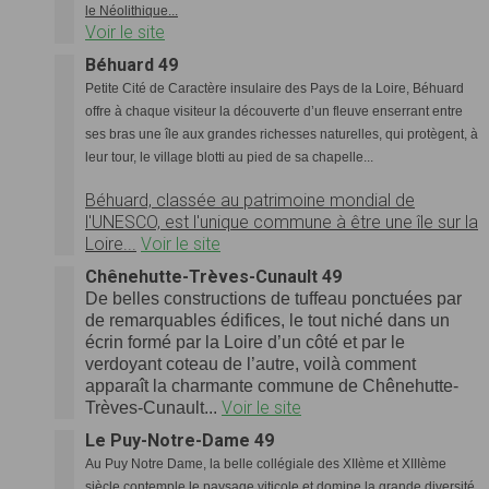
le Néolithique...
Voir le site
Béhuard 49
Petite Cité de Caractère insulaire des Pays de la Loire, Béhuard
offre à chaque visiteur la découverte d’un fleuve enserrant entre
ses bras une île aux grandes richesses naturelles, qui protègent, à
leur tour, le village blotti au pied de sa chapelle...
Béhuard, classée au patrimoine mondial de
l'UNESCO, est l'unique commune à être une île sur la
Loire...
Voir le site
Chênehutte-Trèves-Cunault 49
De belles constructions de tuffeau ponctuées par
de remarquables édifices, le tout niché dans un
écrin formé par la Loire d’un côté et par le
verdoyant coteau de l’autre, voilà comment
apparaît la charmante commune de Chênehutte-
Voir le site
Trèves-Cunault...
Le Puy-Notre-Dame 49
Au Puy Notre Dame, la belle collégiale des XIIème et XIIIème
siècle contemple le paysage viticole et domine la grande diversité