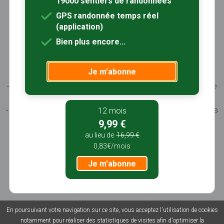
19000 sentiers de randonnées
Sites partenaires
Contactez-nous
GPS randonnée temps réel
(application)
Sentiers-en-France, grâce aux nombreux circuits de
Bien plus encore...
randonnée, permet de découvrir :
- les spécificités des terroirs (sites et milieux naturels,
Je m'abonne
patrimoine …)
- les producteurs locaux et les artisans, garants du savoir-faire
et du patrimoine
- ceux qui œuvrent à faire connaître tout ce patrimoine par des
12 mois
manifestations culturelles
9,99 €
- ceux qui accueillent les touristes dans leur hébergement, à
au lieu de
16,99 €
leur table
0,83€/mois
Je m'abonne
En poursuivant votre navigation sur ce site, vous acceptez l'utilisation de cookies
© 2026 Sentiers en France - Tous droits réservés - Photos non
notamment pour réaliser des statistiques de visites afin d'optimiser la