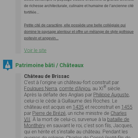
de richesse architecturale, culinaire et humaine de l’ancienne cité
fortifiée...
Petite cité de caractère, elle possède une belle collégiale qui
domine le paysage alentour et offre un mélange de style gothique
poitevin et angevin...
Voir le site
Patrimoine bâti / Châteaux
Château de Brissac
C'est à l'origine un château-fort construit par
e
Foulques Nerra
,
comte d'Anjou
, au XI
siècle.
Après la défaite des Anglais par
Philippe Auguste
,
celui-ci le cède à Guillaume des Roches. Le
château est acquis en
1435
et reconstruit en
1455
par
Pierre de Brézé
, un riche ministre de
Charles
VII
. À la mort de celui-ci, survenue à la
bataille de
Montlhéry
en sauvant le roi, c'est son fils, Jacques,
qui en hérite et s'installe au château. Pendant les
guerres de religion
,
Charles de Cossé
(petit-fils de