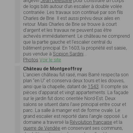
angevin
Jean Delespine
pour construire un corps
de logis bâti autour d'un escalier à double volée
contrariée. Les travaux son continué par son fils
Charles de Brie. Il est aussi prévu deux ailes en
retour. Mais Charles de Brie se trouve à court
d'argent et les travaux ne peuvent pas être
achevés immédiatement. Le château ne comprend
que la partie gauche et l'escalier central du
bâtiment principal. En 1603, la propriété est saisie,
puis vendue à
Scipion Sardini
...
Photos
Voir le site
Château de Montgeoffroy
L'ancien château fut rasé, mais Barré respecta son
plan "en U" et conserva deux tours et les douves,
ainsi que la chapelle, datant de
1543
. Il compte six
pièces d'apparat et vingt appartements. La façade
sur le jardin fut donc orientée Nord-Est. Deux
salons se situent dans l'axe principal entre cour et
parc. La salle à manger est de forme ovale. Le
grand escalier est reporté dans l'angle opposé. Le
domaine a traversé la
Révolution française
et la
guerre de Vendée
en conservant ses communs,