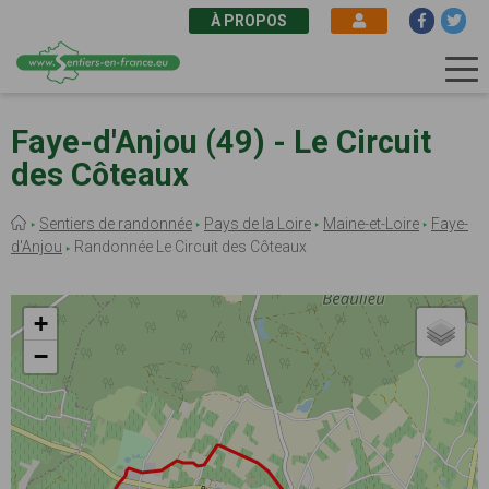
À PROPOS
Aller
au
Faye-d'Anjou (49) - Le Circuit
contenu
des Côteaux
principal
Fil
Sentiers de randonnée
Pays de la Loire
Maine-et-Loire
Faye-
d'Ariane
d'Anjou
Randonnée Le Circuit des Côteaux
+
−