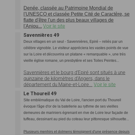
Denée, classée au Patrimoine Mondial de
l'UNESCO et classée Petite Cité de Caractère, se
flatte d'être l'un des plus beaux villages de
Voir le site
l'Anjou...
Savennières 49
Deux villages en un seul - Savennières, Epiré – reliés par un
célèbre vignoble. Le visiteur appréciera les vastes points de vue
sur la Loire et découvrira un platane « remarquable », une très
vieille église romane, un presbytère et ses Toiles Peintes...
Savennières et le bourg d'Epiré sont situés à une
quinzaine de kilomètres d'Angers, dans le
département du Maine-et-Loire...
Voir le site
Le Thoureil 49
Site emblématique du Val de Loire, l'ancien port du Thoureil
évoque l'âge d'or de la batellerie au rythme de ses vieilles
demeures de mariniers égrenant en rive de Loire leur façade de
tuffeau, dessinant au pied du coteau leur pittoresque silhouette...
Plusieurs menhirs et dolmens témoignent d'une présence depuis