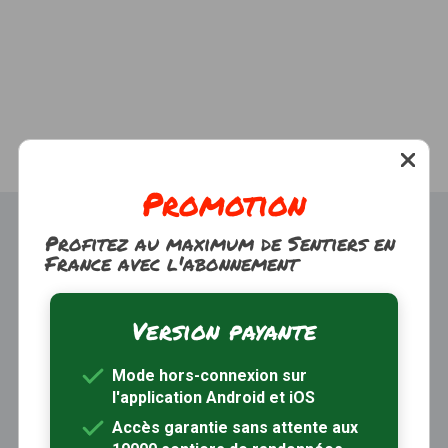
Promotion
Profitez au maximum de Sentiers en
France avec l'abonnement
Version payante
Trouver une randonnée
À propos
Mode hors-connexion sur
Inscription / Connexion
l'application Android et iOS
Abonnement Rando+
Calendrier randos
Accès garantie sans attente aux