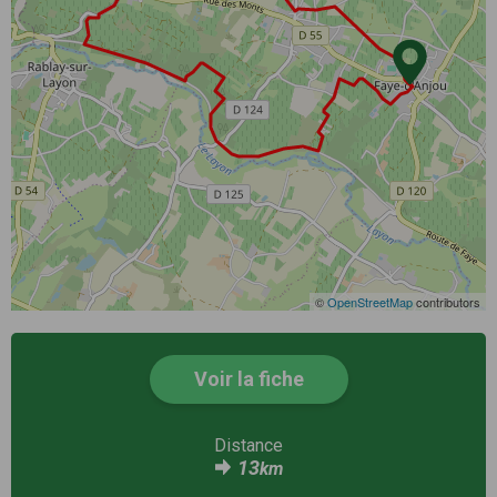
©
OpenStreetMap
contributors
Voir la fiche
Distance
13
km