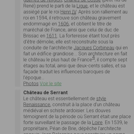
René) prend le parti de la
Ligue
, et le château est
assiégé par le roi
Henri
IV
. Après son ralliement au
roi en 1594, il retrouve son château gravement
endommagé en
1606
, et obtient le titre de
maréchal de France, ainsi que celui de duc de
Brissac en
1611
. La forteresse étant tout près
d'être démolie, elle est reconstruite sous la
conduite de l'architecte
Jacques Corbineau
qui en
fait un édifice grandiose... Son architecture en fait
4
le château le plus haut de France
, il compte sept
étages au total, ainsi que deux-cents salles, et sa
façade traduit les influences baroques de
l'époque…
Photos
Voir le site
Château de Serrant
Le château est essentiellement de
style
Renaissance
, construit à la place d'un château
médiéval en schiste ardoisier. Les douves
témoignent de la période où Serrant était une place
forte surveillant le passage de la
Loire
. En 1539, le
propriétaire, Péan de Brie, dépêche l'architecte