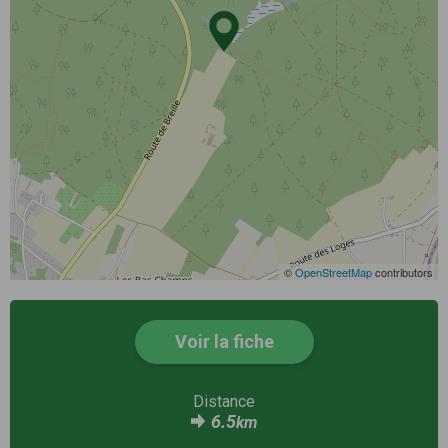
©
OpenStreetMap
contributors
Voir la fiche
Distance
6.5
km