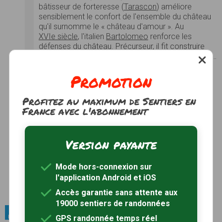
bâtisseur de forteresse (
Tarascon
) améliore
sensiblement le confort de l'ensemble du château
qu'il surnomme le « château d'amour ». Au
XVIe siècle
, l'italien
Bartolomeo
renforce les
défenses du château. Précurseur, il fit construire
autour du château médiéval des défenses basses…
Photos
Voir le site
Promotion
Château d'Ussé
Voir le site
Profitez au maximum de Sentiers en
Château de Langeais
France avec l'abonnement
Voir le site
Château de Champchevrier
Voir le site
Version payante
Château de Marcilly-sur-Maulne
Voir le site
Mode hors-connexion sur
l'application Android et iOS
Château de Cinq-Mars
Voir le site
Accès garantie sans attente aux
19000 sentiers de randonnées
Patrimoine bâti / Eglises
GPS randonnée temps réel