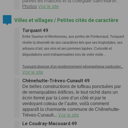
parées les maisons et la collégiale Saint-Martin...
Photos
Voir le site
Villes et villages / Petites cités de caractère
Turquant 49
Entre Saumur et Montsoreau, aux portes de Fontevraud, Turquant
révèle la diversité de ses caractères tels que ses troglodytes, ses
artisans d’art, ses vins et ses pommes tapées. Curiosité et
dégustations sont indispensables lors de votre visite...
Turquant dispose d'un positionnement géographique particulier...
Voir le site
Chênehutte-Trèves-Cunault 49
De belles constructions de tuffeau ponctuées par
de remarquables édifices, le tout niché dans un
écrin formé par la Loire d’un côté et par le
verdoyant coteau de l’autre, voilà comment
apparaît la charmante commune de Chênehutte-
Voir le site
Trèves-Cunault...
Le Coudray-Macouard 49