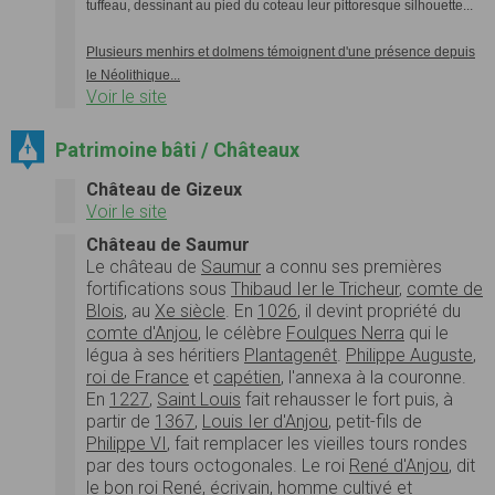
tuffeau, dessinant au pied du coteau leur pittoresque silhouette...
Plusieurs menhirs et dolmens témoignent d'une présence depuis
le Néolithique...
Voir le site
Patrimoine bâti / Châteaux
Château de Gizeux
Voir le site
Château de Saumur
Le château de
Saumur
a connu ses premières
fortifications sous
Thibaud Ier le Tricheur
,
comte de
Blois
, au
Xe siècle
. En
1026
, il devint propriété du
comte d'Anjou
, le célèbre
Foulques Nerra
qui le
légua à ses héritiers
Plantagenêt
.
Philippe Auguste
,
roi de France
et
capétien
, l'annexa à la couronne.
En
1227
,
Saint Louis
fait rehausser le fort puis, à
partir de
1367
,
Louis Ier d'Anjou
, petit-fils de
Philippe VI
, fait remplacer les vieilles tours rondes
par des tours octogonales. Le roi
René d'Anjou
, dit
le bon roi René, écrivain, homme cultivé et