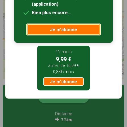
(application)
Bien plus encore...
Je m'abonne
12 mois
9,99 €
au lieu de
16,99 €
0,83€/mois
©
OpenStreetMap
contributors
Je m'abonne
Voir la fiche
Distance
11
km