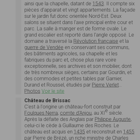
ainsi que la chapelle, datant de
1543
. Il compte six
pièces d'apparat et vingt appartements. La façade
sur le jardin fut donc orientée Nord-Est. Deux
salons se situent dans l'axe principal entre cour et
parc. La salle à manger est de forme ovale. Le
grand escalier est reporté dans l'angle opposé. Le
domaine a traversé la
Révolution française
et la
guerre de Vendée
en conservant ses communs,
des bâtiments agricoles, sa chapelle et les
fabriques du parc et, chose plus rare voire
exceptionnelle, ses archives et son mobilier, dont
de très nombreux sièges, certains par Gourdin, et
des commodes et petites tables par Garnier,
Durand et Roussel, étudiés par
Pierre Verlet
…
Photos
Voir le site
Château de Brissac
C'est à l'origine un château-fort construit par
e
Foulques Nerra
,
comte d'Anjou
, au XI
siècle.
Après la défaite des Anglais par
Philippe Auguste
,
celui-ci le cède à Guillaume des Roches. Le
château est acquis en
1435
et reconstruit en
1455
par
Pierre de Brézé
, un riche ministre de
Charles