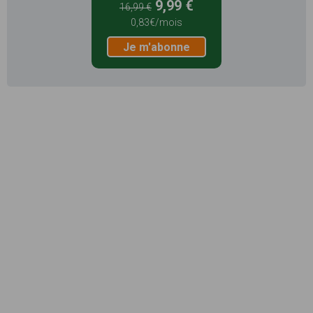
9,99 €
16,99 €
0,83€/mois
Je m'abonne