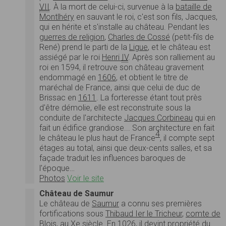
VII
. À la mort de celui-ci, survenue à la
bataille de
Montlhéry
en sauvant le roi, c'est son fils, Jacques,
qui en hérite et s'installe au château. Pendant les
guerres de religion
,
Charles de Cossé
(petit-fils de
René) prend le parti de la
Ligue
, et le château est
assiégé par le roi
Henri
IV
. Après son ralliement au
roi en 1594, il retrouve son château gravement
endommagé en
1606
, et obtient le titre de
maréchal de France, ainsi que celui de duc de
Brissac en
1611
. La forteresse étant tout près
d'être démolie, elle est reconstruite sous la
conduite de l'architecte
Jacques Corbineau
qui en
fait un édifice grandiose... Son architecture en fait
4
le château le plus haut de France
, il compte sept
étages au total, ainsi que deux-cents salles, et sa
façade traduit les influences baroques de
l'époque…
Photos
Voir le site
Château de Saumur
Le château de
Saumur
a connu ses premières
fortifications sous
Thibaud Ier le Tricheur
,
comte de
Blois
, au
Xe siècle
. En
1026
, il devint propriété du