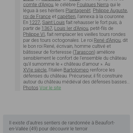
comte d'Anjou
, le célèbre
Foulques Nerra
qui le
légua à ses héritiers
Plantagenêt
.
Philippe Auguste
,
roi de France
et
capétien
, l'annexa à la couronne.
En
1227
,
Saint Louis
fait rehausser le fort puis, à
partir de
1367
,
Louis Ier d'Anjou
, petit-fils de
Philippe VI
, fait remplacer les vieilles tours rondes
par des tours octogonales. Le roi
René d'Anjou
, dit
le bon roi René, écrivain, homme cultivé et
bâtisseur de forteresse (
Tarascon
) améliore
sensiblement le confort de l'ensemble du château
qu'il surnomme le « château d'amour ». Au
XVIe siècle
, l'italien
Bartolomeo
renforce les
défenses du château. Précurseur, il fit construire
autour du château médiéval des défenses basses…
Photos
Voir le site
Il existe d'autres sentiers de randonnée à Beaufort-
en-Vallée (49) pour découvrir le terroir