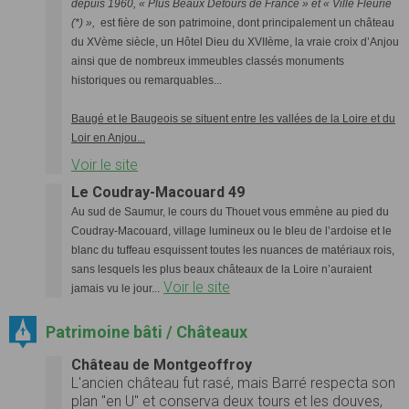
depuis 1960, « Plus Beaux Détours de France » et « Ville Fleurie
(*) »,
est fière de son patrimoine, dont principalement un château
du XVème siècle, un Hôtel Dieu du XVIIème, la vraie croix d’Anjou
ainsi que de nombreux immeubles classés monuments
historiques ou remarquables...
Baugé et le Baugeois se situent entre les vallées de la Loire et du
Loir en Anjou...
Voir le site
Le Coudray-Macouard 49
Au sud de Saumur, le cours du Thouet vous emmène au pied du
Coudray-Macouard, village lumineux ou le bleu de l’ardoise et le
blanc du tuffeau esquissent toutes les nuances de matériaux rois,
sans lesquels les plus beaux châteaux de la Loire n’auraient
Voir le site
jamais vu le jour...
Patrimoine bâti / Châteaux
Château de Montgeoffroy
L'ancien château fut rasé, mais Barré respecta son
plan "en U" et conserva deux tours et les douves,