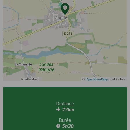
©
OpenStreetMap
contributors
Distance
22
km
Durée
5h30