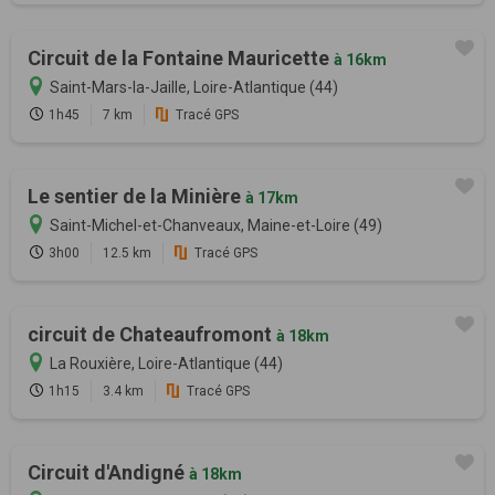
Circuit de la Fontaine Mauricette
à 16km
Saint-Mars-la-Jaille, Loire-Atlantique (44)
1h45
7 km
Tracé GPS
Le sentier de la Minière
à 17km
Saint-Michel-et-Chanveaux, Maine-et-Loire (49)
3h00
12.5 km
Tracé GPS
circuit de Chateaufromont
à 18km
La Rouxière, Loire-Atlantique (44)
1h15
3.4 km
Tracé GPS
Circuit d'Andigné
à 18km