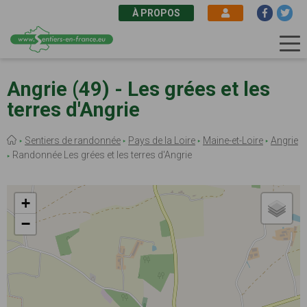
À PROPOS
Aller
au
Angrie (49) - Les grées et les
contenu
terres d'Angrie
principal
Fil
Sentiers de randonnée
Pays de la Loire
Maine-et-Loire
Angrie
d'Ariane
Randonnée Les grées et les terres d'Angrie
+
−