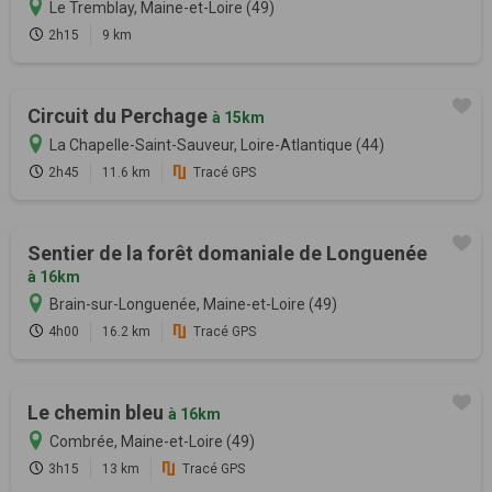
Le Tremblay, Maine-et-Loire (49)
2h15
9 km
Circuit du Perchage
à 15km
La Chapelle-Saint-Sauveur, Loire-Atlantique (44)
2h45
11.6 km
Tracé GPS
Sentier de la forêt domaniale de Longuenée
à 16km
Brain-sur-Longuenée, Maine-et-Loire (49)
4h00
16.2 km
Tracé GPS
Le chemin bleu
à 16km
Combrée, Maine-et-Loire (49)
3h15
13 km
Tracé GPS