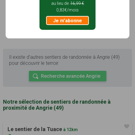
que la partie gauche et l'escalier central du
au lieu de
16,99 €
bâtiment principal. En 1603, la propriété est saisie,
0,83€/mois
puis vendue à
Scipion Sardini
...
Je m'abonne
Photos
Voir le site
Il existe d'autres sentiers de randonnée à Angrie (49)
pour découvrir le terroir
Recherche avancée Angrie
Notre sélection de sentiers de randonnée à
proximité de Angrie (49)
Le sentier de la Tuace
à 12km