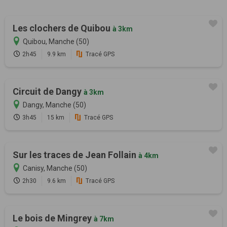
Les clochers de Quibou
à 3km
Quibou, Manche (50)
2h45
9.9 km
Tracé GPS
Circuit de Dangy
à 3km
Dangy, Manche (50)
3h45
15 km
Tracé GPS
Sur les traces de Jean Follain
à 4km
Canisy, Manche (50)
2h30
9.6 km
Tracé GPS
Le bois de Mingrey
à 7km