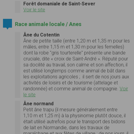
Forêt domaniale de Saint-Sever
Voir le site
Race animale locale / Anes
Âne du Cotentin
Âne de petite taille (entre
1,20 m
et
1,35 m
pour les
mâles, entre
1,15 m
et
1,30 m
pour les femelles)
dont la robe "gris tourterelle" présente une bande
cruciale, dite « croix de Saint-André ». Réputé pour
sa docilité au travail, son calme et son affection, il
est utilisé longtemps comme animal de bât dans
les exploitations agricoles ; il sert de nos jours aux
activités de loisirs et de tourisme (attelage et
randonnée) et comme animal de compagnie.
Voir
le site
Âne normand
Petit âne trapu (il mesure généralement entre
1,10 m et 1,25 m) à la physinomie plutôt douce, il
était utilisé autrefois pour le transport des bidons
de lait en Normandie, dans les travaux de
maraîchage et aux fêtes de village ; de nos jours, il