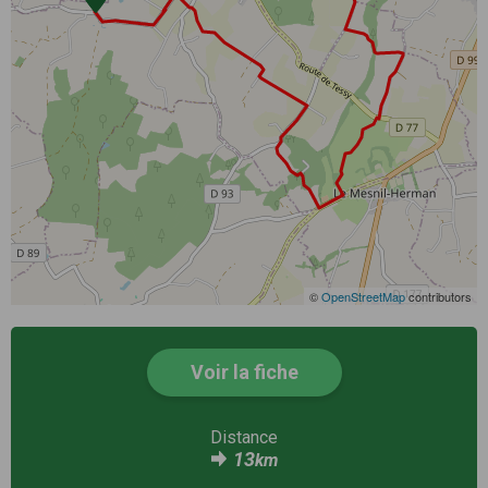
©
OpenStreetMap
contributors
Voir la fiche
Distance
13
km