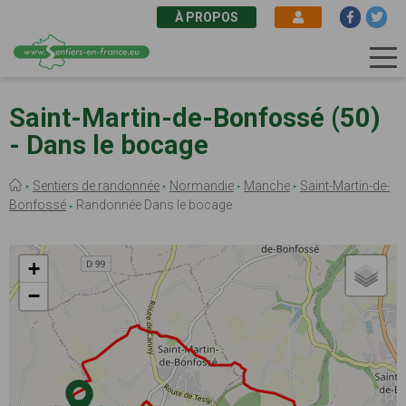
À PROPOS
Aller
au
Saint-Martin-de-Bonfossé (50)
contenu
- Dans le bocage
principal
Fil
Sentiers de randonnée
Normandie
Manche
Saint-Martin-de-
d'Ariane
Bonfossé
Randonnée Dans le bocage
+
−