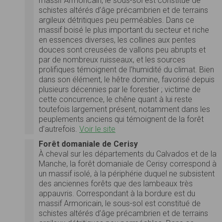
massif Armoricain, le sous-sol est constitué de
schistes altérés d’âge précambrien et de terrains
argileux détritiques peu perméables. Dans ce
massif boisé le plus important du secteur et riche
en essences diverses, les collines aux pentes
douces sont creusées de vallons peu abrupts et
par de nombreux ruisseaux, et les sources
prolifiques témoignent de l’humidité du climat. Bien
dans son élément, le hêtre domine, favorisé depuis
plusieurs décennies par le forestier ; victime de
cette concurrence, le chêne quant à lui reste
toutefois largement présent, notamment dans les
peuplements anciens qui témoignent de la forêt
d’autrefois.
Voir le site
Forêt domaniale de Cerisy
À cheval sur les départements du Calvados et de la
Manche, la forêt domaniale de Cerisy correspond à
un massif isolé, à la périphérie duquel ne subsistent
des anciennes forêts que des lambeaux très
appauvris. Correspondant à la bordure est du
massif Armoricain, le sous-sol est constitué de
schistes altérés d’âge précambrien et de terrains