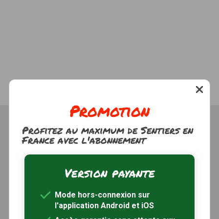
Promotion
Profitez au maximum de Sentiers en
France avec l'abonnement
Version payante
Trouver une randonnée
À propos
Mode hors-connexion sur
Inscription / Connexion
l'application Android et iOS
Abonnement Rando+
Calendrier randos