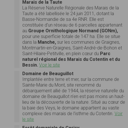
Marais de la Taute
La Réserve Naturelle Régionale des Marais de la
Taute a été labellisée le 24 juin 2011, dotant la
Basse-Normandie de sa 4e RNR. Elle est
constituée d’un réseau de 6 parcelles appartenant
au
Groupe Ornithologique Normand (GONm),
pour une superficie totale de 147 ha. Elle se situe
dans la
Manche,
sur les communes de Graignes,
Montmartin-en-Graignes, Saint-André-de-Bohon et
Saint-Hilaire-Petitville, en plein cœur du
Parc
naturel régional des Marais du Cotentin et du
Bessin.
Voir le site
Domaine de Beauguillot
Implantée entre terre et mer, sur la commune de
Sainte-Marie du Mont, site renommé du
débarquement allié de 1944, la réserve naturelle du
domaine de Beauguillot n’en est pas moins un haut-
lieu de la découverte de la nature. Situé au cœur de
la baie des Veys, le domaine appartient au vaste
complexe des marais de l’isthme du Cotentin.
Voir
le site
Forêt domaniale de Cerisy