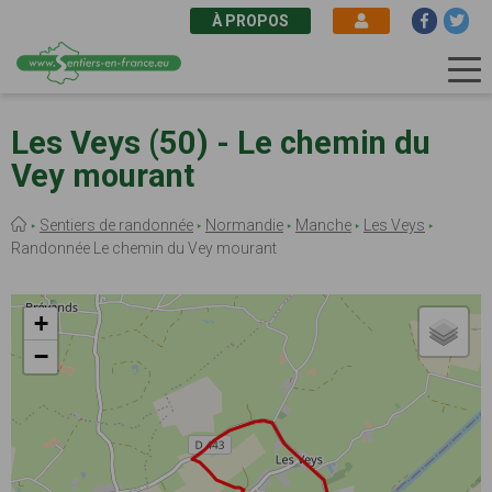
À PROPOS
Aller
au
Les Veys (50) - Le chemin du
contenu
Vey mourant
principal
Fil
Sentiers de randonnée
Normandie
Manche
Les Veys
d'Ariane
Randonnée Le chemin du Vey mourant
+
−