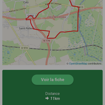
©
OpenStreetMap
contributors
Voir la fiche
Distance
11
km