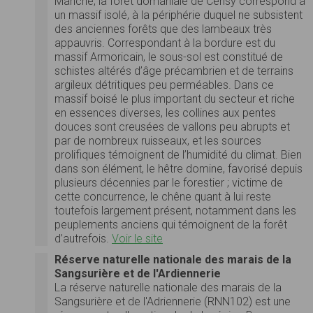
Manche, la forêt domaniale de Cerisy correspond à
un massif isolé, à la périphérie duquel ne subsistent
des anciennes forêts que des lambeaux très
appauvris. Correspondant à la bordure est du
massif Armoricain, le sous-sol est constitué de
schistes altérés d’âge précambrien et de terrains
argileux détritiques peu perméables. Dans ce
massif boisé le plus important du secteur et riche
en essences diverses, les collines aux pentes
douces sont creusées de vallons peu abrupts et
par de nombreux ruisseaux, et les sources
prolifiques témoignent de l’humidité du climat. Bien
dans son élément, le hêtre domine, favorisé depuis
plusieurs décennies par le forestier ; victime de
cette concurrence, le chêne quant à lui reste
toutefois largement présent, notamment dans les
peuplements anciens qui témoignent de la forêt
d’autrefois.
Voir le site
Réserve naturelle nationale des marais de la
Sangsurière et de l'Ardiennerie
La réserve naturelle nationale des marais de la
Sangsurière et de l'Adriennerie (RNN102) est une