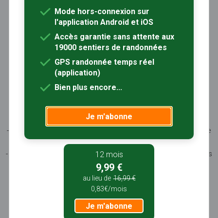
Mode hors-connexion sur
Inscription / Connexion
l'application Android et iOS
Abonnement Rando+
Calendrier randos
Accès garantie sans attente aux
19000 sentiers de randonnées
Sites partenaires
Contactez-nous
GPS randonnée temps réel
(application)
Sentiers-en-France, grâce aux nombreux circuits de
Bien plus encore...
randonnée, permet de découvrir :
- les spécificités des terroirs (sites et milieux naturels,
Je m'abonne
patrimoine …)
- les producteurs locaux et les artisans, garants du savoir-faire
et du patrimoine
- ceux qui œuvrent à faire connaître tout ce patrimoine par des
12 mois
manifestations culturelles
9,99 €
- ceux qui accueillent les touristes dans leur hébergement, à
au lieu de
16,99 €
leur table
0,83€/mois
Je m'abonne