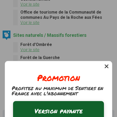
Voir le site
Office de tourisme de la Communauté de
communes Au Pays de la Roche aux Fées
Voir le site
Sites naturels / Massifs forestiers
Forêt d'Ombrée
Voir le site
Forêt de la Guerche
Voir le site
Forêt du Pertre
Promotion
La
forêt du Pertre
est une
forêt
française
située
dans le
département
d'
Ille-et-Vilaine
et la
Région
Bretagne
Voir le site
Profitez au maximum de Sentiers en
France avec l'abonnement
Version payante