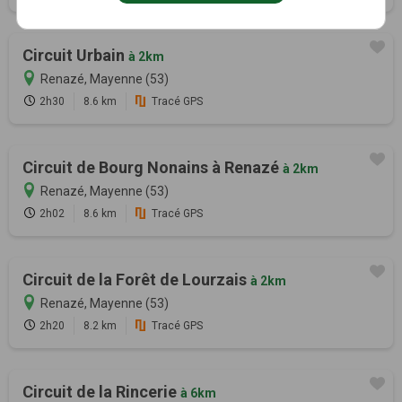
Circuit Urbain
à 2km
Renazé, Mayenne (53)
2h30
8.6 km
Tracé GPS
Circuit de Bourg Nonains à Renazé
à 2km
Renazé, Mayenne (53)
2h02
8.6 km
Tracé GPS
Circuit de la Forêt de Lourzais
à 2km
Renazé, Mayenne (53)
2h20
8.2 km
Tracé GPS
Circuit de la Rincerie
à 6km