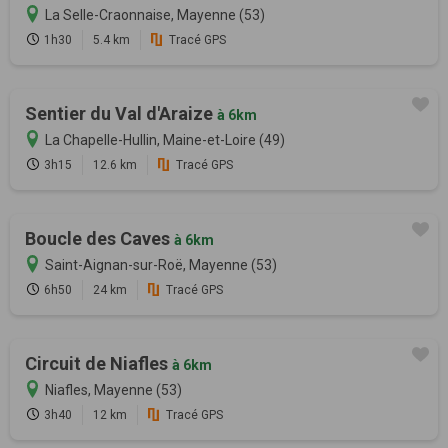
La Selle-Craonnaise, Mayenne (53)
1h30
5.4 km
Tracé GPS
Sentier du Val d'Araize
à 6km
La Chapelle-Hullin, Maine-et-Loire (49)
3h15
12.6 km
Tracé GPS
Boucle des Caves
à 6km
Saint-Aignan-sur-Roë, Mayenne (53)
6h50
24 km
Tracé GPS
Circuit de Niafles
à 6km
Niafles, Mayenne (53)
3h40
12 km
Tracé GPS