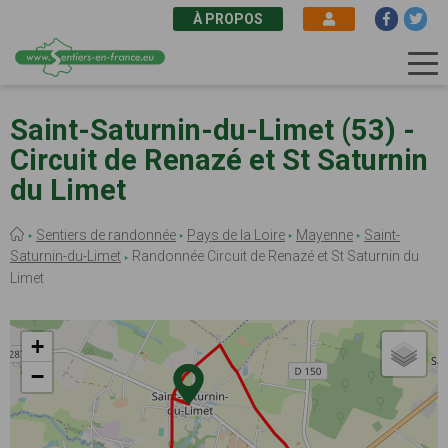
À PROPOS
Aller
au
Saint-Saturnin-du-Limet (53) -
contenu
Circuit de Renazé et St Saturnin
principal
du Limet
Fil
Sentiers de randonnée
Pays de la Loire
Mayenne
Saint-
d'Ariane
Saturnin-du-Limet
Randonnée Circuit de Renazé et St Saturnin du
Limet
+
−