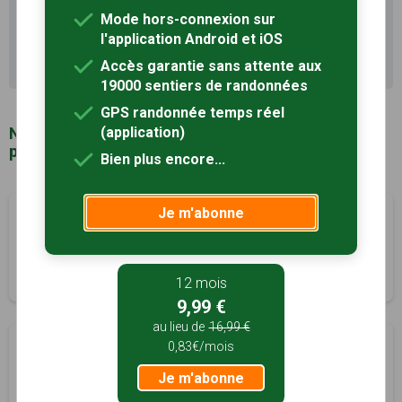
Il existe d'autres sentiers de randonnée à Saint-
Saturnin-du-Limet (53) pour découvrir le terroir
Mode hors-connexion sur
l'application Android et iOS
Recherche avancée Saint-Saturnin-du-Limet
Accès garantie sans attente aux
19000 sentiers de randonnées
GPS randonnée temps réel
Notre sélection de sentiers de randonnée à
(application)
proximité de Saint-Saturnin-du-Limet (53)
Bien plus encore...
Je m'abonne
Circuit des Ardoisières et de la Côte de Roche
Poulain
à 2km
Renazé, Mayenne (53)
1h20
5 km
Tracé GPS
12 mois
9,99 €
au lieu de
16,99 €
Circuit de la Duchesse Anne
à 2km
0,83€/mois
Renazé, Mayenne (53)
Je m'abonne
3h00
10.7 km
Tracé GPS