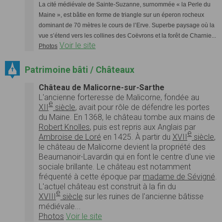
La cité médiévale de Sainte-Suzanne, surnommée « la Perle du
Maine », est bâtie en forme de triangle sur un éperon rocheux
dominant de 70 mètres le cours de l’Erve. Superbe paysage où la
vue s’étend vers les collines des Coëvrons et la forêt de Charnie...
Voir le site
Photos
Patrimoine bâti / Châteaux
Château de Malicorne-sur-Sarthe
L'ancienne forteresse de Malicorne, fondée au
e
XII
siècle
, avait pour rôle de défendre les portes
du Maine. En 1368, le château tombe aux mains de
Robert Knolles
, puis est repris aux Anglais par
e
Ambroise de Loré
en 1425. À partir du
XVII
siècle
,
le château de Malicorne devient la propriété des
Beaumanoir-Lavardin qui en font le centre d'une vie
sociale brillante. Le château est notamment
fréquenté à cette époque par
madame de Sévigné
.
L'actuel château est construit à la fin du
e
XVIII
siècle
sur les ruines de l'ancienne bâtisse
médiévale...
Photos
Voir le site