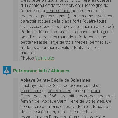
C’est cette particularité qui lui confère les qualités
d’un château dit de transition, car il témoigne de
l’arrivée de la
Renaissance
(hautes fenêtres à
meneaux, grands salons…), tout en conservant les
caractéristiques de la place forte (quatre tours
massives, douves,
ponts-levis
et
chemin de ronde
).
Particularité architecturale, les douves ne baignent
pas directement les murs de la forteresse, une
petite terrasse, large de trois mètres, permet aux
artilleurs de prendre position tout autour du
château…
Photos
Voir le site
Patrimoine bâti / Abbayes
Abbaye Sainte-Cécile de Solesmes
L'abbaye Sainte-Cécile de Solesmes est un
monastère
de
bénédictines
fondé par
dom
Guéranger
, en
1866
. Il constitue comme le pendant
féminin de l'
Abbaye Saint-Pierre de Solesmes
. Ce
monastère de moniales est la dernière fondation
de dom Guéranger, restaurateur de la vie
monastique en France, mais aussi la première