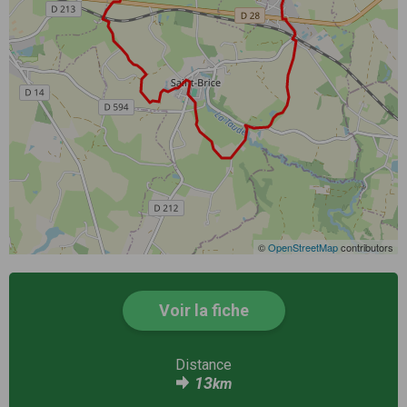
©
OpenStreetMap
contributors
Voir la fiche
Distance
13
km