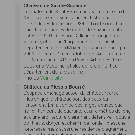
Château de Sainte-Suzanne
Le château de Sainte-Suzanne est un
château
du
XVIIe siècle
, classé monument historique par
arrêté du 28 décembre 1984
1
. Il a été construit
dans la cité médiévale de
Sainte-Suzanne
entre
1608
et
1610
-
1613
par
Guillaume Fouquet de la
Varenne
, et aujourd'hui propriété du
conseil
départemental de la Mayenne
, il abrite depuis juin
2009 le Centre d'Interprétation de l'Architecture et
du Patrimoine (CIAP) du
Pays d'Art et d'Histoire
Coëvrons-Mayenne
, et plus généralement du
département de la
Mayenne
.
Photos
Voir le site
Château du Plessis-Bourré
L’espace aménagé autour du château recrée
l’illusion que le château sort des eaux qui
l’entourent. En raison de ses larges
douves
que
franchit un pont de quarante-quatre mètres de long
et d’une architecture clairement défensive - double
pont-levis, donjon et chemin de ronde - c’est une
forteresse, mais aussi une résidence d’agrément.