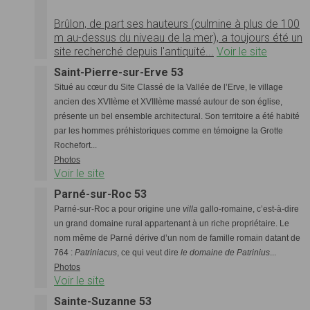
Brûlon, de part ses hauteurs (culmine à plus de 100
m au-dessus du niveau de la mer), a toujours été un
site recherché depuis l'antiquité...
Voir le site
Saint-Pierre-sur-Erve 53
Situé au cœur du Site Classé de la Vallée de l’Erve, le village
ancien des XVIIème et XVIIIème massé autour de son église,
présente un bel ensemble architectural. Son territoire a été habité
par les hommes préhistoriques comme en témoigne la Grotte
Rochefort...
Photos
Voir le site
Parné-sur-Roc 53
Parné-sur-Roc a pour origine une
villa
gallo-romaine, c’est-à-dire
un grand domaine rural appartenant à un riche propriétaire. Le
nom même de Parné dérive d’un nom de famille romain datant de
764 :
Patriniacus
, ce qui veut dire
le domaine de Patrinius
...
Photos
Voir le site
Sainte-Suzanne 53