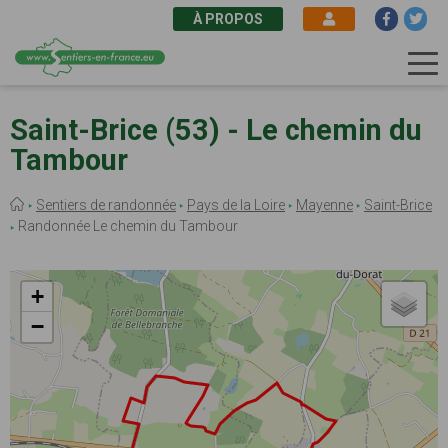
À PROPOS
Aller
au
Saint-Brice (53) - Le chemin du
contenu
Tambour
principal
Fil
Sentiers de randonnée
Pays de la Loire
Mayenne
Saint-Brice
d'Ariane
Randonnée Le chemin du Tambour
+
−