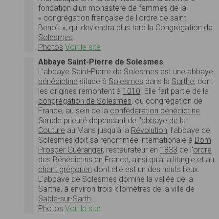
fondation d'un monastère de femmes de la
« congrégation française de l'ordre de saint
Benoît », qui deviendra plus tard la
Congrégation de
Solesmes
.
Photos
Voir le site
Abbaye Saint-Pierre de Solesmes
L’abbaye Saint-Pierre de Solesmes est une
abbaye
bénédictine
située à
Solesmes
dans la
Sarthe
, dont
les origines remontent à
1010
. Elle fait partie de la
congrégation de Solesmes
, ou congrégation de
France, au sein de la
confédération bénédictine
.
Simple
prieuré
dépendant de l'
abbaye de la
Couture
au Mans jusqu'à la
Révolution
, l'abbaye de
Solesmes doit sa renommée internationale à
Dom
Prosper Guéranger
, restaurateur en
1833
de l'
ordre
des Bénédictins
en
France
, ainsi qu'à la
liturgie
et au
chant grégorien
dont elle est un des hauts lieux.
L'abbaye de Solesmes domine la vallée de la
Sarthe, à environ trois kilomètres de la ville de
Sablé-sur-Sarth
…
Photos
Voir le site