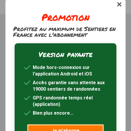
Promotion
Profitez au maximum de Sentiers en
France avec l'abonnement
Version payante
Trouver une randonnée
À propos
Mode hors-connexion sur
Inscription / Connexion
l'application Android et iOS
Abonnement Rando+
Calendrier randos
Accès garantie sans attente aux
19000 sentiers de randonnées
Sites partenaires
Contactez-nous
GPS randonnée temps réel
(application)
Sentiers-en-France, grâce aux nombreux circuits de
Bien plus encore...
randonnée, permet de découvrir :
- les spécificités des terroirs (sites et milieux naturels,
Je m'abonne