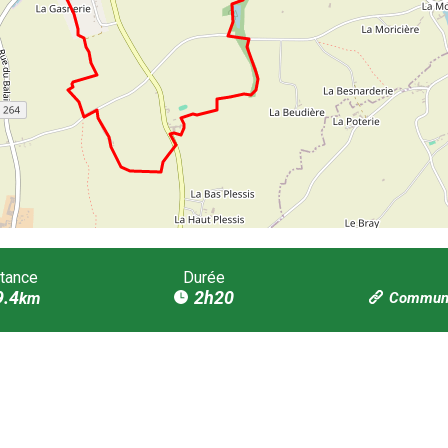
tance
Durée
9.4
2h20
km
Communa