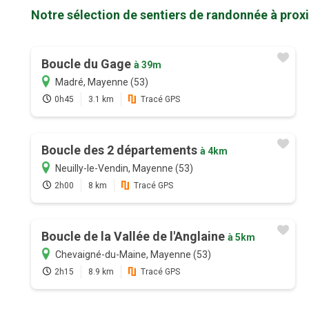
Notre sélection de sentiers de randonnée à prox
Boucle du Gage
à 39m
Madré, Mayenne (53)
0h45
3.1 km
Tracé GPS
Boucle des 2 départements
à 4km
Neuilly-le-Vendin, Mayenne (53)
2h00
8 km
Tracé GPS
Boucle de la Vallée de l'Anglaine
à 5km
Chevaigné-du-Maine, Mayenne (53)
2h15
8.9 km
Tracé GPS