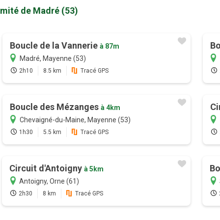
imité de Madré (53)
Boucle de la Vannerie
Bo
à 87m
Madré, Mayenne (53)
2h10
8.5 km
Tracé GPS
Boucle des Mézanges
Ci
à 4km
Chevaigné-du-Maine, Mayenne (53)
1h30
5.5 km
Tracé GPS
Circuit d'Antoigny
Bo
à 5km
Antoigny, Orne (61)
2h30
8 km
Tracé GPS