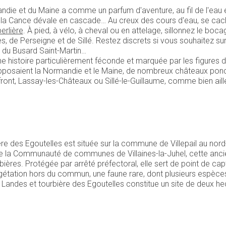
ie et du Maine a comme un parfum d'aventure, au fil de l'eau et 
ue la Cance dévale en cascade… Au creux des cours d'eau, se c
erlière
. À pied, à vélo, à cheval ou en attelage, sillonnez le boc
 de Perseigne et de Sillé. Restez discrets si vous souhaitez surp
e du Busard Saint-Martin…
 Une histoire particulièrement féconde et marquée par les figures 
pposaient la Normandie et le Maine, de nombreux châteaux ponctue
ont, Lassay-les-Châteaux ou Sillé-le-Guillaume, comme bien aille
ère des Egoutelles est située sur la commune de Villepail au no
de la Communauté de communes de Villaines-la-Juhel, cette ancie
ières. Protégée par arrêté préfectoral, elle sert de point de cap
égétation hors du commun, une faune rare, dont plusieurs espèce
Landes et tourbière des Egoutelles constitue un site de deux hec