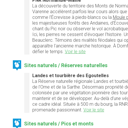
PNR Normandie-Maine
La découverte du territoire des Monts de Normand
Varenne accélèrent parfois leur cours alors q
comme l'Écrevisse à pieds-blancs ou la
Moule p
les majestueuses forêts des Andaines, d'Écouves,
chant du Pic noir ou observer le vol acrobatiqu
Ici, les pierres ne cessent d'évoquer l'histoire.
Beauclerc. Témoins des rivalités féodales qui o
apparaître l'ancienne marche historique. À Domfr
défier le temps.
Voir le site
Sites naturels / Réserves naturelles
Landes et tourbière des Egoutelles
La Réserve naturelle régionale Landes et tourbi
de l'Orne et de la Sarthe. Désormais propriété 
colonisée par une végétation pionnière des tourb
maintenir et de se développer. Au-delà d'une v
ce cadre idéal. Située à 500 m du bourg, la RNR 
promenade passionnant.
Voir le site
Sites naturels / Pics et monts