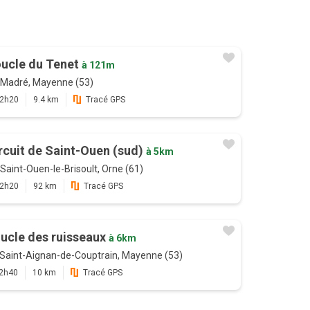
ucle du Tenet
à 121m
Madré, Mayenne (53)
2h20
9.4 km
Tracé GPS
rcuit de Saint-Ouen (sud)
à 5km
Saint-Ouen-le-Brisoult, Orne (61)
2h20
92 km
Tracé GPS
ucle des ruisseaux
à 6km
Saint-Aignan-de-Couptrain, Mayenne (53)
2h40
10 km
Tracé GPS