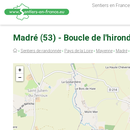
Sentiers en France,
Aller
au
Madré (53) - Boucle de l'hirond
contenu
principal
Fil
Sentiers de randonnée
Pays de la Loire
Mayenne
Madré
d'Ariane
+
−