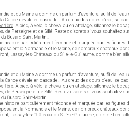
ie et du Maine a comme un parfum d'aventure, au fil de l'eau et 
ue la Cance dévale en cascade… Au creux des cours d'eau, se c
erlière
. À pied, à vélo, à cheval ou en attelage, sillonnez le boc
 de Perseigne et de Sillé. Restez discrets si vous souhaitez surp
e du Busard Saint-Martin…
 Une histoire particulièrement féconde et marquée par les figures 
pposaient la Normandie et le Maine, de nombreux châteaux ponctue
ont, Lassay-les-Châteaux ou Sillé-le-Guillaume, comme bien aille
ie et du Maine a comme un parfum d'aventure, au fil de l'eau et 
ue la Cance dévale en cascade… Au creux des cours d'eau, se c
erlière
. À pied, à vélo, à cheval ou en attelage, sillonnez le boc
 de Perseigne et de Sillé. Restez discrets si vous souhaitez surp
e du Busard Saint-Martin…
 Une histoire particulièrement féconde et marquée par les figures 
pposaient la Normandie et le Maine, de nombreux châteaux ponctue
ont, Lassay-les-Châteaux ou Sillé-le-Guillaume, comme bien aille