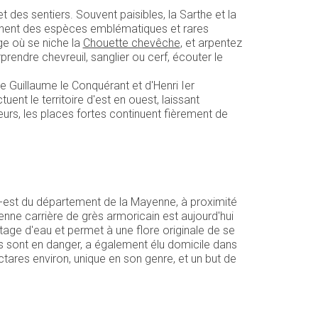
des sentiers. Souvent paisibles, la Sarthe et la
achent des espèces emblématiques et rares
age où se niche la
Chouette chevêche
, et arpentez
rendre chevreuil, sanglier ou cerf, écouter le
de Guillaume le Conquérant et d'Henri Ier
nt le territoire d'est en ouest, laissant
urs, les places fortes continuent fièrement de
rd-est du département de la Mayenne, à proximité
nne carrière de grès armoricain est aujourd'hui
tage d'eau et permet à une flore originale de se
s sont en danger, a également élu domicile dans
tares environ, unique en son genre, et un but de