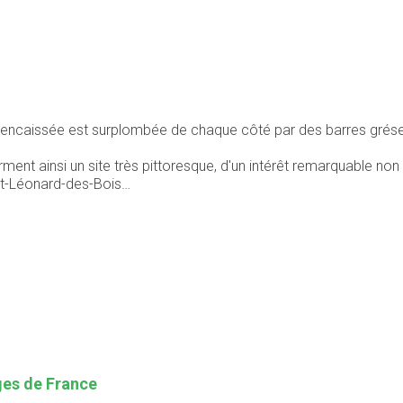
s encaissée est surplombée de chaque côté par des barres grés
rment ainsi un site très pittoresque, d'un intérêt remarquable n
nt-Léonard-des-Bois…
ages de France