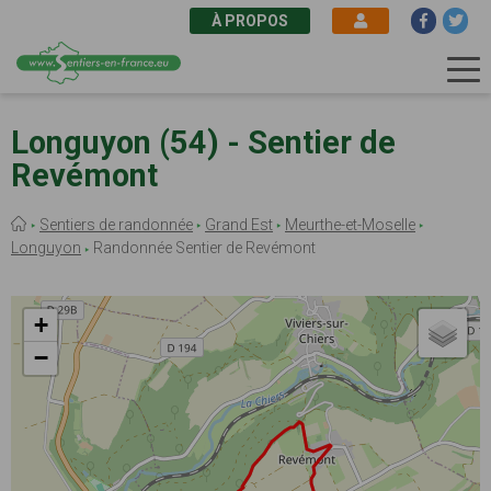
À PROPOS
Aller
au
Longuyon (54) - Sentier de
contenu
Revémont
principal
Fil
Sentiers de randonnée
Grand Est
Meurthe-et-Moselle
d'Ariane
Longuyon
Randonnée Sentier de Revémont
+
−