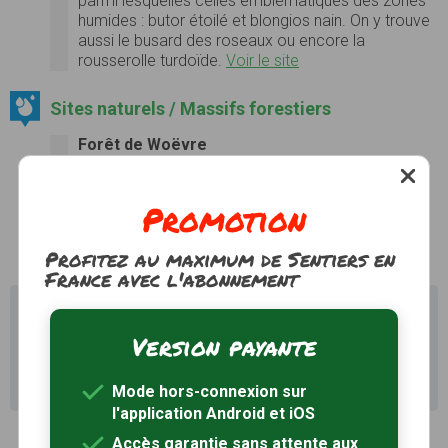
parmi lesquelles celles emblématiques des zones
humides : butor étoilé et blongios nain. On y trouve
aussi le busard des roseaux ou encore la
rousserolle turdoïde.
Voir le site
Sites naturels / Massifs forestiers
Forêt de Woëvre
Forêt domaniale de Spincourt
Voir le site
Promotion
Profitez au maximum de Sentiers en
France avec l'abonnement
Il existe d'autres sentiers de randonnée à Longuyon
(54) pour découvrir le terroir
Version payante
Recherche avancée Longuyon
Mode hors-connexion sur
l'application Android et iOS
Accès garantie sans attente aux