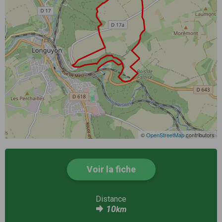
©
OpenStreetMap
contributors
Voir la fiche
Distance
10
km