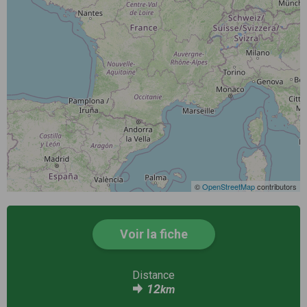
©
OpenStreetMap
contributors
Voir la fiche
Distance
12
km