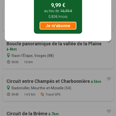
9,99 €
Tour du lac du Vieux Pré
au lieu de
16,99 €
à 2km
0,83€/mois
Pierre-Percée, Meurthe-et-Moselle (54)
8h00
28.5 km
Tracé GPS
Je m'abonne
Boucle panoramique de la vallée de la Plaine
à 4km
Raon-l'Étape, Vosges (88)
3h30
10 km
Circuit entre Champés et Charbonnière
à 5km
Badonviller, Meurthe-et-Moselle (54)
3h45
14.5 km
Tracé GPS
Circuit de la Brême
à 7km