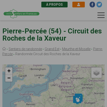
À PROPOS
Aller
au
Pierre-Percée (54) - Circuit des
contenu
Roches de la Xaveur
principal
Fil
Sentiers de randonnée
Grand Est
Meurthe-et-Moselle
Pierre-
d'Ariane
Percée
Randonnée Circuit des Roches de la Xaveur
+
−