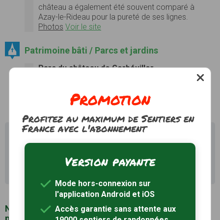
château a également été souvent comparé à
Azay-le-Rideau pour la pureté de ses lignes.
Photos
Voir le site
Patrimoine bâti / Parcs et jardins
Parc du château de Gerbéviller
Photos
Voir le site
Promotion
Profitez au maximum de Sentiers en
France avec l'abonnement
Il existe d'autres sentiers de randonnée à Parroy (54)
pour découvrir le terroir
Version payante
Recherche avancée Parroy
Mode hors-connexion sur
l'application Android et iOS
Notre sélection de sentiers de randonnée à
Accès garantie sans attente aux
proximité de Parroy (54)
19000 sentiers de randonnées