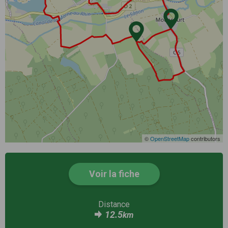
©
OpenStreetMap
contributors
Voir la fiche
Distance
12.5
km