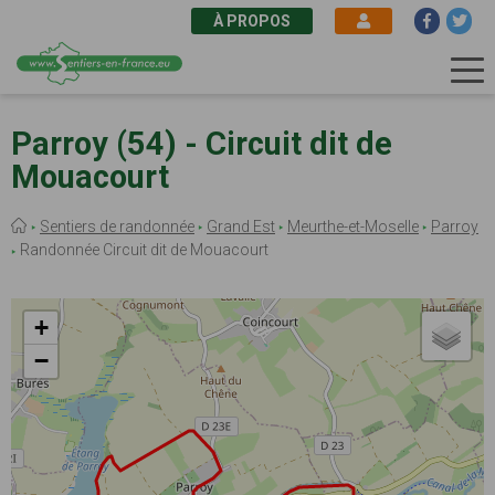
À PROPOS
Aller
au
Parroy (54) - Circuit dit de
contenu
Mouacourt
principal
Fil
Sentiers de randonnée
Grand Est
Meurthe-et-Moselle
Parroy
d'Ariane
Randonnée Circuit dit de Mouacourt
+
−