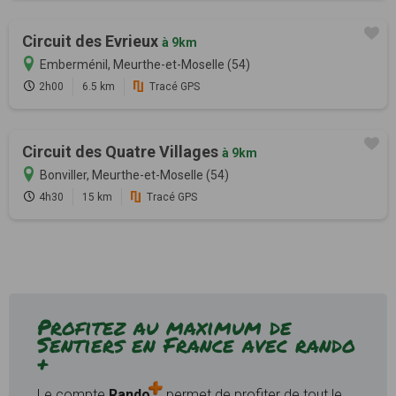
Circuit des Evrieux
à 9km
Emberménil, Meurthe-et-Moselle (54)
2h00
6.5 km
Tracé GPS
Circuit des Quatre Villages
à 9km
Bonviller, Meurthe-et-Moselle (54)
4h30
15 km
Tracé GPS
Profitez au maximum de
Sentiers en France avec rando
+
Le compte
Rando
permet de profiter de tout le