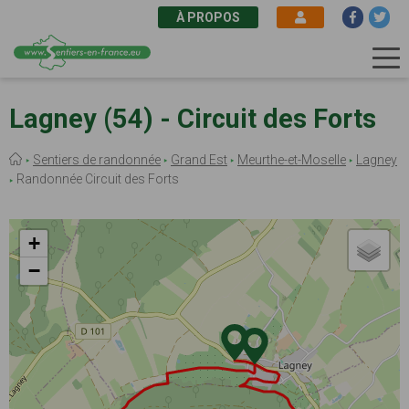
À PROPOS
Aller
au
Lagney (54) - Circuit des Forts
contenu
principal
Fil
Sentiers de randonnée
Grand Est
Meurthe-et-Moselle
Lagney
d'Ariane
Randonnée Circuit des Forts
+
−