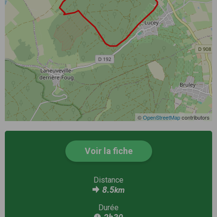
©
OpenStreetMap
contributors
Voir la fiche
Distance
8.5
km
Durée