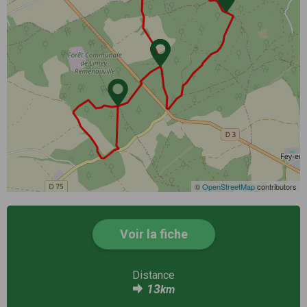
©
OpenStreetMap
contributors
Voir la fiche
Distance
13
km