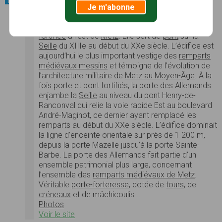
Je m'abonne
Porte des Allemands
La porte des Allemands est une
porte de ville
fortifiée
à l’est de
Metz
. Elle sert de
pont
sur la
Seille
du XIIIe au début du XXe siècle. L’édifice est
aujourd’hui le plus important vestige des
remparts
médiévaux messins
et témoigne de l’évolution de
l’architecture militaire de
Metz au Moyen-Âge
. À la
fois porte et pont fortifiés, la porte des Allemands
enjambe la
Seille
au niveau du pont Henry-de-
Ranconval qui relie la voie rapide Est au boulevard
André-Maginot, ce dernier ayant remplacé les
remparts au début du XXe siècle. L’édifice dominait
la ligne d’enceinte orientale sur près de 1 200 m,
depuis la porte Mazelle jusqu’à la porte Sainte-
Barbe. La porte des Allemands fait partie d’un
ensemble patrimonial plus large, concernant
l’ensemble des
remparts médiévaux de Metz
.
Véritable
porte-forteresse
, dotée de
tours
, de
créneaux
et de mâchicoulis...
Photos
Voir le site