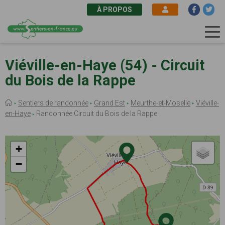
À PROPOS
Aller
au
Viéville-en-Haye (54) - Circuit
contenu
du Bois de la Rappe
principal
Fil
Sentiers de randonnée
Grand Est
Meurthe-et-Moselle
Viéville-
d'Ariane
en-Haye
Randonnée Circuit du Bois de la Rappe
+
−